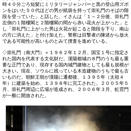
時４０分ごろ短髪にミリタリージャンパーと黒の登山用ズボ
ンをはいた５０代ほどの男が紙袋を持って崇礼門のそばの階
段を登っていた」と話した。イさんは「１～２分後、崇礼門
左側の１階樓閣と２階樓閣の間から赤い花火が上がった」と
し「崇礼門に上がった男は火花が起こると階段を下り、南山
の方に消えた」と付け加えた。警察は目撃者の陳述から放火
である可能性が高いものとみて捜査を進めている。
◇崇礼門（南大門）＝１９６２年１２月、国宝１号に指定さ
れた国内を代表する文化財だ。漢陽都城の８門のうち最も重
要な正門であり、現存する国内城門建物としても最も規模が
大きい。現在、ソウルに残っている木造建物のうちで最も古
いものだ。朝鮮王朝が漢陽に遷都後、１３９５年（太祖４
年）に建築を始め、１３９８年に完工された。２００５年５
月、崇礼門周辺に広場が造成され、２００６年３月、虹霓門
が一般に開放された。