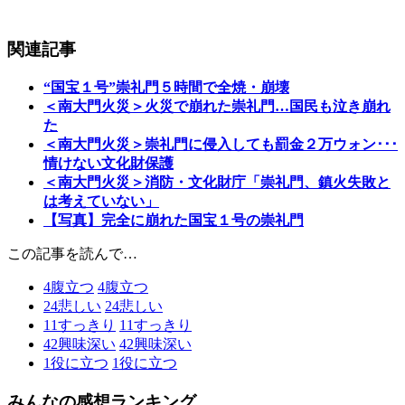
関連記事
“国宝１号”崇礼門５時間で全焼・崩壊
＜南大門火災＞火災で崩れた崇礼門…国民も泣き崩れ
た
＜南大門火災＞崇礼門に侵入しても罰金２万ウォン･･･
情けない文化財保護
＜南大門火災＞消防・文化財庁「崇礼門、鎮火失敗と
は考えていない」
【写真】完全に崩れた国宝１号の崇礼門
この記事を読んで…
4
腹立つ
4
腹立つ
24
悲しい
24
悲しい
11
すっきり
11
すっきり
42
興味深い
42
興味深い
1
役に立つ
1
役に立つ
みんなの感想ランキング