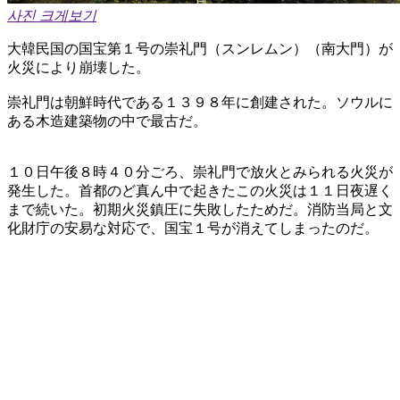
사진 크게보기
大韓民国の国宝第１号の崇礼門（スンレムン）（南大門）が
火災により崩壊した。
崇礼門は朝鮮時代である１３９８年に創建された。ソウルに
ある木造建築物の中で最古だ。
１０日午後８時４０分ごろ、崇礼門で放火とみられる火災が
発生した。首都のど真ん中で起きたこの火災は１１日夜遅く
まで続いた。初期火災鎮圧に失敗したためだ。消防当局と文
化財庁の安易な対応で、国宝１号が消えてしまったのだ。