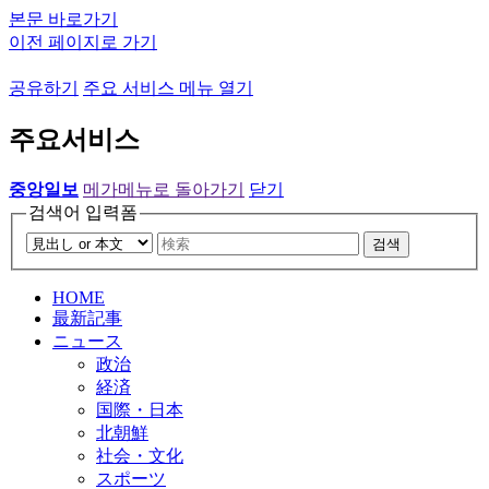
본문 바로가기
이전 페이지로 가기
공유하기
주요 서비스 메뉴 열기
주요서비스
중앙일보
메가메뉴로 돌아가기
닫기
검색어 입력폼
검색
HOME
最新記事
ニュース
政治
経済
国際・日本
北朝鮮
社会・文化
スポーツ