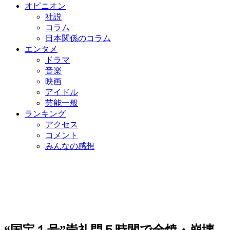
オピニオン
社説
コラム
日本関係のコラム
エンタメ
ドラマ
音楽
映画
アイドル
芸能一般
ランキング
アクセス
コメント
みんなの感想
“国宝１号”崇礼門５時間で全焼・崩壊