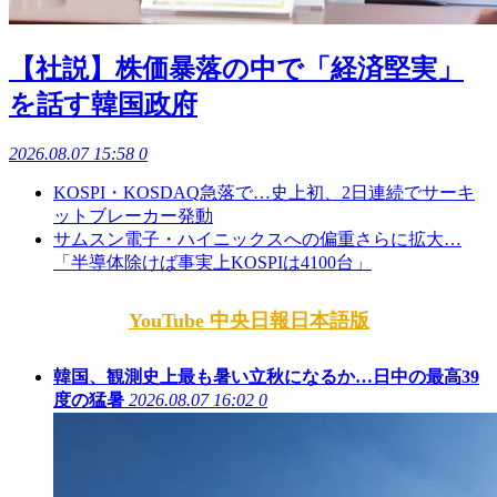
【社説】株価暴落の中で「経済堅実」
を話す韓国政府
2026.08.07 15:58
0
KOSPI・KOSDAQ急落で…史上初、2日連続でサーキ
ットブレーカー発動
サムスン電子・ハイニックスへの偏重さらに拡大…
「半導体除けば事実上KOSPIは4100台」
YouTube 中央日報日本語版
韓国、観測史上最も暑い立秋になるか…日中の最高39
度の猛暑
2026.08.07 16:02
0