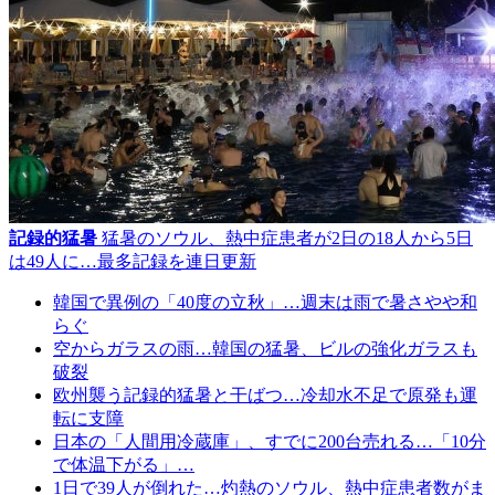
記録的猛暑
猛暑のソウル、熱中症患者が2日の18人から5日
は49人に…最多記録を連日更新
韓国で異例の「40度の立秋」…週末は雨で暑さやや和
らぐ
空からガラスの雨…韓国の猛暑、ビルの強化ガラスも
破裂
欧州襲う記録的猛暑と干ばつ…冷却水不足で原発も運
転に支障
日本の「人間用冷蔵庫」、すでに200台売れる…「10分
で体温下がる」…
1日で39人が倒れた…灼熱のソウル、熱中症患者数がま