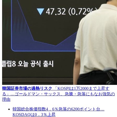
韓国証券市場の過熱リスク
「KOSPIは1万2000まで上昇す
る」…ゴールドマン・サックス、急騰・急落にもなお強気の
理由
韓国総合株価指数4．6％急落の6200ポイント台…
KOSDAQは0．3％上昇