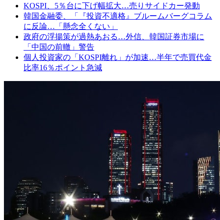
KOSPI、5％台に下げ幅拡大…売りサイドカー発動
韓国金融委、「『投資不適格』ブルームバーグコラム
に反論…「懸念全くない」
政府の浮揚策が過熱あおる…外信、韓国証券市場に
「中国の前轍」警告
個人投資家の「KOSPI離れ」が加速…半年で売買代金
比率16％ポイント急減