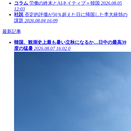
コラム
労働の終末とAIネイティブ＝韓国
2026.08.05
12:03
社説
否定的評価が50％超えた日に帰国した李大統領の
課題
2026.08.04 16:09
最新記事
韓国、観測史上最も暑い立秋になるか…日中の最高39
度の猛暑
2026.08.07 16:02
0