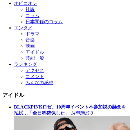
オピニオン
社説
コラム
日本関係のコラム
エンタメ
ドラマ
音楽
映画
アイドル
芸能一般
ランキング
アクセス
コメント
みんなの感想
アイドル
BLACKPINKロゼ、10周年イベント不参加説の懸念を
払拭…「全日程確保した」
14時間前
0