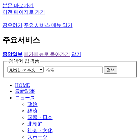
본문 바로가기
이전 페이지로 가기
공유하기
주요 서비스 메뉴 열기
주요서비스
중앙일보
메가메뉴로 돌아가기
닫기
검색어 입력폼
검색
HOME
最新記事
ニュース
政治
経済
国際・日本
北朝鮮
社会・文化
スポーツ