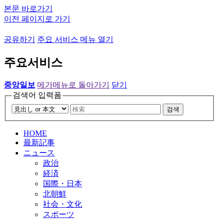
본문 바로가기
이전 페이지로 가기
공유하기
주요 서비스 메뉴 열기
주요서비스
중앙일보
메가메뉴로 돌아가기
닫기
검색어 입력폼
검색
HOME
最新記事
ニュース
政治
経済
国際・日本
北朝鮮
社会・文化
スポーツ