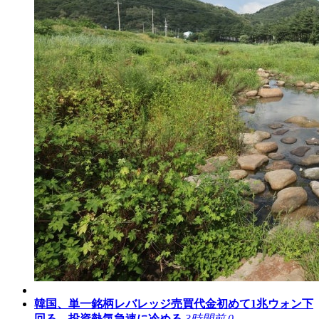
韓国、単一銘柄レバレッジ売買代金初めて1兆ウォン下
回る…投資熱気急速に冷める
3時間前
0