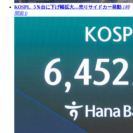
KOSPI、5％台に下げ幅拡大…売りサイドカー発動
1時
間前
0