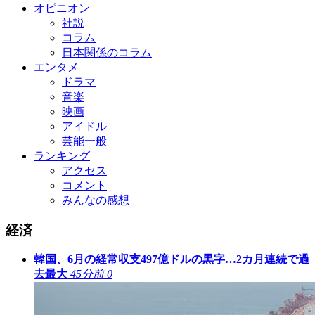
オピニオン
社説
コラム
日本関係のコラム
エンタメ
ドラマ
音楽
映画
アイドル
芸能一般
ランキング
アクセス
コメント
みんなの感想
経済
韓国、6月の経常収支497億ドルの黒字…2カ月連続で過
去最大
45分前
0