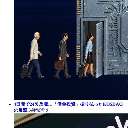
4日間で24％反騰…「借金投資」振り払ったKOSDAQ
の反撃
5時間前
0