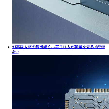
AI高級人材の流出続く…毎月11人が韓国を去る
4時間
前
0