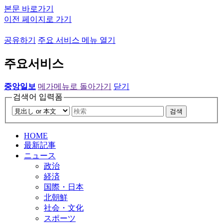
본문 바로가기
이전 페이지로 가기
공유하기
주요 서비스 메뉴 열기
주요서비스
중앙일보
메가메뉴로 돌아가기
닫기
검색어 입력폼
검색
HOME
最新記事
ニュース
政治
経済
国際・日本
北朝鮮
社会・文化
スポーツ