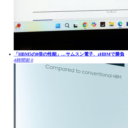
「HBM5の8倍の性能」…サムスン電子、zHBMで勝負
4時間前
0