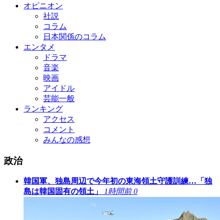
オピニオン
社説
コラム
日本関係のコラム
エンタメ
ドラマ
音楽
映画
アイドル
芸能一般
ランキング
アクセス
コメント
みんなの感想
政治
韓国軍、独島周辺で今年初の東海領土守護訓練…「独
島は韓国固有の領土」
1時間前
0