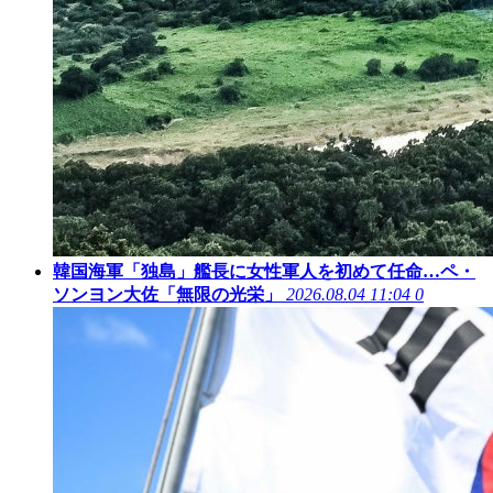
韓国海軍「独島」艦長に女性軍人を初めて任命…ペ・
ソンヨン大佐「無限の光栄」
2026.08.04 11:04
0