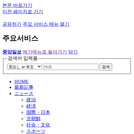
본문 바로가기
이전 페이지로 가기
공유하기
주요 서비스 메뉴 열기
주요서비스
중앙일보
메가메뉴로 돌아가기
닫기
검색어 입력폼
검색
HOME
最新記事
ニュース
政治
経済
国際・日本
北朝鮮
社会・文化
スポーツ