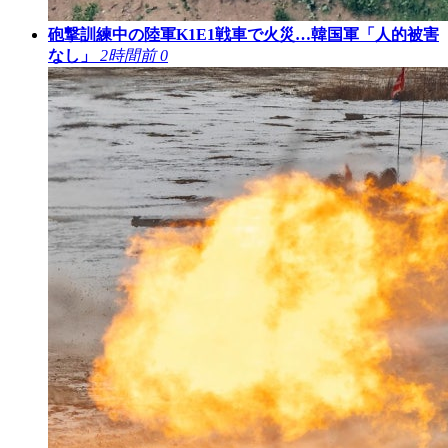
砲撃訓練中の陸軍K1E1戦車で火災…韓国軍「人的被害
なし」
2時間前
0