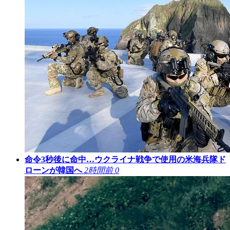
命令3秒後に命中…ウクライナ戦争で使用の米海兵隊ド
ローンが韓国へ
2時間前
0