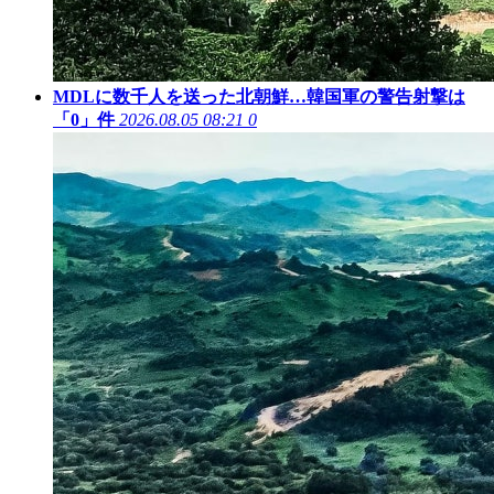
MDLに数千人を送った北朝鮮…韓国軍の警告射撃は
「0」件
2026.08.05 08:21
0