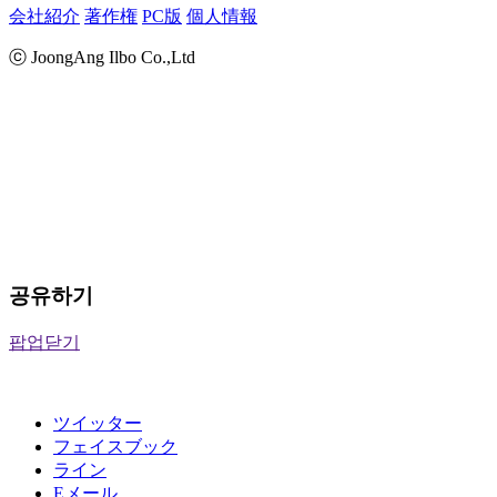
会社紹介
著作権
PC版
個人情報
ⓒ JoongAng Ilbo Co.,Ltd
공유하기
팝업닫기
ツイッター
フェイスブック
ライン
Eメール