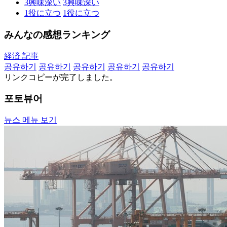
3
興味深い
3
興味深い
1
役に立つ
1
役に立つ
みんなの感想ランキング
経済 記事
공유하기
공유하기
공유하기
공유하기
공유하기
リンクコピーが完了しました。
포토뷰어
뉴스 메뉴 보기