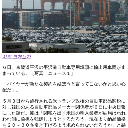
사진 크게보기
６日、京畿道平沢の平沢港自動車専用埠頭に輸出用車両が止
まっている。［写真 ニュース１］
「バイヤーが新たな契約を結ぼうと言ってこないかと思い心
配だ」。
５月３日から施行される米トランプ政権の自動車部品関税に
対し韓国のある自動車部品メーカー関係者が６日に中央日報
にした話だ。彼は「関税を出す米国の輸入業者が結局はわれ
われ側に負担を転嫁しようとするだろう。現在より納品価格
を２０～３０％引き下げるよう求められないだろうか」と懸