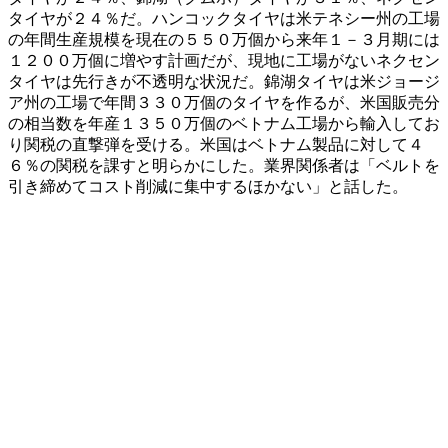
タイヤが２４％だ。ハンコックタイヤは米テネシー州の工場
の年間生産規模を現在の５５０万個から来年１－３月期には
１２００万個に増やす計画だが、現地に工場がないネクセン
タイヤは先行きが不透明な状況だ。錦湖タイヤは米ジョージ
ア州の工場で年間３３０万個のタイヤを作るが、米国販売分
の相当数を年産１３５０万個のベトナム工場から輸入してお
り関税の直撃弾を受ける。米国はベトナム製品に対して４
６％の関税を課すと明らかにした。業界関係者は「ベルトを
引き締めてコスト削減に集中するほかない」と話した。