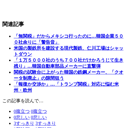
関連記事
「無関税」だからメキシコ行ったのに…韓国企業５０
０社余りに「警告音」
米国の製鉄所を建設する現代製鉄、仁川工場はシャッ
トダウン
「１万５０００社のうち７００社だけかろうじて生き
残り」…韓国自動車部品メーカーに直撃弾
関税の試験台に上がった韓国の鉄鋼メーカー、「クオ
ータ制廃止」の隙間狙う
「報復か交渉か」…「トランプ関税」対応に悩む米
州・欧州
この記事を読んで…
0
腹立つ
0
腹立つ
0
悲しい
0
悲しい
3
すっきり
3
すっきり