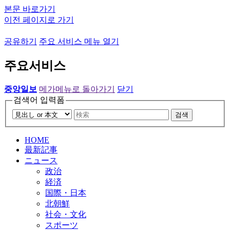
본문 바로가기
이전 페이지로 가기
공유하기
주요 서비스 메뉴 열기
주요서비스
중앙일보
메가메뉴로 돌아가기
닫기
검색어 입력폼
검색
HOME
最新記事
ニュース
政治
経済
国際・日本
北朝鮮
社会・文化
スポーツ