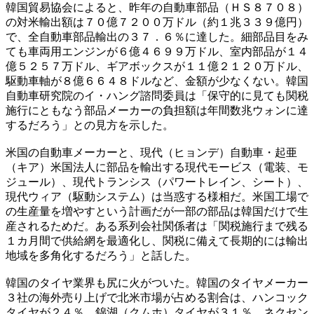
韓国貿易協会によると、昨年の自動車部品（ＨＳ８７０８）
の対米輸出額は７０億７２００万ドル（約１兆３３９億円）
で、全自動車部品輸出の３７．６％に達した。細部品目をみ
ても車両用エンジンが６億４６９９万ドル、室内部品が１４
億５２５７万ドル、ギアボックスが１１億２１２０万ドル、
駆動車軸が８億６６４８ドルなど、金額が少なくない。韓国
自動車研究院のイ・ハング諮問委員は「保守的に見ても関税
施行にともなう部品メーカーの負担額は年間数兆ウォンに達
するだろう」との見方を示した。
米国の自動車メーカーと、現代（ヒョンデ）自動車・起亜
（キア）米国法人に部品を輸出する現代モービス（電装、モ
ジュール）、現代トランシス（パワートレイン、シート）、
現代ウィア（駆動システム）は当惑する様相だ。米国工場で
の生産量を増やすという計画だが一部の部品は韓国だけで生
産されるためだ。ある系列会社関係者は「関税施行まで残る
１カ月間で供給網を最適化し、関税に備えて長期的には輸出
地域を多角化するだろう」と話した。
韓国のタイヤ業界も尻に火がついた。韓国のタイヤメーカー
３社の海外売り上げで北米市場が占める割合は、ハンコック
タイヤが２４％、錦湖（クムホ）タイヤが３１％、ネクセン