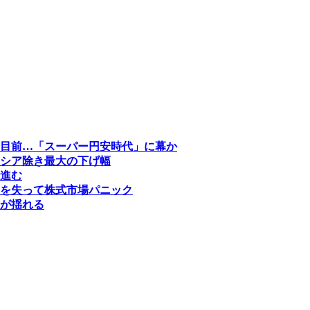
目前…「スーパー円安時代」に幕か
シア除き最大の下げ幅
進む
を失って株式市場パニック
が揺れる