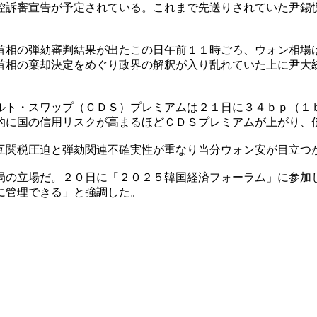
控訴審宣告が予定されている。これまで先送りされていた尹錫
首相の弾劾審判結果が出たこの日午前１１時ごろ、ウォン相場
首相の棄却決定をめぐり政界の解釈が入り乱れていた上に尹大
ルト・スワップ（ＣＤＳ）プレミアムは２１日に３４ｂｐ（１
的に国の信用リスクが高まるほどＣＤＳプレミアムが上がり、
互関税圧迫と弾劾関連不確実性が重なり当分ウォン安が目立つ
局の立場だ。２０日に「２０２５韓国経済フォーラム」に参加
に管理できる」と強調した。