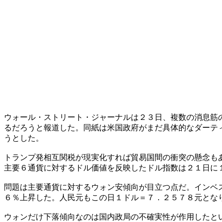
ウォール・ストリート・ジャーナルは２３日、複数の消息筋
るだろうと報道した。同紙は米国政府がまだ具体的なダーテ
うとした。
トランプ発相互関税が現実化すれば貿易国間の衝突の懸念も
主要６通貨に対するドル価値を反映したドル指数は２１日に
問題は主要通貨に対するウォン安傾向が目立つ点だ。インベ
６％上昇した。人民元もこの日１ドル＝７．２５７８元とな
ウォンだけ下落傾向なのは国内政局の不確実性が作用したと