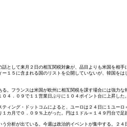
の話として来月２日の相互関税対象が、品目よりも米国を相手
ィー１５に含まれる国のリストを公開していないが、韓国をは
ある。フランスは米国が欧州に相互関税を課す場合には強力な
１０４．０９で１１営業日ぶりに１０４ポイント台に上昇した
スティング・ドットコムによると、ユーロは２４日に１ユーロ
り１カ月で０．０９％上がった。円は１ドル＝１４９円台で足
いう分析が出ている。今週は政治的イベントが集中する。２４