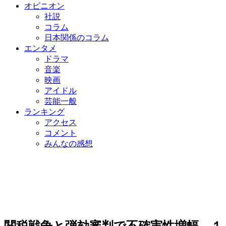
オピニオン
社説
コラム
日本関係のコラム
エンタメ
ドラマ
音楽
映画
アイドル
芸能一般
ランキング
アクセス
コメント
みんなの感想
関税戦争と弾劾審判で不確実性増幅…１