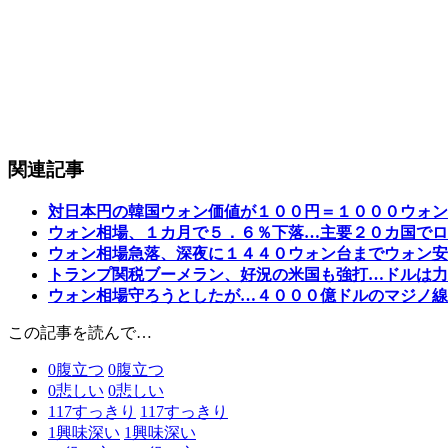
関連記事
対日本円の韓国ウォン価値が１００円＝１０００ウォン
ウォン相場、１カ月で５．６％下落…主要２０カ国でロ
ウォン相場急落、深夜に１４４０ウォン台までウォン安
トランプ関税ブーメラン、好況の米国も強打…ドルは力
ウォン相場守ろうとしたが…４０００億ドルのマジノ線
この記事を読んで…
0
腹立つ
0
腹立つ
0
悲しい
0
悲しい
117
すっきり
117
すっきり
1
興味深い
1
興味深い