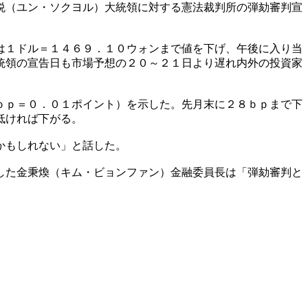
悦（ユン・ソクヨル）大統領に対する憲法裁判所の弾劾審判宣
は１ドル＝１４６９．１０ウォンまで値を下げ、午後に入り当
統領の宣告日も市場予想の２０～２１日より遅れ内外の投資家
ｂｐ＝０．０１ポイント）を示した。先月末に２８ｂｐまで下
低ければ下がる。
かもしれない」と話した。
した金秉煥（キム・ビョンファン）金融委員長は「弾劾審判と