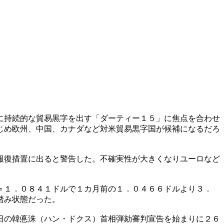
に持続的な貿易黒字を出す「ダーティー１５」に焦点を合わせ
じめ欧州、中国、カナダなど対米貿易黒字国が候補になるだろ
報復措置に出ると警告した。不確実性が大きくなりユーロなど
。
＝１．０８４１ドルで１カ月前の１．０４６６ドルより３．
踏み状態だった。
日の韓悳洙（ハン・ドクス）首相弾劾審判宣告を始まりに２６