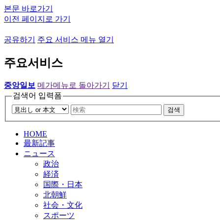
본문 바로가기
이전 페이지로 가기
공유하기
주요 서비스 메뉴 열기
주요서비스
중앙일보
메가메뉴로 돌아가기
닫기
검색어 입력폼
검색
HOME
最新記事
ニュース
政治
経済
国際・日本
北朝鮮
社会・文化
スポーツ