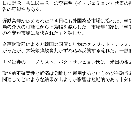
日に野党「共に民主党」の李在明（イ・ジェミョン）代表の
告の可能性もある。
弾劾棄却が伝えられた２４日にも外国為替市場は揺れた。韓
局の介入の可能性から下落幅を減らした。市場専門家は「韓
の不安が市場に反映された」と話した。
企画財政部によると韓国の国債５年物のクレジット・デフォ
がったが、大統領弾劾審判がずれ込み反騰する流れだ。一般
ｉＭ証券のエコノミスト、パク・サンヒョン氏は「米国の相
政治的不確実性と経済は分離して運用するというのが金融当
関連してどのような結果が出ようが影響は短期的であり十分