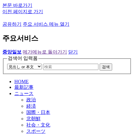
본문 바로가기
이전 페이지로 가기
공유하기
주요 서비스 메뉴 열기
주요서비스
중앙일보
메가메뉴로 돌아가기
닫기
검색어 입력폼
검색
HOME
最新記事
ニュース
政治
経済
国際・日本
北朝鮮
社会・文化
スポーツ