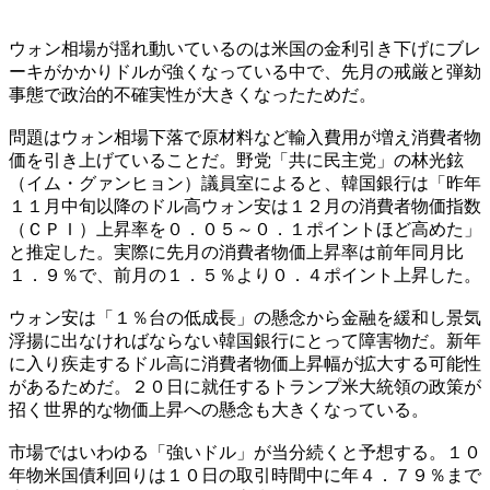
ウォン相場が揺れ動いているのは米国の金利引き下げにブレ
ーキがかかりドルが強くなっている中で、先月の戒厳と弾劾
事態で政治的不確実性が大きくなったためだ。
問題はウォン相場下落で原材料など輸入費用が増え消費者物
価を引き上げていることだ。野党「共に民主党」の林光鉉
（イム・グァンヒョン）議員室によると、韓国銀行は「昨年
１１月中旬以降のドル高ウォン安は１２月の消費者物価指数
（ＣＰＩ）上昇率を０．０５～０．１ポイントほど高めた」
と推定した。実際に先月の消費者物価上昇率は前年同月比
１．９％で、前月の１．５％より０．４ポイント上昇した。
ウォン安は「１％台の低成長」の懸念から金融を緩和し景気
浮揚に出なければならない韓国銀行にとって障害物だ。新年
に入り疾走するドル高に消費者物価上昇幅が拡大する可能性
があるためだ。２０日に就任するトランプ米大統領の政策が
招く世界的な物価上昇への懸念も大きくなっている。
市場ではいわゆる「強いドル」が当分続くと予想する。１０
年物米国債利回りは１０日の取引時間中に年４．７９％まで