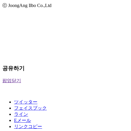
ⓒ JoongAng Ilbo Co.,Ltd
공유하기
팝업닫기
ツイッター
フェイスブック
ライン
Eメール
リンクコピー