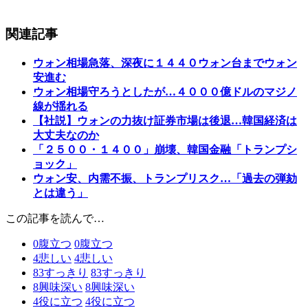
関連記事
ウォン相場急落、深夜に１４４０ウォン台までウォン
安進む
ウォン相場守ろうとしたが…４０００億ドルのマジノ
線が揺れる
【社説】ウォンの力抜け証券市場は後退…韓国経済は
大丈夫なのか
「２５００・１４００」崩壊、韓国金融「トランプシ
ョック」
ウォン安、内需不振、トランプリスク…「過去の弾劾
とは違う」
この記事を読んで…
0
腹立つ
0
腹立つ
4
悲しい
4
悲しい
83
すっきり
83
すっきり
8
興味深い
8
興味深い
4
役に立つ
4
役に立つ