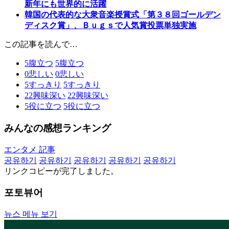
新年にも世界的に活躍
韓国の代表的な大衆音楽授賞式「第３８回ゴールデン
ディスク賞」、Ｂｕｇｓで人気賞投票単独実施
この記事を読んで…
5
腹立つ
5
腹立つ
0
悲しい
0
悲しい
5
すっきり
5
すっきり
22
興味深い
22
興味深い
5
役に立つ
5
役に立つ
みんなの感想ランキング
エンタメ 記事
공유하기
공유하기
공유하기
공유하기
공유하기
リンクコピーが完了しました。
포토뷰어
뉴스 메뉴 보기