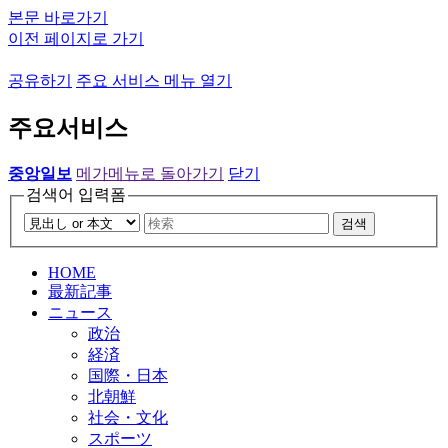
본문 바로가기
이전 페이지로 가기
공유하기
주요 서비스 메뉴 열기
주요서비스
중앙일보
메가메뉴로 돌아가기
닫기
검색어 입력폼
검색
HOME
最新記事
ニュース
政治
経済
国際・日本
北朝鮮
社会・文化
スポーツ