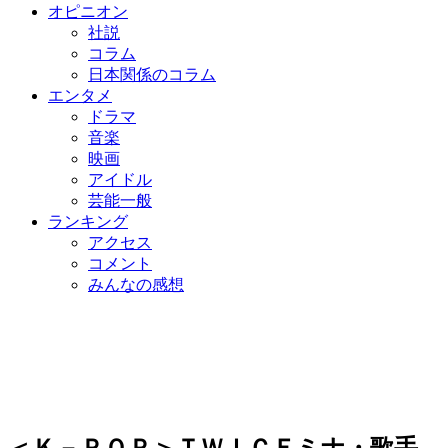
オピニオン
社説
コラム
日本関係のコラム
エンタメ
ドラマ
音楽
映画
アイドル
芸能一般
ランキング
アクセス
コメント
みんなの感想
＜Ｋ－ＰＯＰ＞ＴＷＩＣＥミナ・歌手