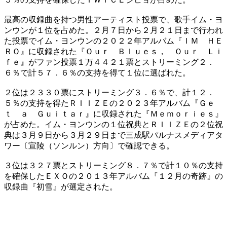
​最高の収録曲を持つ男性アーティスト投票で、歌手イム・ヨ
ンウンが１位を占めた。２月７日から２月２１日まで行われ
た投票でイム・ヨンウンの２０２２年アルバム『ＩＭ ＨＥ
ＲＯ』に収録された『Ｏｕｒ Ｂｌｕｅｓ， Ｏｕｒ Ｌｉ
ｆｅ』がファン投票１万４４２１票とストリーミング２．
６％で計５７．６％の支持を得て１位に選ばれた。
​２位は２３３０票にストリーミング３．６％で、計１２．
５％の支持を得たＲＩＩＺＥの２０２３年アルバム『Ｇｅ
ｔ ａ Ｇｕｉｔａｒ』に収録された『Ｍｅｍｏｒｉｅｓ』
が占めた。イム・ヨンウンの１位祝典とＲＩＩＺＥの２位祝
典は３月９日から３月２９日まで三成駅パルナスメディアタ
ワー〔宣陵（ソンルン）方向〕で確認できる。
３位は３２７票とストリーミング８．７％で計１０％の支持
を確保したＥＸＯの２０１３年アルバム『１２月の奇跡』の
収録曲『初雪』が選定された。