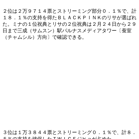
​２位は２万９７１４票とストリーミング部分０．１％で、計
１８．１％の支持を得たＢＬＡＣＫＰＩＮＫのリサが選ばれ
た。ミナの１位祝典とリサの２位祝典は２月２４日から２９
日まで三成（サムスン）駅パルナスメディアタワー〔蚕室
（チャムシル）方向〕で確認できる。
​３位は１万３８４４票とストリーミング０．１％で、計８．
５％の支持を確保したＴＷＩＣＥジヒョが占めた。