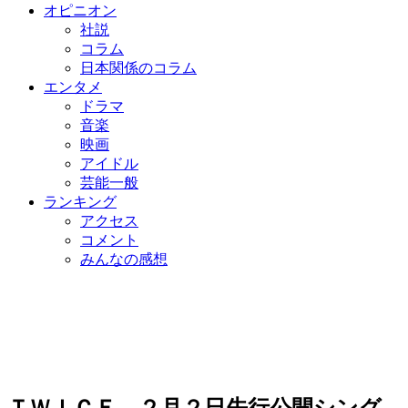
オピニオン
社説
コラム
日本関係のコラム
エンタメ
ドラマ
音楽
映画
アイドル
芸能一般
ランキング
アクセス
コメント
みんなの感想
ＴＷＩＣＥ、２月２日先行公開シング