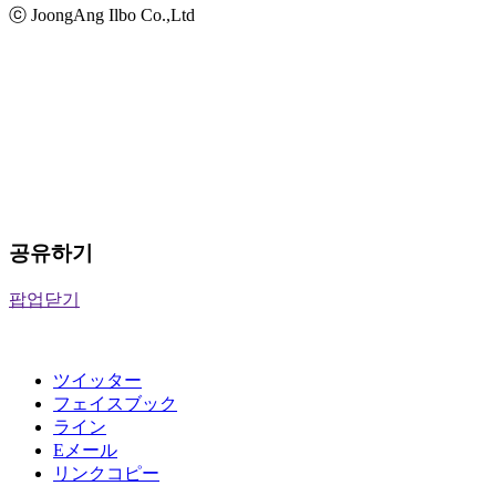
ⓒ JoongAng Ilbo Co.,Ltd
공유하기
팝업닫기
ツイッター
フェイスブック
ライン
Eメール
リンクコピー