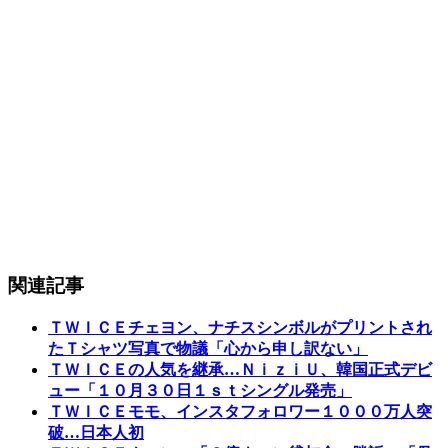
関連記事
ＴＷＩＣＥチェヨン、ナチスシンボルがプリントされ
たＴシャツ写真で物議「心から申し訳ない」
ＴＷＩＣＥの人気を継承…ＮｉｚｉＵ、韓国正式デビ
ュー「１０月３０日１ｓｔシングル発売」
ＴＷＩＣＥモモ、インスタフォロワー１０００万人突
破…日本人初