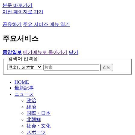
본문 바로가기
이전 페이지로 가기
공유하기
주요 서비스 메뉴 열기
주요서비스
중앙일보
메가메뉴로 돌아가기
닫기
검색어 입력폼
검색
HOME
最新記事
ニュース
政治
経済
国際・日本
北朝鮮
社会・文化
スポーツ