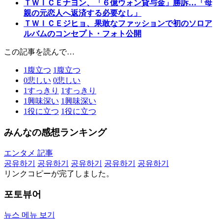
ＴＷＩＣＥナヨン、「６億ウォン貸与金」勝訴…「母
親の元恋人へ返済する必要なし」
ＴＷＩＣＥジヒョ、果敢なファッションで初のソロア
ルバムのコンセプト・フォト公開
この記事を読んで…
1
腹立つ
1
腹立つ
0
悲しい
0
悲しい
1
すっきり
1
すっきり
1
興味深い
1
興味深い
1
役に立つ
1
役に立つ
みんなの感想ランキング
エンタメ 記事
공유하기
공유하기
공유하기
공유하기
공유하기
リンクコピーが完了しました。
포토뷰어
뉴스 메뉴 보기