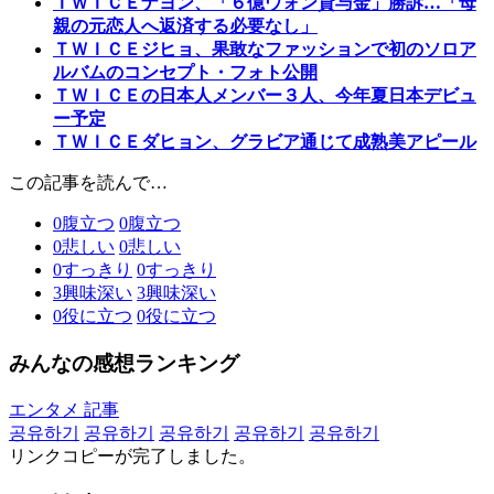
ＴＷＩＣＥナヨン、「６億ウォン貸与金」勝訴…「母
親の元恋人へ返済する必要なし」
ＴＷＩＣＥジヒョ、果敢なファッションで初のソロア
ルバムのコンセプト・フォト公開
ＴＷＩＣＥの日本人メンバー３人、今年夏日本デビュ
ー予定
ＴＷＩＣＥダヒョン、グラビア通じて成熟美アピール
この記事を読んで…
0
腹立つ
0
腹立つ
0
悲しい
0
悲しい
0
すっきり
0
すっきり
3
興味深い
3
興味深い
0
役に立つ
0
役に立つ
みんなの感想ランキング
エンタメ 記事
공유하기
공유하기
공유하기
공유하기
공유하기
リンクコピーが完了しました。