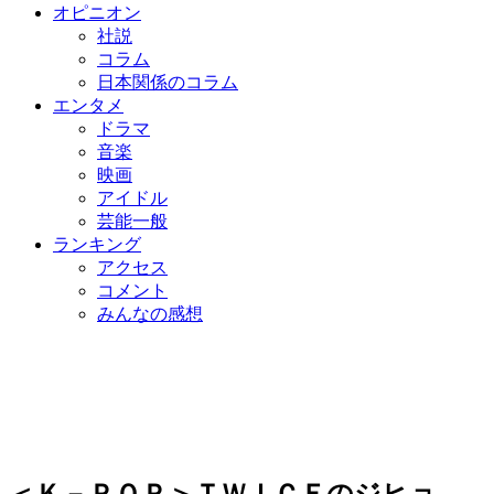
オピニオン
社説
コラム
日本関係のコラム
エンタメ
ドラマ
音楽
映画
アイドル
芸能一般
ランキング
アクセス
コメント
みんなの感想
＜Ｋ－ＰＯＰ＞ＴＷＩＣＥのジヒョ、