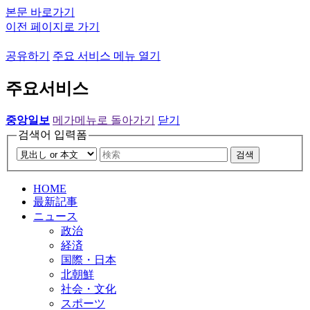
본문 바로가기
이전 페이지로 가기
공유하기
주요 서비스 메뉴 열기
주요서비스
중앙일보
메가메뉴로 돌아가기
닫기
검색어 입력폼
검색
HOME
最新記事
ニュース
政治
経済
国際・日本
北朝鮮
社会・文化
スポーツ