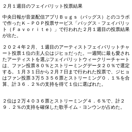
２月１週目のフェイバリット投票結果
中央日報が音楽配信アプリＢｕｇｓ（バッグス）とのコラボ
で作ったＫ－ＰＯＰ投票サービス「バッグス・フェイバリッ
ト（Ｆａｖｏｒｉｔｅ）」で行われた２月１週目の投票結果
が出た。
２０２４年２月、１週目のアーティストフェイバリットチャ
ート投票１位の主人公はジヒョだった。一週間に最も愛され
たアーティストを選ぶフェイバリットウィークリーチャート
は、ファン投票８０％とストリーミングデータ２０％で選定
する。１月３１日から２月７日まで行われた投票で、ジヒョ
はファン投票３万５３５６票とストリーミング０．１％を合
算、計３６．２％の支持を得て１位に選ばれた。
​２位は２万４０３６票とストリーミング４．６％で、計２
９．２％の支持を確保した歌手イム・ヨンウンが占めた。