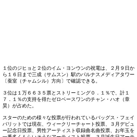
１位のジヒョと２位のイム・ヨンウンの祝電は、２月９日か
ら１６日まで三成（サムスン）駅のパルナスメディアタワー
〔蚕室（チャムシル）方向〕で確認できる。
​３位は１万６６３５票とストリーミング０．１％で、計１
７．１％の支持を得たゼロベースワンのチャン・ハオ（章
昊）が占めた。
​スターのための様々な投票が行われているバッグス・フェイ
バリットでは現在、ウィークリーチャート投票、３月デビュ
ー記念日投票、男性アーティスト収録曲名曲投票、お年玉を
一番多くもらいそうなアーティスト投票、３月誕生日アーテ