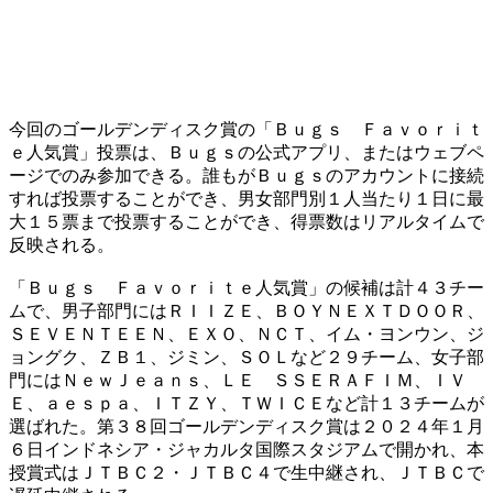
​今回のゴールデンディスク賞の「Ｂｕｇｓ Ｆａｖｏｒｉｔ
ｅ人気賞」投票は、Ｂｕｇｓの公式アプリ、またはウェブペ
ージでのみ参加できる。誰もがＢｕｇｓのアカウントに接続
すれば投票することができ、男女部門別１人当たり１日に最
大１５票まで投票することができ、得票数はリアルタイムで
反映される。
​「Ｂｕｇｓ Ｆａｖｏｒｉｔｅ人気賞」の候補は計４３チー
ムで、男子部門にはＲＩＩＺＥ、ＢＯＹＮＥＸＴＤＯＯＲ、
ＳＥＶＥＮＴＥＥＮ、ＥＸＯ、ＮＣＴ、イム・ヨンウン、ジ
ョングク、ＺＢ１、ジミン、ＳＯＬなど２９チーム、女子部
門にはＮｅｗＪｅａｎｓ、ＬＥ ＳＳＥＲＡＦＩＭ、ＩＶ
Ｅ、ａｅｓｐａ、ＩＴＺＹ、ＴＷＩＣＥなど計１３チームが
選ばれた。第３８回ゴールデンディスク賞は２０２４年１月
６日インドネシア・ジャカルタ国際スタジアムで開かれ、本
授賞式はＪＴＢＣ２・ＪＴＢＣ４で生中継され、ＪＴＢＣで