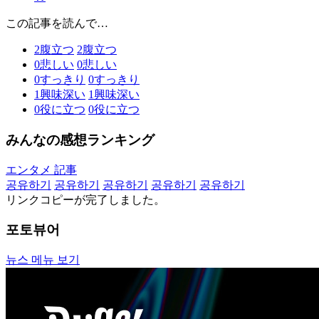
この記事を読んで…
2
腹立つ
2
腹立つ
0
悲しい
0
悲しい
0
すっきり
0
すっきり
1
興味深い
1
興味深い
0
役に立つ
0
役に立つ
みんなの感想ランキング
エンタメ 記事
공유하기
공유하기
공유하기
공유하기
공유하기
リンクコピーが完了しました。
포토뷰어
뉴스 메뉴 보기