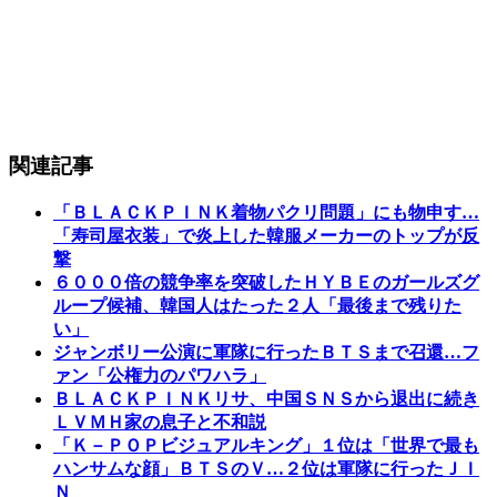
関連記事
「ＢＬＡＣＫＰＩＮＫ着物パクリ問題」にも物申す…
「寿司屋衣装」で炎上した韓服メーカーのトップが反
撃
６０００倍の競争率を突破したＨＹＢＥのガールズグ
ループ候補、韓国人はたった２人「最後まで残りた
い」
ジャンボリー公演に軍隊に行ったＢＴＳまで召還…フ
ァン「公権力のパワハラ」
ＢＬＡＣＫＰＩＮＫリサ、中国ＳＮＳから退出に続き
ＬＶＭＨ家の息子と不和説
「Ｋ－ＰＯＰビジュアルキング」１位は「世界で最も
ハンサムな顔」ＢＴＳのＶ…２位は軍隊に行ったＪＩ
Ｎ