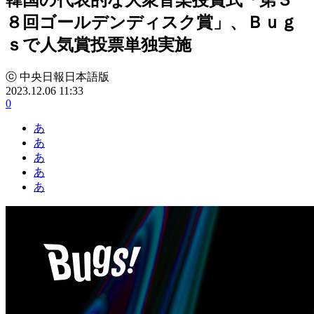
８回ゴールデンディスク賞」、Ｂｕｇ
ｓで人気賞投票単独実施
ⓒ 中央日報日本語版
2023.12.06 11:33
0
あ
あ
あ
あ
あ