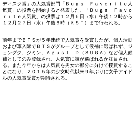
ディスク賞」の人気賞部門「Ｂｕｇｓ Ｆａｖｏｒｉｔｅ人
気賞」の投票を開始すると発表した。「Ｂｕｇｓ Ｆａｖｏ
ｒｉｔｅ人気賞」の投票は１２月６日（水）午後１２時から
１２月２７日（水）午後６時（ＫＳＴ）まで行われる。
​前年までＢＴＳが５年連続で人気賞を受賞したが、個人活動
および軍入隊でＢＴＳがグループとして候補に選ばれず、ジ
ョングク、ジミン、Ａｇｕｓｔ Ｄ（ＳＵＧＡ）など個人候
補としてのみ登録され、人気賞に誰が選ばれるか注目され
る。また今年からは人気賞を男女の部分に分けて授賞するこ
とになり、２０１５年の少女時代以来９年ぶりに女子アイド
ルの人気賞受賞が期待される。