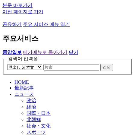
본문 바로가기
이전 페이지로 가기
공유하기
주요 서비스 메뉴 열기
주요서비스
중앙일보
메가메뉴로 돌아가기
닫기
검색어 입력폼
검색
HOME
最新記事
ニュース
政治
経済
国際・日本
北朝鮮
社会・文化
スポーツ