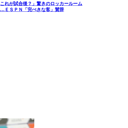
これが試合後？」驚きのロッカールーム
…ＥＳＰＮ「完ぺきな客」賛辞