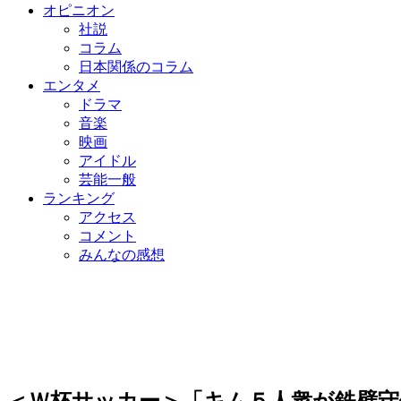
オピニオン
社説
コラム
日本関係のコラム
エンタメ
ドラマ
音楽
映画
アイドル
芸能一般
ランキング
アクセス
コメント
みんなの感想
＜Ｗ杯サッカー＞「キム５人衆が鉄壁