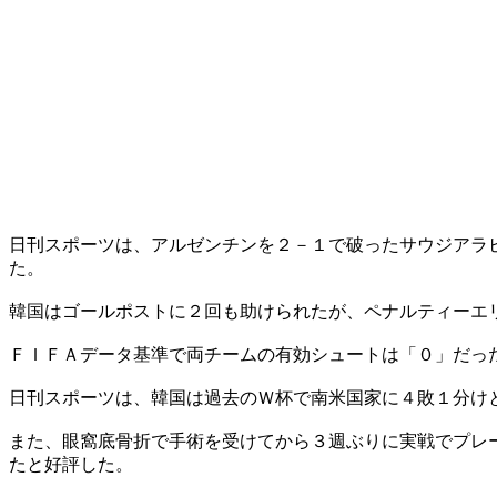
日刊スポーツは、アルゼンチンを２－１で破ったサウジアラ
た。
韓国はゴールポストに２回も助けられたが、ペナルティーエ
ＦＩＦＡデータ基準で両チームの有効シュートは「０」だっ
日刊スポーツは、韓国は過去のＷ杯で南米国家に４敗１分け
また、眼窩底骨折で手術を受けてから３週ぶりに実戦でプレ
たと好評した。