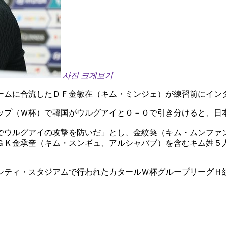
사진 크게보기
ームに合流したＤＦ金敏在（キム・ミンジェ）が練習前にイン
ップ（Ｗ杯）で韓国がウルグアイと０－０で引き分けると、日
でウルグアイの攻撃を防いだ」とし、金紋奐（キム・ムンファ
ＧＫ金承奎（キム・スンギュ、アルシャバブ）を含むキム姓５
シティ・スタジアムで行われたカタールＷ杯グループリーグＨ