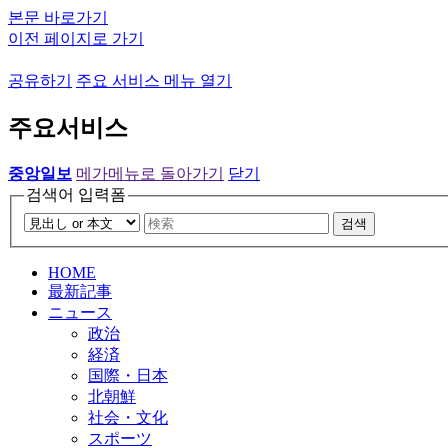
본문 바로가기
이전 페이지로 가기
공유하기
주요 서비스 메뉴 열기
주요서비스
중앙일보
메가메뉴로 돌아가기
닫기
검색어 입력폼
검색
HOME
最新記事
ニュース
政治
経済
国際・日本
北朝鮮
社会・文化
スポーツ