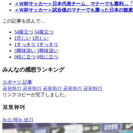
＜Ｗ杯サッカー＞日本代表チーム、マナーでも勝利…「
＜Ｗ杯サッカー＞試合後のマナーでも勝った日本の観衆
この記事を読んで…
54
腹立つ
54
腹立つ
1
悲しい
1
悲しい
1
すっきり
1
すっきり
3
興味深い
3
興味深い
0
役に立つ
0
役に立つ
みんなの感想ランキング
スポーツ 記事
공유하기
공유하기
공유하기
공유하기
공유하기
リンクコピーが完了しました。
포토뷰어
뉴스 메뉴 보기