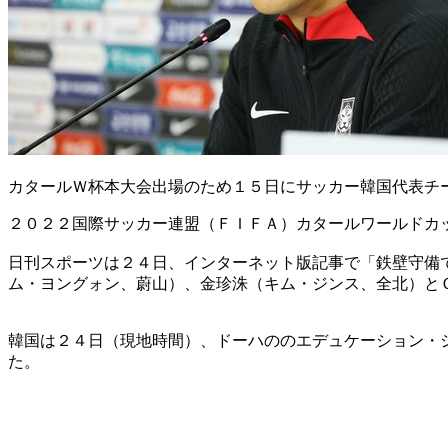
カタールＷ杯本大会出場のため１５日にサッカー韓国代表チ
２０２２国際サッカー連盟（ＦＩＦＡ）カタールワールドカ
日刊スポーツは２４日、インターネット版記事で「鉄壁守備
ム・ヨングォン、蔚山）、金珍洙（キム・ジンス、全北）と
韓国は２４日（現地時間）、ドーハののエデュケーション・
た。