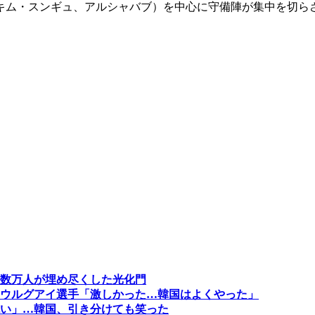
キム・スンギュ、アルシャバブ）を中心に守備陣が集中を切ら
数万人が埋め尽くした光化門
ウルグアイ選手「激しかった…韓国はよくやった」
い」…韓国、引き分けても笑った