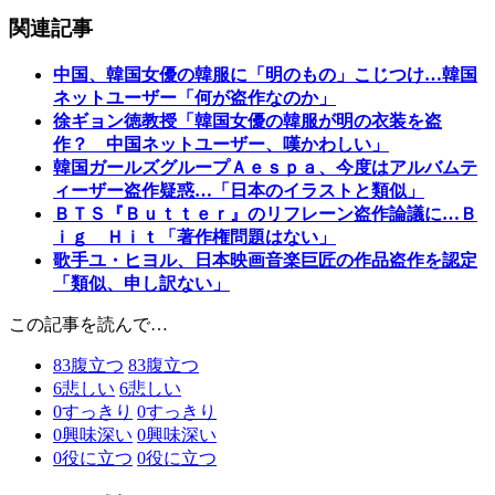
関連記事
中国、韓国女優の韓服に「明のもの」こじつけ…韓国
ネットユーザー「何が盗作なのか」
徐ギョン徳教授「韓国女優の韓服が明の衣装を盗
作？ 中国ネットユーザー、嘆かわしい」
韓国ガールズグループＡｅｓｐａ、今度はアルバムテ
ィーザー盗作疑惑…「日本のイラストと類似」
ＢＴＳ『Ｂｕｔｔｅｒ』のリフレーン盗作論議に…Ｂ
ｉｇ Ｈｉｔ「著作権問題はない」
歌手ユ・ヒヨル、日本映画音楽巨匠の作品盗作を認定
「類似、申し訳ない」
この記事を読んで…
83
腹立つ
83
腹立つ
6
悲しい
6
悲しい
0
すっきり
0
すっきり
0
興味深い
0
興味深い
0
役に立つ
0
役に立つ