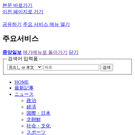
본문 바로가기
이전 페이지로 가기
공유하기
주요 서비스 메뉴 열기
주요서비스
중앙일보
메가메뉴로 돌아가기
닫기
검색어 입력폼
검색
HOME
最新記事
ニュース
政治
経済
国際・日本
北朝鮮
社会・文化
スポーツ