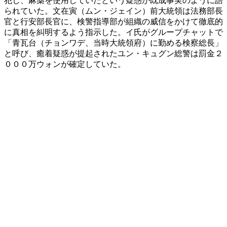
犯し、麻薬を使用していたという疑惑が既成事実のように語
られていた。文在寅（ムン・ジェイン）前大統領は法務部長
官と行安部長官に、検警指導部が組織の威信をかけて徹底的
に真相を糾明するよう指示した。イ氏がグループチャットで
「青瓦台（チョンワデ、当時大統領府）に勤める検察総長」
と呼び、癒着疑惑が提起されたユン・キュグン総警は罰金２
０００万ウォンが確定していた。