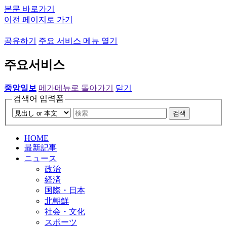
본문 바로가기
이전 페이지로 가기
공유하기
주요 서비스 메뉴 열기
주요서비스
중앙일보
메가메뉴로 돌아가기
닫기
검색어 입력폼
검색
HOME
最新記事
ニュース
政治
経済
国際・日本
北朝鮮
社会・文化
スポーツ