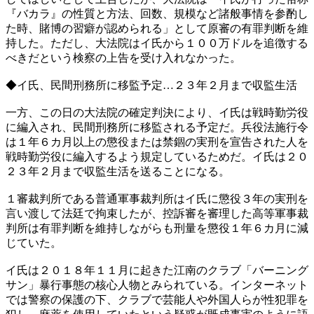
『バカラ』の性質と方法、回数、規模など諸般事情を参酌し
た時、賭博の習癖が認められる」として原審の有罪判断を維
持した。ただし、大法院はイ氏から１００万ドルを追徴する
べきだという検察の上告を受け入れなかった。
◆イ氏、民間刑務所に移監予定…２３年２月まで収監生活
一方、この日の大法院の確定判決により、イ氏は戦時勤労役
に編入され、民間刑務所に移監される予定だ。兵役法施行令
は１年６カ月以上の懲役または禁錮の実刑を宣告された人を
戦時勤労役に編入するよう規定しているためだ。イ氏は２０
２３年２月まで収監生活を送ることになる。
１審裁判所である普通軍事裁判所はイ氏に懲役３年の実刑を
言い渡して法廷で拘束したが、控訴審を審理した高等軍事裁
判所は有罪判断を維持しながらも刑量を懲役１年６カ月に減
じていた。
イ氏は２０１８年１１月に起きた江南のクラブ「バーニング
サン」暴行事態の核心人物とみられている。インターネット
では警察の保護の下、クラブで芸能人や外国人らが性犯罪を