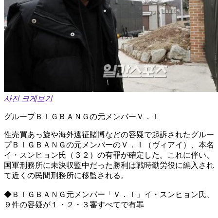
사진 크게보기
グループＢＩＧＢＡＮＧの元メンバーＶ．Ｉ
性売買あっ旋や海外遠征賭博などの容疑で起訴されたグルー
プＢＩＧＢＡＮＧの元メンバーのＶ．Ｉ（ヴィアイ）、本名
イ・スンヒョン氏（３２）の有罪が確定した。これに伴い、
国軍刑務所に未決収監中だった勝利は戦時勤労役に編入され
て近くの民間刑務所に移監される。
◆ＢＩＧＢＡＮＧ元メンバー「Ｖ．Ｉ」イ・スンヒョン氏、
９件の容疑が１・２・３審すべてで有罪