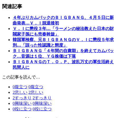
関連記事
４年ぶりカムバックのＢＩＧＢＡＮＧ、４月５日に新
曲発表…Ｖ．Ｉ脱退後初
Ｖ．Ｉに懲役３年…「ラーメンの秘法教えた日本の財
閥家子孫にも売春斡旋」
韓国軍検察、元ＢＩＧＢＡＮＧのＶ．Ｉに懲役５年求
刑…「誤った性認識と態度」
ＢＩＧＢＡＮＧ「４年間の自粛期」を終えてカムバッ
ク…音源は１位、ＹＧ株価は下落
ＢＩＧＢＡＮＧのＴ．Ｏ．Ｐ、波乱万丈の軍生活終え
民間人に
この記事を読んで…
0
腹立つ
0
腹立つ
2
悲しい
2
悲しい
2
すっきり
2
すっきり
0
興味深い
0
興味深い
0
役に立つ
0
役に立つ