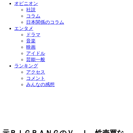
オピニオン
社説
コラム
日本関係のコラム
エンタメ
ドラマ
音楽
映画
アイドル
芸能一般
ランキング
アクセス
コメント
みんなの感想
元ＢＩＧＢＡＮＧのＶ．Ｉ、性売買な