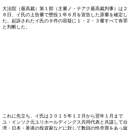
大法院（最高裁）第１部（主審ノ・テアク最高裁判事）は２
６日、イ氏の上告審で懲役１年６月を宣告した原審を確定し
た。起訴されたイ氏の９件の容疑に１・２・３審すべて有罪
と判断した。
これに先立ち、イ氏は２０１５年１２月から翌年１月まで
ユ・インソク元ユリホールディングス共同代表と共謀して台
湾・日本・香港の投資家などに対して数回の性売買をあっ旋