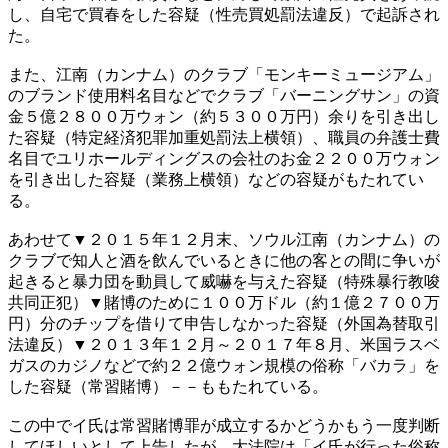
し、自宅で買春をした容疑（性売買処罰法違反）で起訴され
た。
また、江南（カンナム）のクラブ「モンキーミュージアム」
のブランド使用料名目などでクラブ「バーニングサン」の資
金５億２８００万ウォン（約５３００万円）余りを引き出し
た容疑（特定経済犯罪加重処罰法上横領）、職員の弁護士費
名目でユリホールディングスの会社のお金２２００万ウォン
を引き出した容疑（業務上横領）などの容疑がもたれてい
る。
あわせて▼２０１５年１２月末、ソウル江南（カンナム）の
クラブで知人と酒を飲んでいるときに他の客との間に争いが
起きると暴力団を動員して威嚇を与えた容疑（特殊暴行教唆
共同正犯）▼賭博のために１００万ドル（約１億２７００万
円）分のチップを借りて申告しなかった容疑（外国為替取引
法違反）▼２０１３年１２月～２０１７年８月、米国ラスベ
ガスのカジノなどで約２２億ウォン規模の俗称「バカラ」を
した容疑（常習賭博）－－ももたれている。
この中でイ氏は常習賭博罪が成立するかどうかもう一度判断
してほしいとして上告したが、大法院は「イ氏が行った俗称