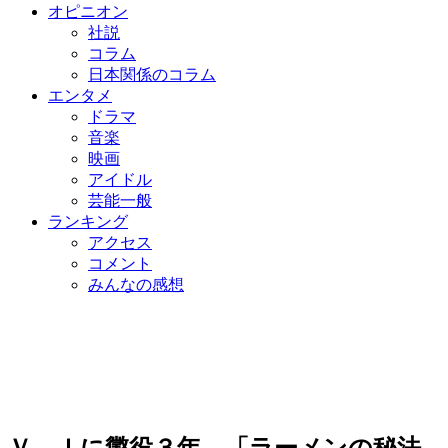
オピニオン
社説
コラム
日本関係のコラム
エンタメ
ドラマ
音楽
映画
アイドル
芸能一般
ランキング
アクセス
コメント
みんなの感想
Ｖ．Ｉに懲役３年…「ラーメンの秘法