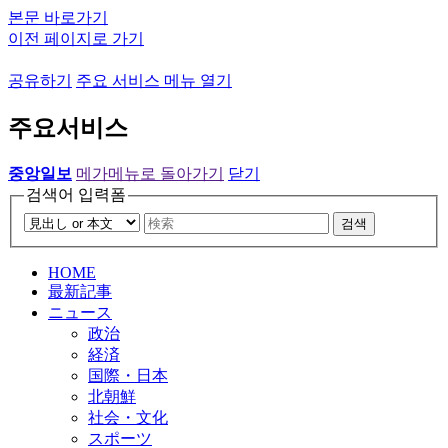
본문 바로가기
이전 페이지로 가기
공유하기
주요 서비스 메뉴 열기
주요서비스
중앙일보
메가메뉴로 돌아가기
닫기
검색어 입력폼
검색
HOME
最新記事
ニュース
政治
経済
国際・日本
北朝鮮
社会・文化
スポーツ