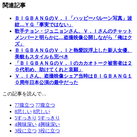
関連記事
ＢＩＧＢＡＮＧのＶ．Ｉ「ハッピーバルーン写真」波
紋…ＹＧ「事実ではない」
歌手チョン・ジュニョンさん、Ｖ．Ｉさんのチャット
メンバーと明らかに…盗撮映像公開しながら「俺はク
ズ」
ＢＩＧＢＡＮＧのＶ．Ｉと熱愛説浮上した新人女優、
美貌もスタイルも完ぺき
「ＢＩＧＢＡＮＧのＶ．Ｉのカカオトーク被害者は２
０代初め、助けてくれと哀願」
Ｖ．Ｉさん、盗撮映像シェア当時はＢＩＧＢＡＮＧ１
０周年日本公演の最中だった
この記事を読んで…
77
腹立つ
77
腹立つ
8
悲しい
8
悲しい
5
すっきり
5
すっきり
4
興味深い
4
興味深い
3
役に立つ
3
役に立つ