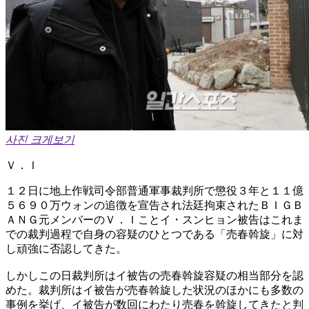
사진 크게보기
Ｖ．Ｉ
１２日に地上作戦司令部普通軍事裁判所で懲役３年と１１億
５６９０万ウォンの追徴を宣告され法廷拘束されたＢＩＧＢ
ＡＮＧ元メンバーのＶ．Ｉことイ・スンヒョン被告はこれま
での裁判過程で自身の容疑のひとつである「売春斡旋」に対
し頑強に否認してきた。
しかしこの日裁判所はイ被告の売春斡旋容疑の相当部分を認
めた。裁判所はイ被告が売春斡旋した状況のほかにも多数の
事例を挙げ、イ被告が数回にわたり売春を斡旋してきたと判