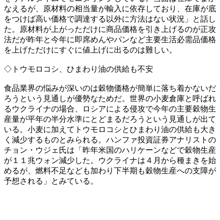
なえるが、原材料の相当量が輸入に依存しており、在庫が底
をつけば高い価格で調達する以外に方法はない状況」と話し
た。原材料が上がっただけに商品価格を引き上げるのが正攻
法だが昨年と今年に即席めんやパンなど主要生活必需品価格
を上げただけにすぐに値上げに出るのは難しい。
◇トウモロコシ、ひまわり油の供給も不安
食品業界の悩みが深いのは穀物価格が簡単に落ち着かないだ
ろうという見通しが優勢なためだ。世界の小麦倉庫と呼ばれ
るウクライナの場合、ロシアによる侵攻で今年の主要穀物生
産量が平年の半分水準にとどまるだろうという見通しが出て
いる。小麦に加えてトウモロコシとひまわり油の供給も大き
く減少するものとみられる。ハンファ投資証券アナリストの
チョン・ウジェ氏は「昨年米国のハリケーンなどで穀物生産
が１１兆ウォン減少した。ウクライナは４月から種まきを始
めるが、燃料不足なども加わり下半期も穀物生産への支障が
予想される」とみている。