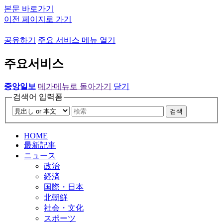
본문 바로가기
이전 페이지로 가기
공유하기
주요 서비스 메뉴 열기
주요서비스
중앙일보
메가메뉴로 돌아가기
닫기
검색어 입력폼
검색
HOME
最新記事
ニュース
政治
経済
国際・日本
北朝鮮
社会・文化
スポーツ