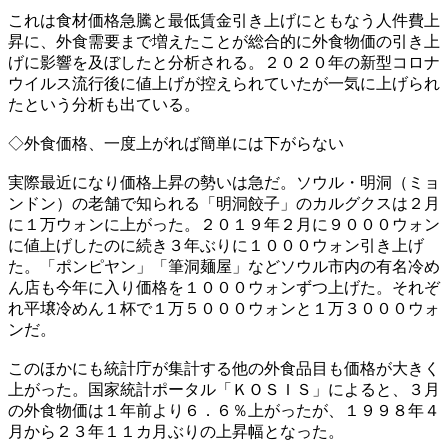
これは食材価格急騰と最低賃金引き上げにともなう人件費上
昇に、外食需要まで増えたことが総合的に外食物価の引き上
げに影響を及ぼしたと分析される。２０２０年の新型コロナ
ウイルス流行後に値上げが控えられていたが一気に上げられ
たという分析も出ている。
◇外食価格、一度上がれば簡単には下がらない
実際最近になり価格上昇の勢いは急だ。ソウル・明洞（ミョ
ンドン）の老舗で知られる「明洞餃子」のカルグクスは２月
に１万ウォンに上がった。２０１９年２月に９０００ウォン
に値上げしたのに続き３年ぶりに１０００ウォン引き上げ
た。「ポンピヤン」「筆洞麺屋」などソウル市内の有名冷め
ん店も今年に入り価格を１０００ウォンずつ上げた。それぞ
れ平壌冷めん１杯で１万５０００ウォンと１万３０００ウォ
ンだ。
このほかにも統計庁が集計する他の外食品目も価格が大きく
上がった。国家統計ポータル「ＫＯＳＩＳ」によると、３月
の外食物価は１年前より６．６％上がったが、１９９８年４
月から２３年１１カ月ぶりの上昇幅となった。