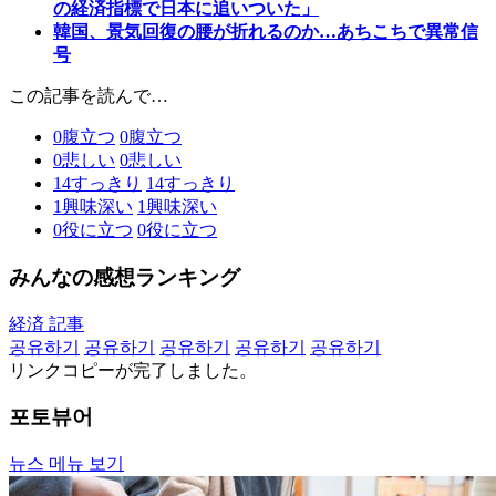
の経済指標で日本に追いついた」
韓国、景気回復の腰が折れるのか…あちこちで異常信
号
この記事を読んで…
0
腹立つ
0
腹立つ
0
悲しい
0
悲しい
14
すっきり
14
すっきり
1
興味深い
1
興味深い
0
役に立つ
0
役に立つ
みんなの感想ランキング
経済 記事
공유하기
공유하기
공유하기
공유하기
공유하기
リンクコピーが完了しました。
포토뷰어
뉴스 메뉴 보기