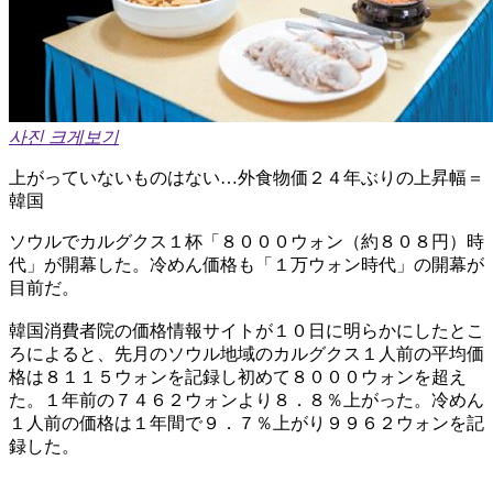
사진 크게보기
上がっていないものはない…外食物価２４年ぶりの上昇幅＝
韓国
ソウルでカルグクス１杯「８０００ウォン（約８０８円）時
代」が開幕した。冷めん価格も「１万ウォン時代」の開幕が
目前だ。
韓国消費者院の価格情報サイトが１０日に明らかにしたとこ
ろによると、先月のソウル地域のカルグクス１人前の平均価
格は８１１５ウォンを記録し初めて８０００ウォンを超え
た。１年前の７４６２ウォンより８．８％上がった。冷めん
１人前の価格は１年間で９．７％上がり９９６２ウォンを記
録した。