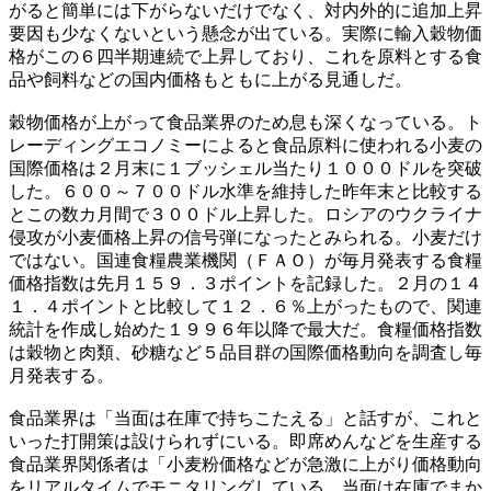
がると簡単には下がらないだけでなく、対内外的に追加上昇
要因も少なくないという懸念が出ている。実際に輸入穀物価
格がこの６四半期連続で上昇しており、これを原料とする食
品や飼料などの国内価格もともに上がる見通しだ。
穀物価格が上がって食品業界のため息も深くなっている。ト
レーディングエコノミーによると食品原料に使われる小麦の
国際価格は２月末に１ブッシェル当たり１０００ドルを突破
した。６００～７００ドル水準を維持した昨年末と比較する
とこの数カ月間で３００ドル上昇した。ロシアのウクライナ
侵攻が小麦価格上昇の信号弾になったとみられる。小麦だけ
ではない。国連食糧農業機関（ＦＡＯ）が毎月発表する食糧
価格指数は先月１５９．３ポイントを記録した。２月の１４
１．４ポイントと比較して１２．６％上がったもので、関連
統計を作成し始めた１９９６年以降で最大だ。食糧価格指数
は穀物と肉類、砂糖など５品目群の国際価格動向を調査し毎
月発表する。
食品業界は「当面は在庫で持ちこたえる」と話すが、これと
いった打開策は設けられずにいる。即席めんなどを生産する
食品業界関係者は「小麦粉価格などが急激に上がり価格動向
をリアルタイムでモニタリングしている。当面は在庫でまか