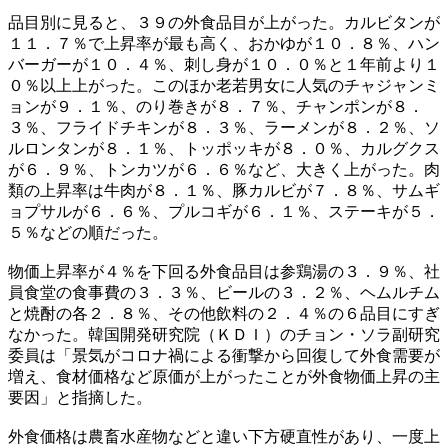
品目別に見ると、３９の外食品目が上がった。カルビタンが
１１．７％で上昇率が最も高く、おかゆが１０．８％、ハン
バーガーが１０．４％、刺し身が１０．０％と１年前より１
０％以上上がった。このほか老若男女に人気のチャジャンミ
ョンが９．１％、のり巻きが８．７％、チャンポンが８．
３％、フライドチキンが８．３％、ラーメンが８．２％、ソ
ルロンタンが８．１％、トッポッキが８．０％、カルグクス
が６．９％、トンカツが６．６％など、大きく上がった。肉
類の上昇率は牛肉が８．１％、豚カルビが７．８％、サムギ
ョプサルが６．６％、プルコギが６．１％、ステーキが５．
５％などの順だった。
物価上昇率が４％を下回る外食品目は参鶏湯の３．９％、社
員食堂の食事費の３．３％、ビールの３．２％、ヘムルチム
と焼酎の各２．８％、その他飲料の２．４％の６品目にすぎ
なかった。韓国開発研究院（ＫＤＩ）のチョン・ソラ副研究
委員は「景気がコロナ禍による衝撃から回復して外食需要が
増え、食材価格など原価が上がったことが外食物価上昇の主
要因」と指摘した。
外食価格は農畜水産物などと違い下方硬直性があり、一度上