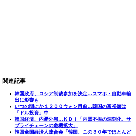
関連記事
韓国政府、ロシア制裁参加を決定…スマホ・自動車輸
出に影響も
いつの間にか１２００ウォン目前…韓国の富裕層は
「ドル投資」中
韓国経済、内憂外患…ＫＤＩ「内需不振の深刻化、サ
プライチェーンの危機拡大」
韓国全国経済人連合会「韓国、この３０年でほとんど