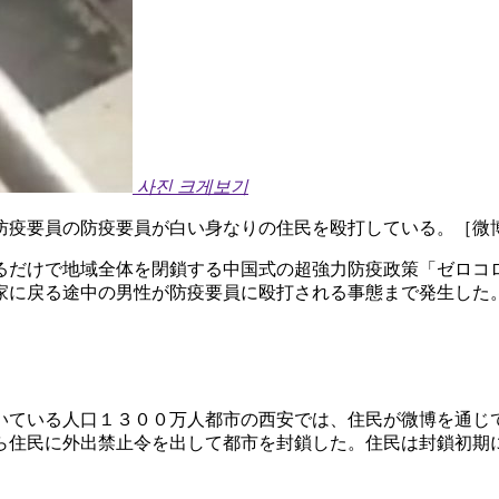
사진 크게보기
防疫要員の防疫要員が白い身なりの住民を殴打している。［微
るだけで地域全体を閉鎖する中国式の超強力防疫政策「ゼロコ
家に戻る途中の男性が防疫要員に殴打される事態まで発生した
いている人口１３００万人都市の西安では、住民が微博を通じ
ら住民に外出禁止令を出して都市を封鎖した。住民は封鎖初期