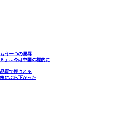
もう一つの屈辱
Ｋ」…今は中国の標的に
品質で押される
棒にぶら下がった