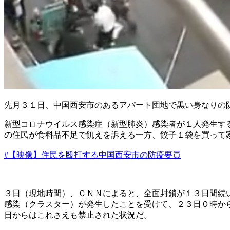
先月３１日、中国西安市のあるアパート団地で黒い身なりの
新型コロナウイルス感染症（新型肺炎）感染者が１人発生す
の住民が食料品不足で飢えを訴える一方、餃子１袋を買って
#【映像】住民を殴打する中国西安市の防疫要員
３日（現地時間）、ＣＮＮによると、全面封鎖が１３日間続
感染（クラスター）が発生したことを受けて、２３日０時か
日からはこれさえも禁止された状況だ。