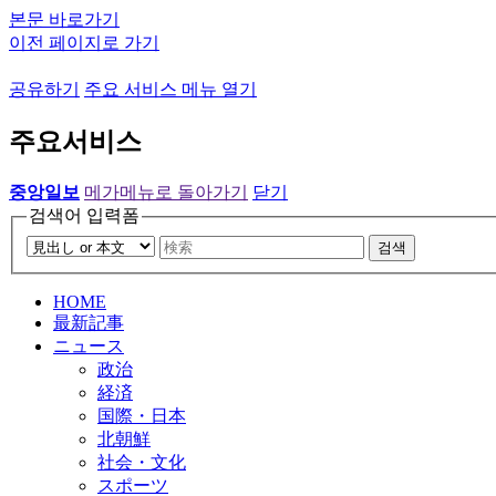
본문 바로가기
이전 페이지로 가기
공유하기
주요 서비스 메뉴 열기
주요서비스
중앙일보
메가메뉴로 돌아가기
닫기
검색어 입력폼
검색
HOME
最新記事
ニュース
政治
経済
国際・日本
北朝鮮
社会・文化
スポーツ