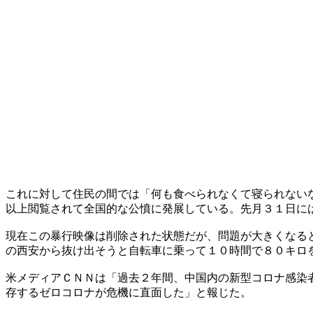
これに対して住民の間では「何も食べられなくて寝られない
以上閲覧されて全国的な公憤に発展している。先月３１日に
現在この暴行映像は削除された状態だが、問題が大きくなる
の西安から抜け出そうと自転車に乗って１０時間で８０キロ
米メディアＣＮＮは「過去２年間、中国内の新型コロナ感染
存するゼロコロナが危機に直面した」と報じた。