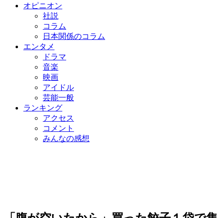
オピニオン
社説
コラム
日本関係のコラム
エンタメ
ドラマ
音楽
映画
アイドル
芸能一般
ランキング
アクセス
コメント
みんなの感想
「腹が空いたから」買った餃子１袋で集