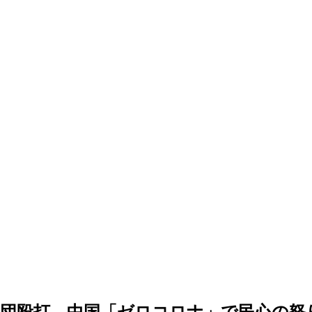
団殴打…中国「ゼロコロナ」で民心の怒