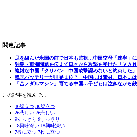
関連記事
足を組んだ米国の前で日本も監視…中国空母「遼寧」に
独島・東海問題を伝えて日本から攻撃を受けた「ＶＡＮ
複雑な中国「タリバン、中国攻撃認めないと約束した」
韓国バッテリーが世界１位？ 中国には素材、日本には
「金メダルマシン」育てる中国…子どもは泣きながら鉄
この記事を読んで…
36
腹立つ
36
腹立つ
26
悲しい
26
悲しい
9
すっきり
9
すっきり
18
興味深い
18
興味深い
7
役に立つ
7
役に立つ