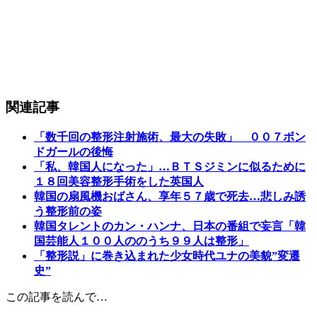
関連記事
「数千回の整形注射施術、最大の失敗」 ００７ボン
ドガールの後悔
「私、韓国人になった」…ＢＴＳジミンに似るために
１８回美容整形手術をした英国人
韓国の扇風機おばさん、享年５７歳で死去…悲しみ誘
う整形前の姿
韓国タレントのカン・ハンナ、日本の番組で妄言「韓
国芸能人１００人ののうち９９人は整形」
「整形説」に巻き込まれた少女時代ユナの美貌”変遷
史”
この記事を読んで…