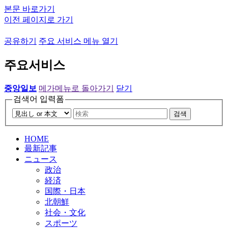
본문 바로가기
이전 페이지로 가기
공유하기
주요 서비스 메뉴 열기
주요서비스
중앙일보
메가메뉴로 돌아가기
닫기
검색어 입력폼
검색
HOME
最新記事
ニュース
政治
経済
国際・日本
北朝鮮
社会・文化
スポーツ