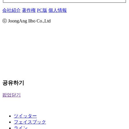
会社紹介
著作権
PC版
個人情報
ⓒ JoongAng Ilbo Co.,Ltd
공유하기
팝업닫기
ツイッター
フェイスブック
ライン