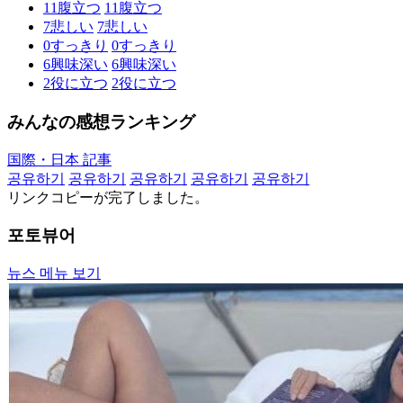
11
腹立つ
11
腹立つ
7
悲しい
7
悲しい
0
すっきり
0
すっきり
6
興味深い
6
興味深い
2
役に立つ
2
役に立つ
みんなの感想ランキング
国際・日本 記事
공유하기
공유하기
공유하기
공유하기
공유하기
リンクコピーが完了しました。
포토뷰어
뉴스 메뉴 보기