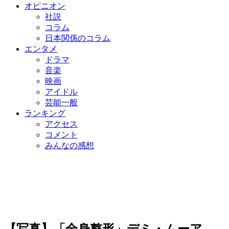
オピニオン
社説
コラム
日本関係のコラム
エンタメ
ドラマ
音楽
映画
アイドル
芸能一般
ランキング
アクセス
コメント
みんなの感想
【写真】「全身整形」デミ・ムーア、