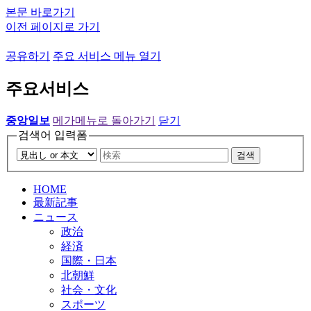
본문 바로가기
이전 페이지로 가기
공유하기
주요 서비스 메뉴 열기
주요서비스
중앙일보
메가메뉴로 돌아가기
닫기
검색어 입력폼
검색
HOME
最新記事
ニュース
政治
経済
国際・日本
北朝鮮
社会・文化
スポーツ