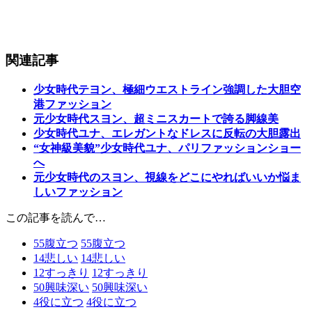
関連記事
少女時代テヨン、極細ウエストライン強調した大胆空
港ファッション
元少女時代スヨン、超ミニスカートで誇る脚線美
少女時代ユナ、エレガントなドレスに反転の大胆露出
“女神級美貌”少女時代ユナ、パリファッションショー
へ
元少女時代のスヨン、視線をどこにやればいいか悩ま
しいファッション
この記事を読んで…
55
腹立つ
55
腹立つ
14
悲しい
14
悲しい
12
すっきり
12
すっきり
50
興味深い
50
興味深い
4
役に立つ
4
役に立つ