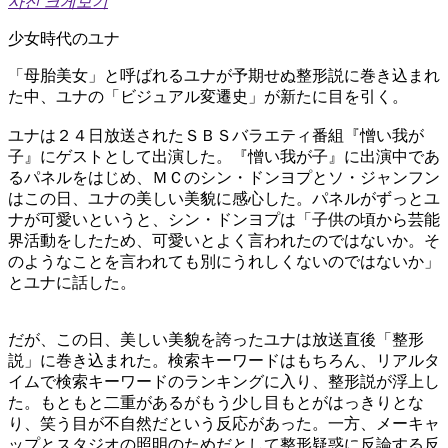
사진 크게보기
少女時代のユナ
「母胎美女」と呼ばれるユナが予期せぬ整形説に巻き込まれ
た中、ユナの「ビジュアル変遷史」が新たに目を引く。
ユナは２４日放送されたＳＢＳバラエティ番組『憎い我が
子』にゲストとして出演した。『憎い我が子』に出演中であ
るパネルをはじめ、ＭＣのシン・ドンヨプとソ・ジャンフン
はこの日、ユナの美しい美貌に感心した。パネルがずっとユ
ナが可愛いというと、シン・ドンヨプは「子供の頃から芸能
界活動をしたため、可愛いとよく言われたのではないか。そ
のようなことを言われても別にうれしくないのではないか」
とユナに話した。
だが、この日、美しい美貌を誇ったユナは放送直後「整形
説」に巻き込まれた。検索キーワードはもちろん、リアルタ
イムで検索キーワードのランキングに入り、整形説が浮上し
た。もともと二重があるがもう少し目もとがはっきりとな
り、笑う目が不自然だという反応があった。一方、メーキャ
ップとスタジオの照明のためだとして整形疑惑に反論する反