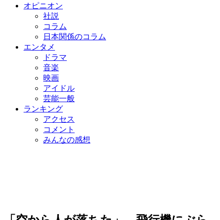
オピニオン
社説
コラム
日本関係のコラム
エンタメ
ドラマ
音楽
映画
アイドル
芸能一般
ランキング
アクセス
コメント
みんなの感想
「空から人が落ちた」…飛行機にぶら