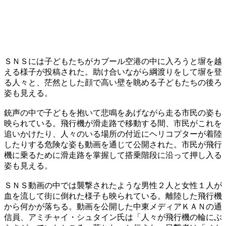
ＳＮＳには子どもたちがカブール空港の中に入ろうと塀を越
える様子が投稿された。助け合いながら綱渡りをして塀を登
る人々と、茫然とした顔で高い壁を眺める子どもたちの後ろ
姿も見える。
銃声の中で子どもを抱いて悲鳴をあげながら走る市民の姿も
映られている。飛行機が滑走路で移動する間、市民がこれを
追いかけたり、人々のいる場所の付近にヘリコプターが着陸
したりする危険な姿も動画を通じて公開された。市民が飛行
機に乗るために滑走路を掌握して搭乗階段に沿って押し入る
姿も見える。
ＳＮＳ動画の中では襲撃されたような男性２人と女性１人が
血を流して街に倒れた様子も映られている。離陸した飛行機
から何かが落ちる。動画を公開した中東メディアＫＡＮの通
信員、アミチャイ・シュタイン氏は「人々が飛行機の輪にぶ