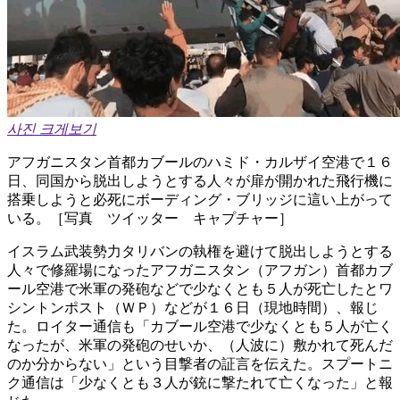
사진 크게보기
アフガニスタン首都カブールのハミド・カルザイ空港で１６
日、同国から脱出しようとする人々が扉が開かれた飛行機に
搭乗しようと必死にボーディング・ブリッジに這い上がって
いる。［写真 ツイッター キャプチャー］
イスラム武装勢力タリバンの執権を避けて脱出しようとする
人々で修羅場になったアフガニスタン（アフガン）首都カブ
ール空港で米軍の発砲などで少なくとも５人が死亡したとワ
シントンポスト（ＷＰ）などが１６日（現地時間）、報じ
た。ロイター通信も「カブール空港で少なくとも５人が亡く
なったが、米軍の発砲のせいか、（人波に）敷かれて死んだ
のか分からない」という目撃者の証言を伝えた。スプートニ
ク通信は「少なくとも３人が銃に撃たれて亡くなった」と報