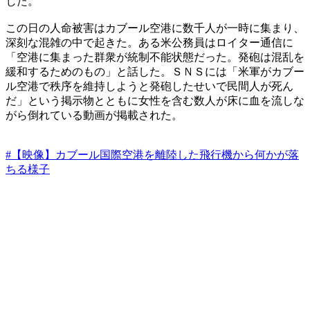
じた。
この日の人命被害はカブール空港に数千人が一時に集まり、
深刻な混雑の中で起きた。ある米公務員はロイター通信に
「空港に集まった群衆が統制不能状態だった。発砲は混乱を
緩和するためのもの」と話した。ＳＮＳには「米軍がカブー
ル空港で秩序を維持しようと発砲したせいで民間人が死ん
だ」という掲示物とともに女性を含む数人が床に血を流しな
がら倒れている動画が掲載された。
#【映像】カブール国際空港を離陸した飛行機から何かが落
ちる様子