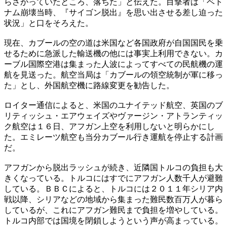
らさがっていたところ、落ちた」と伝えた。目撃者は「ベト
ナム崩壊当時、『サイゴン脱出』を思い出させる差し迫った
状況」と口をそろえた。
現在、カブールの空の道は米国など各国政府が自国国民を乗
せるために急派した輸送機の他には事実上利用できない。カ
ーブル国際空港は集まった人波によってすべての民航機の運
航を見送った。航空当局は「カブールの領空統制が軍に移っ
た」とし、外国航空機に路線変更を勧告した。
ロイター通信によると、米国のユナイテッド航空、英国のブ
リティッシュ・エアウェイズやヴァージン・アトランティッ
ク航空は１６日、アフガン上空を利用しないと明らかにし
た。エミレーツ航空も当分カブール行き運航を停止する計画
だ。
アフガンから脱出ラッシュが続き、近隣国トルコの負担も大
きくなっている。トルコにはすでにアフガン人数千人が避難
している。ＢＢＣによると、トルコには２０１１年シリア内
戦以降、シリアなどの地域から集まった難民数百万人が暮ら
しているが、これにアフガン難民まで負担を増やしている。
トルコ内部では国境を閉鎖しようという声が高まっている。