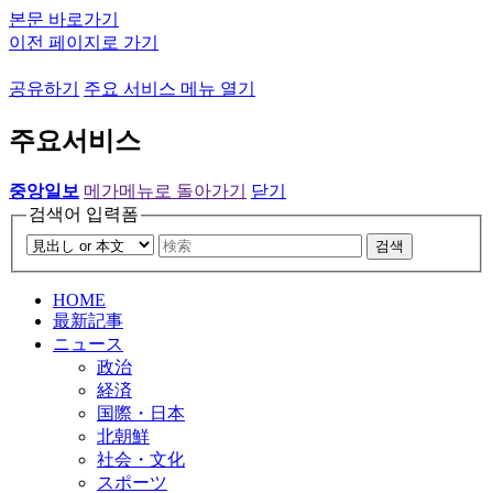
본문 바로가기
이전 페이지로 가기
공유하기
주요 서비스 메뉴 열기
주요서비스
중앙일보
메가메뉴로 돌아가기
닫기
검색어 입력폼
검색
HOME
最新記事
ニュース
政治
経済
国際・日本
北朝鮮
社会・文化
スポーツ