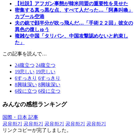
【社説】アフガン事態が韓米同盟の重要性を見せた
密集する真っ黒な点、すべて人だった…「阿鼻叫喚」
カブール空港
夫の銃で顔半分が吹っ飛んだ…「手術２２回」彼女の
異色の復しゅう
複雑な中国「タリバン、中国攻撃認めないと約束し
た」
この記事を読んで…
24
腹立つ
24
腹立つ
19
悲しい
19
悲しい
6
すっきり
6
すっきり
8
興味深い
8
興味深い
6
役に立つ
6
役に立つ
みんなの感想ランキング
国際・日本 記事
공유하기
공유하기
공유하기
공유하기
공유하기
リンクコピーが完了しました。