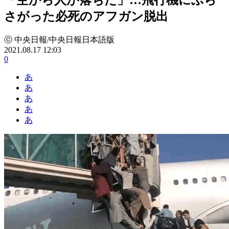
さがった必死のアフガン脱出
ⓒ 中央日報/中央日報日本語版
2021.08.17 12:03
0
あ
あ
あ
あ
あ