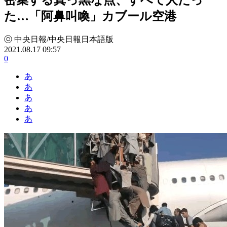
た…「阿鼻叫喚」カブール空港
ⓒ 中央日報/中央日報日本語版
2021.08.17 09:57
0
あ
あ
あ
あ
あ