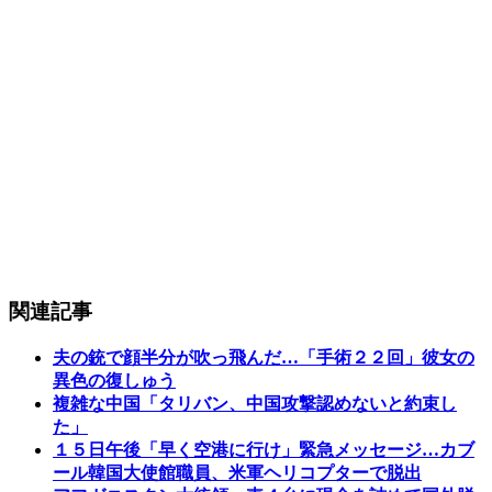
関連記事
夫の銃で顔半分が吹っ飛んだ…「手術２２回」彼女の
異色の復しゅう
複雑な中国「タリバン、中国攻撃認めないと約束し
た」
１５日午後「早く空港に行け」緊急メッセージ…カブ
ール韓国大使館職員、米軍ヘリコプターで脱出