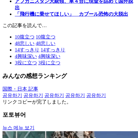
アフガニスタン大統領、車４台に現金を詰めて国外脱
出
「飛行機に乗せてほしい」 カブール恐怖の大脱出
この記事を読んで…
10
腹立つ
10
腹立つ
48
悲しい
48
悲しい
14
すっきり
14
すっきり
4
興味深い
4
興味深い
3
役に立つ
3
役に立つ
みんなの感想ランキング
国際・日本 記事
공유하기
공유하기
공유하기
공유하기
공유하기
リンクコピーが完了しました。
포토뷰어
뉴스 메뉴 보기