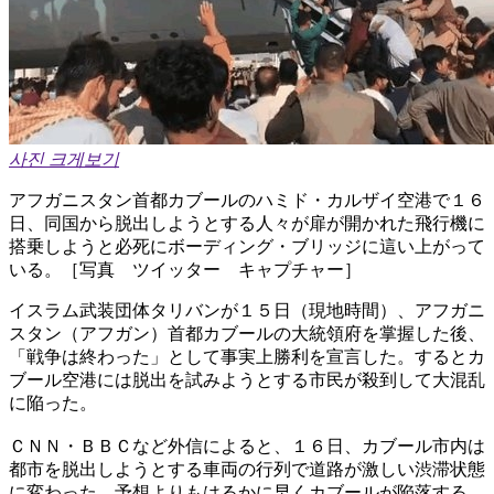
사진 크게보기
アフガニスタン首都カブールのハミド・カルザイ空港で１６
日、同国から脱出しようとする人々が扉が開かれた飛行機に
搭乗しようと必死にボーディング・ブリッジに這い上がって
いる。［写真 ツイッター キャプチャー］
イスラム武装団体タリバンが１５日（現地時間）、アフガニ
スタン（アフガン）首都カブールの大統領府を掌握した後、
「戦争は終わった」として事実上勝利を宣言した。するとカ
ブール空港には脱出を試みようとする市民が殺到して大混乱
に陥った。
ＣＮＮ・ＢＢＣなど外信によると、１６日、カブール市内は
都市を脱出しようとする車両の行列で道路が激しい渋滞状態
に変わった。予想よりもはるかに早くカブールが陥落する