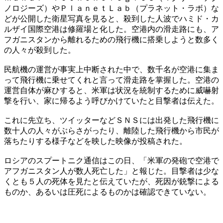
ノロジーズ）やＰｌａｎｅｔＬａｂ（プラネット・ラボ）な
どが公開した衛星写真を見ると、殺到した人波でハミド・カ
ルザイ国際空港は修羅場と化した。空港内の滑走路にも、ア
フガニスタンから離れるための飛行機に搭乗しようと数多く
の人々が殺到した。
民航機の運営が事実上中断された中で、数千名が空港に集ま
って飛行機に乗せてくれと言って滑走路を掌握した。空港の
運営自体が麻ひすると、米軍は状況を統制するために威嚇射
撃を行い、家に帰るよう呼びかけていたと目撃者は伝えた。
これに先立ち、ツイッターなどＳＮＳには出発した飛行機に
数十人の人々がぶらさがったり、離陸した飛行機から市民が
落ちたりする様子などを映した映像が投稿された。
ロシアのスプートニク通信はこの日、「米軍の発砲で空港で
アフガニスタン人が数人死亡した」と報じた。目撃者は少な
くとも５人の死体を見たと伝えていたが、死因が銃撃による
ものか、あるいは圧死によるものかは確認できていない。