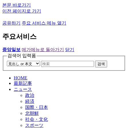
본문 바로가기
이전 페이지로 가기
공유하기
주요 서비스 메뉴 열기
주요서비스
중앙일보
메가메뉴로 돌아가기
닫기
검색어 입력폼
검색
HOME
最新記事
ニュース
政治
経済
国際・日本
北朝鮮
社会・文化
スポーツ