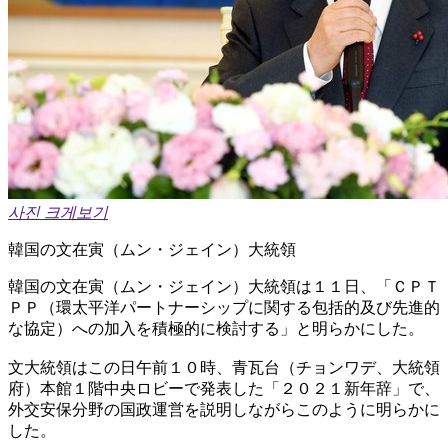
사진 크게보기
韓国の文在寅（ムン・ジェイン）大統領
韓国の文在寅（ムン・ジェイン）大統領は１１日、「ＣＰＴ
ＰＰ（環太平洋パートナーシップに関する包括的及び先進的
な協定）への加入を積極的に検討する」と明らかにした。
文大統領はこの日午前１０時、青瓦台（チョンワデ、大統領
府）本館１階中央ロビーで発表した「２０２１新年辞」で、
外交安保分野の国政運営を説明しながらこのように明らかに
した。