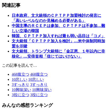
関連記事
日本政府、文大統領のＣＰＴＰＰ加盟検討の発言に
「高いレベルなのか見極める必要がある」
中国主導のＲＣＥＰは参加、ＣＰＴＰＰは不参加…難
しい立場の韓国
韓国、ＣＰＴＰＰ加入すれば最も弱い品目は「コメ」
文大統領「ＣＰＴＰＰ加入を検討」…米中体制同時加
盟を示唆
文大統領、トランプ大統領に「金正恩、１年以内に非
核化」…安倍首相「信じてはいけない」
この記事を読んで…
468
腹立つ
468
腹立つ
10
悲しい
10
悲しい
3
すっきり
3
すっきり
10
興味深い
10
興味深い
3
役に立つ
3
役に立つ
みんなの感想ランキング