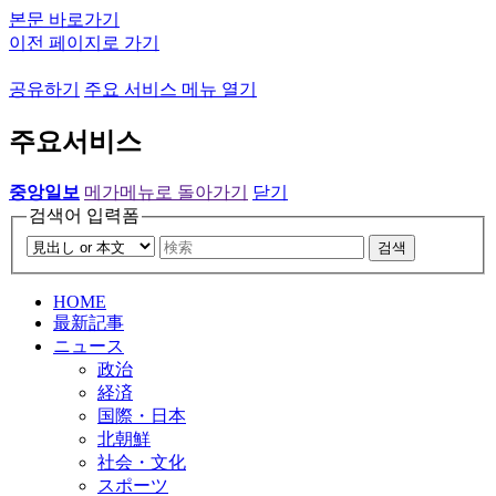
본문 바로가기
이전 페이지로 가기
공유하기
주요 서비스 메뉴 열기
주요서비스
중앙일보
메가메뉴로 돌아가기
닫기
검색어 입력폼
검색
HOME
最新記事
ニュース
政治
経済
国際・日本
北朝鮮
社会・文化
スポーツ