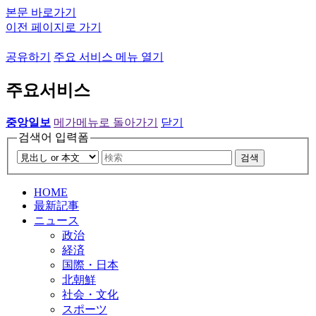
본문 바로가기
이전 페이지로 가기
공유하기
주요 서비스 메뉴 열기
주요서비스
중앙일보
메가메뉴로 돌아가기
닫기
검색어 입력폼
검색
HOME
最新記事
ニュース
政治
経済
国際・日本
北朝鮮
社会・文化
スポーツ