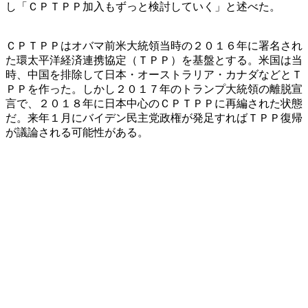
し「ＣＰＴＰＰ加入もずっと検討していく」と述べた。
ＣＰＴＰＰはオバマ前米大統領当時の２０１６年に署名され
た環太平洋経済連携協定（ＴＰＰ）を基盤とする。米国は当
時、中国を排除して日本・オーストラリア・カナダなどとＴ
ＰＰを作った。しかし２０１７年のトランプ大統領の離脱宣
言で、２０１８年に日本中心のＣＰＴＰＰに再編された状態
だ。来年１月にバイデン民主党政権が発足すればＴＰＰ復帰
が議論される可能性がある。