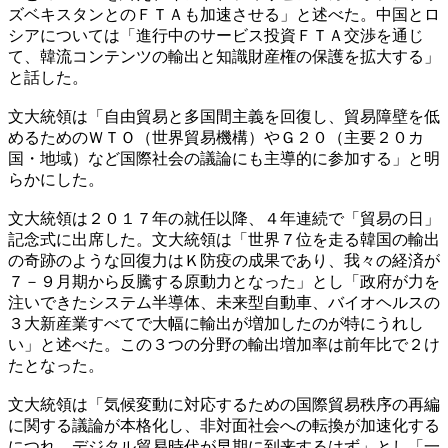
ズベキスタンとのＦＴＡも加速させる」と述べた。中国とロ
シアについては「進行中のサービス投資ＦＴＡ交渉を通じ
て、韓流コンテンツの輸出と知識財産権の保護を拡大する」
と話した。
文大統領は「自由貿易と多国間主義を回復し、貿易障壁を低
めるためのＷＴＯ（世界貿易機構）やＧ２０（主要２０カ
国・地域）など国際社会の議論にも主導的に参加する」と明
らかにした。
文大統領は２０１７年の就任以降、４年連続で「貿易の日」
記念式に出席した。文大統領は「世界７位を走る韓国の輸出
の奇跡のような回復力はＫ防疫の成果であり、我々の経済が
７－９月期から反騰する原動力となった」とし「政府が力を
注いできたシステム半導体、未来型自動車、バイオヘルスの
３大新産業すべてで大幅に輸出が増加したのが特にうれし
い」と述べた。この３つの分野の輸出増加率は前年比で２け
たとなった。
文大統領は「気候変動に対応するための国際貿易秩序の再編
に関する議論が本格化し、非対面社会への転換が加速化する
につれ、デジタル貿易時代が早期に到来するはず」とし「一