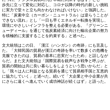
歩先に立って変化に対応し、コロナ以降の時代の新しい挑戦
に実力で堂々と立ち向かわなければいけない」と強調した。
特に「炭素中立（カーボン・ニュートラル）は逆らうことが
できない流れ」とし「一日も早くエネルギー転換を実現し、
環境にやさしいインフラを整える必要がある。『グリーンニ
ューディール』を通じて低炭素経済に向けた輸出企業の努力
を積極的に支援することを約束する」と述べた。
文大統領はこの日、「漢江（ハンガン）の奇跡」にも言及し
た。「大韓民国の貿易が漢江の奇跡を率いて数多くの危機を
克服できたのは、貿易の基本に忠実だったため」と話しなが
らだ。また文大統領は「国際貿易を銃声なき戦争と呼ぶが、
貿易の開始は共に良い暮らしをしようという思いからだ」と
し「我々は人に利益となる貿易を通じて貿易相手国と互恵的
に協力していく」と述べた。続いて「大企業と中小企業が共
にさらに遠くへ進んでいく成功神話が続くはず」と語った。