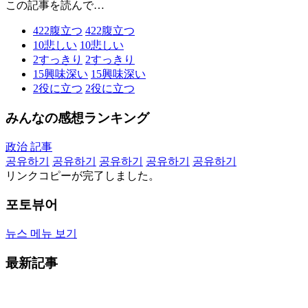
この記事を読んで…
422
腹立つ
422
腹立つ
10
悲しい
10
悲しい
2
すっきり
2
すっきり
15
興味深い
15
興味深い
2
役に立つ
2
役に立つ
みんなの感想ランキング
政治 記事
공유하기
공유하기
공유하기
공유하기
공유하기
リンクコピーが完了しました。
포토뷰어
뉴스 메뉴 보기
最新記事