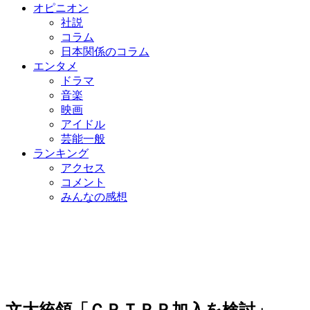
オピニオン
社説
コラム
日本関係のコラム
エンタメ
ドラマ
音楽
映画
アイドル
芸能一般
ランキング
アクセス
コメント
みんなの感想
文大統領「ＣＰＴＰＰ加入を検討」…