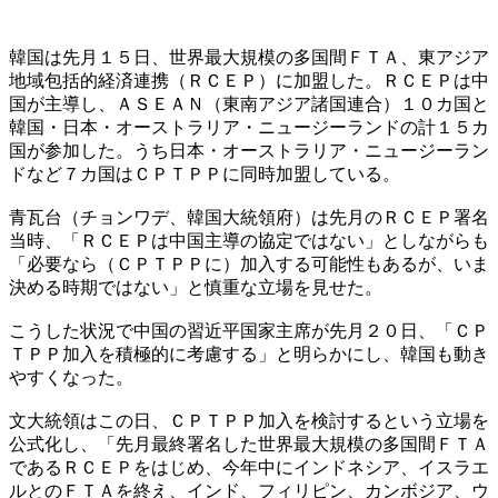
韓国は先月１５日、世界最大規模の多国間ＦＴＡ、東アジア
地域包括的経済連携（ＲＣＥＰ）に加盟した。ＲＣＥＰは中
国が主導し、ＡＳＥＡＮ（東南アジア諸国連合）１０カ国と
韓国・日本・オーストラリア・ニュージーランドの計１５カ
国が参加した。うち日本・オーストラリア・ニュージーラン
ドなど７カ国はＣＰＴＰＰに同時加盟している。
青瓦台（チョンワデ、韓国大統領府）は先月のＲＣＥＰ署名
当時、「ＲＣＥＰは中国主導の協定ではない」としながらも
「必要なら（ＣＰＴＰＰに）加入する可能性もあるが、いま
決める時期ではない」と慎重な立場を見せた。
こうした状況で中国の習近平国家主席が先月２０日、「ＣＰ
ＴＰＰ加入を積極的に考慮する」と明らかにし、韓国も動き
やすくなった。
文大統領はこの日、ＣＰＴＰＰ加入を検討するという立場を
公式化し、「先月最終署名した世界最大規模の多国間ＦＴＡ
であるＲＣＥＰをはじめ、今年中にインドネシア、イスラエ
ルとのＦＴＡを終え、インド、フィリピン、カンボジア、ウ