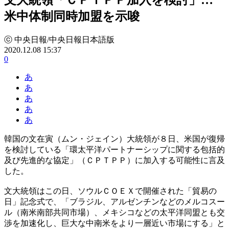
米中体制同時加盟を示唆
ⓒ 中央日報/中央日報日本語版
2020.12.08 15:37
0
あ
あ
あ
あ
あ
韓国の文在寅（ムン・ジェイン）大統領が８日、米国が復帰
を検討している「環太平洋パートナーシップに関する包括的
及び先進的な協定」（ＣＰＴＰＰ）に加入する可能性に言及
した。
文大統領はこの日、ソウルＣＯＥＸで開催された「貿易の
日」記念式で、「ブラジル、アルゼンチンなどのメルコスー
ル（南米南部共同市場）、メキシコなどの太平洋同盟とも交
渉を加速化し、巨大な中南米をより一層近い市場にする」と