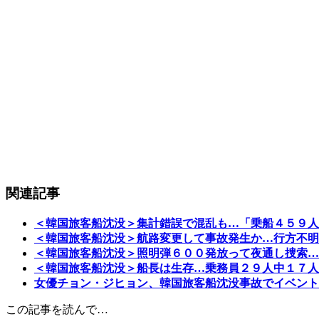
関連記事
＜韓国旅客船沈没＞集計錯誤で混乱も…「乗船４５９人
＜韓国旅客船沈没＞航路変更して事故発生か…行方不明
＜韓国旅客船沈没＞照明弾６００発放って夜通し捜索…
＜韓国旅客船沈没＞船長は生存…乗務員２９人中１７人
女優チョン・ジヒョン、韓国旅客船沈没事故でイベント
この記事を読んで…