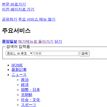
본문 바로가기
이전 페이지로 가기
공유하기
주요 서비스 메뉴 열기
주요서비스
중앙일보
메가메뉴로 돌아가기
닫기
검색어 입력폼
검색
HOME
最新記事
ニュース
政治
経済
国際・日本
北朝鮮
社会・文化
スポーツ