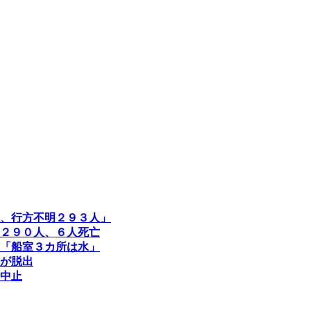
、行方不明２９３人」
２９０人、６人死亡
「船室３カ所は水」
が脱出
中止