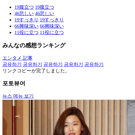
19
腹立つ
19
腹立つ
46
悲しい
46
悲しい
19
すっきり
19
すっきり
66
興味深い
66
興味深い
11
役に立つ
11
役に立つ
みんなの感想ランキング
エンタメ 記事
공유하기
공유하기
공유하기
공유하기
공유하기
リンクコピーが完了しました。
포토뷰어
뉴스 메뉴 보기