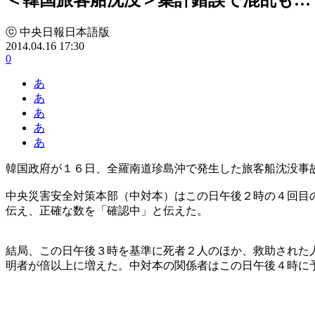
ⓒ 中央日報日本語版
2014.04.16 17:30
0
あ
あ
あ
あ
あ
韓国政府が１６日、全羅南道珍島沖で発生した旅客船沈没事
中央災害安全対策本部（中対本）はこの日午後２時の４回目
伝え、正確な数を「確認中」と伝えた。
結局、この日午後３時を基準に死者２人のほか、救助された
明者が倍以上に増えた。中対本の関係者はこの日午後４時に