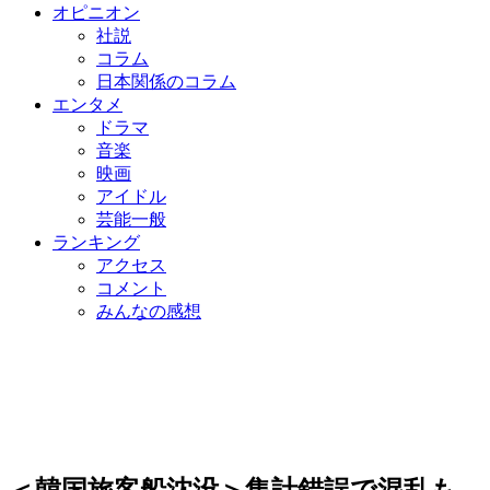
オピニオン
社説
コラム
日本関係のコラム
エンタメ
ドラマ
音楽
映画
アイドル
芸能一般
ランキング
アクセス
コメント
みんなの感想
＜韓国旅客船沈没＞集計錯誤で混乱も…