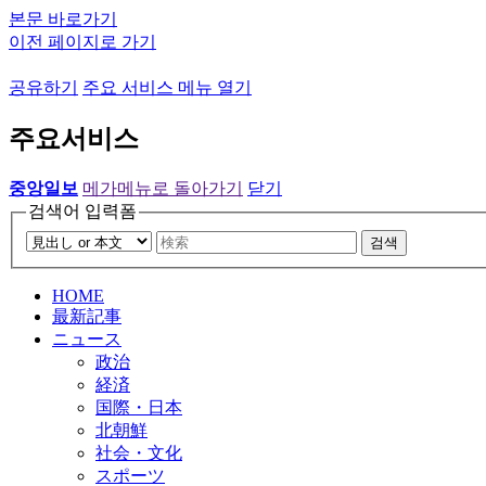
본문 바로가기
이전 페이지로 가기
공유하기
주요 서비스 메뉴 열기
주요서비스
중앙일보
메가메뉴로 돌아가기
닫기
검색어 입력폼
검색
HOME
最新記事
ニュース
政治
経済
国際・日本
北朝鮮
社会・文化
スポーツ