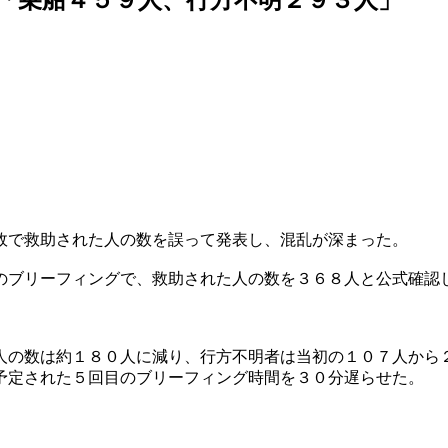
故で救助された人の数を誤って発表し、混乱が深まった。
のブリーフィングで、救助された人の数を３６８人と公式確認
人の数は約１８０人に減り、行方不明者は当初の１０７人から
予定された５回目のブリーフィング時間を３０分遅らせた。