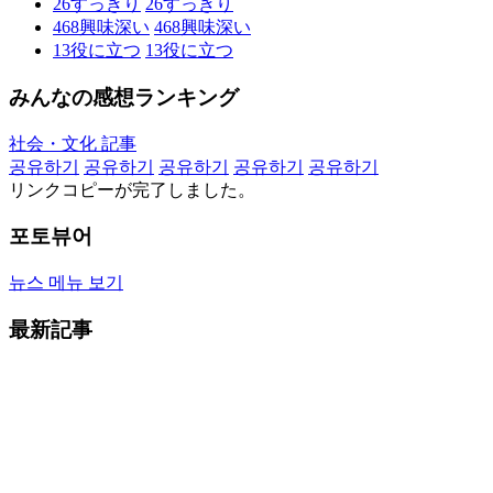
26
すっきり
26
すっきり
468
興味深い
468
興味深い
13
役に立つ
13
役に立つ
みんなの感想ランキング
社会・文化 記事
공유하기
공유하기
공유하기
공유하기
공유하기
リンクコピーが完了しました。
포토뷰어
뉴스 메뉴 보기
最新記事