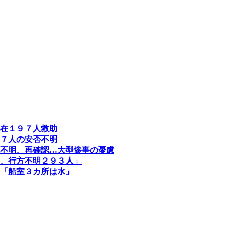
在１９７人救助
７人の安否不明
不明、再確認…大型惨事の憂慮
、行方不明２９３人」
「船室３カ所は水」