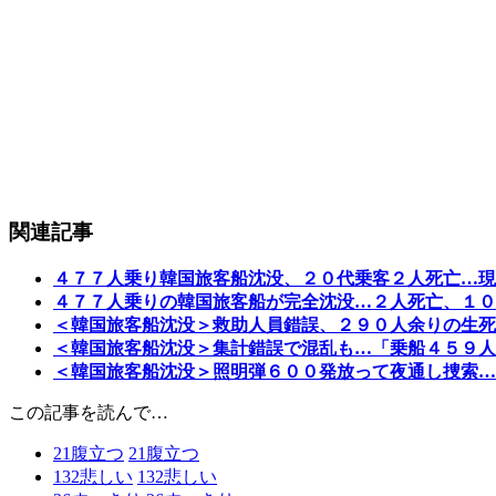
関連記事
４７７人乗り韓国旅客船沈没、２０代乗客２人死亡…現
４７７人乗りの韓国旅客船が完全沈没…２人死亡、１０
＜韓国旅客船沈没＞救助人員錯誤、２９０人余りの生死
＜韓国旅客船沈没＞集計錯誤で混乱も…「乗船４５９人
＜韓国旅客船沈没＞照明弾６００発放って夜通し捜索…
この記事を読んで…
21
腹立つ
21
腹立つ
132
悲しい
132
悲しい