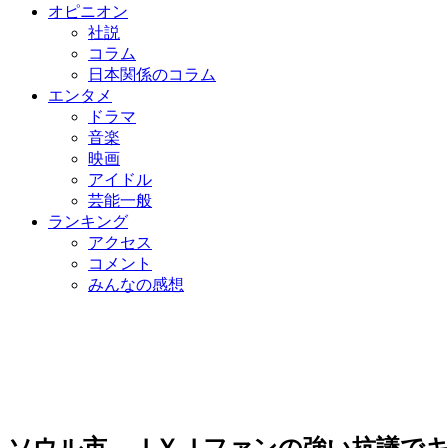
オピニオン
社説
コラム
日本関係のコラム
エンタメ
ドラマ
音楽
映画
アイドル
芸能一般
ランキング
アクセス
コメント
みんなの感想
ソウル市、ＪＹＪファンの強い抗議で