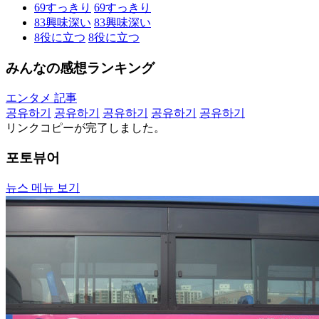
69
すっきり
69
すっきり
83
興味深い
83
興味深い
8
役に立つ
8
役に立つ
みんなの感想ランキング
エンタメ 記事
공유하기
공유하기
공유하기
공유하기
공유하기
リンクコピーが完了しました。
포토뷰어
뉴스 메뉴 보기