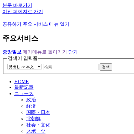
본문 바로가기
이전 페이지로 가기
공유하기
주요 서비스 메뉴 열기
주요서비스
중앙일보
메가메뉴로 돌아가기
닫기
검색어 입력폼
검색
HOME
最新記事
ニュース
政治
経済
国際・日本
北朝鮮
社会・文化
スポーツ