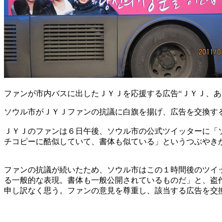
ファンが市内バスに出したＪＹＪを応援する広告“ＪＹＪ、あ
ソウル市がＪＹＪファンの抗議に白旗を揚げ、広告を交換す
ＪＹＪのファンは６日午後、ソウル市の公式ツイッターに「ソ
チコピーに酷似していて、書体も似ている」というつぶやき
ファンの抗議が続いたため、ソウル市はこの１時間後のツイ
る一般的な表現。書体も一般公開されているものだ」と、盗
申し訳なく思う。ファンの意見を尊重し、該当する広告を交