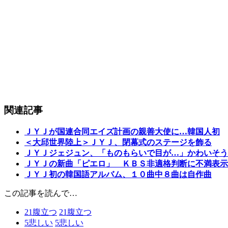
関連記事
ＪＹＪが国連合同エイズ計画の親善大使に…韓国人初
＜大邱世界陸上＞ＪＹＪ、閉幕式のステージを飾る
ＪＹＪジェジュン、「ものもらいで目が…」かわいそう
ＪＹＪの新曲「ピエロ」 ＫＢＳ非適格判断に不満表示
ＪＹＪ初の韓国語アルバム、１０曲中８曲は自作曲
この記事を読んで…
21
腹立つ
21
腹立つ
5
悲しい
5
悲しい