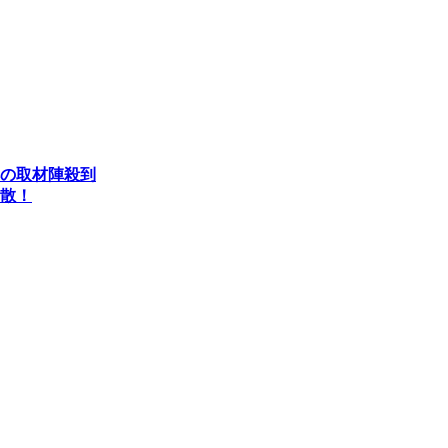
の取材陣殺到
散！