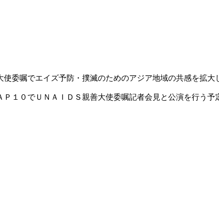
大使委嘱でエイズ予防・撲滅のためのアジア地域の共感を拡大
ＡＰ１０でＵＮＡＩＤＳ親善大使委嘱記者会見と公演を行う予