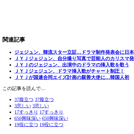
関連記事
ジェジュン、韓流スター立証…ドラマ制作発表会に日本
ＪＹＪジェジュン、自分撮り写真で芸能人のカリスマ発
ＪＹＪのジェジュン、出演中のドラマの挿入歌を歌う
ＪＹＪジェジュン、ドラマ挿入歌がチャート制圧！
ＪＹＪが国連合同エイズ計画の親善大使に…韓国人初
この記事を読んで…
37
腹立つ
37
腹立つ
3
悲しい
3
悲しい
17
すっきり
17
すっきり
650
興味深い
650
興味深い
19
役に立つ
19
役に立つ