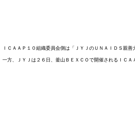
ＩＣＡＡＰ１０組織委員会側は「ＪＹＪのＵＮＡＩＤＳ親善
一方、ＪＹＪは２６日、釜山ＢＥＸＣＯで開催されるＩＣＡ