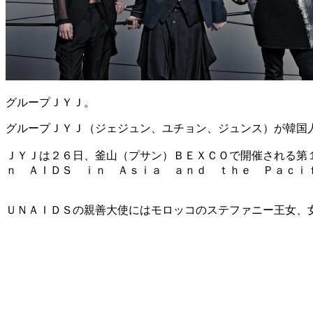
グループＪＹＪ。
グループＪＹＪ（ジェジュン、ユチョン、ジュンス）が韓国
ＪＹＪは２６日、釜山（プサン）ＢＥＸＣＯで開催される第
ｎ ＡＩＤＳ ｉｎ Ａｓｉａ ａｎｄ ｔｈｅ Ｐａｃｉ
ＵＮＡＩＤＳの親善大使にはモロッコのステファニー王女、