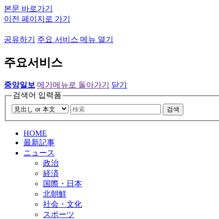
본문 바로가기
이전 페이지로 가기
공유하기
주요 서비스 메뉴 열기
주요서비스
중앙일보
메가메뉴로 돌아가기
닫기
검색어 입력폼
검색
HOME
最新記事
ニュース
政治
経済
国際・日本
北朝鮮
社会・文化
スポーツ