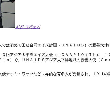
사진 크게보기
人では初めて国連合同エイズ計画（ＵＮＡＩＤＳ）の親善大使
１０回アジア太平洋エイズ大会（ＩＣＡＡＰ１０：Ｔｈｅ １
ｆｉｃ）で、ＵＮＡＩＤＳアジア太平洋地域の親善大使（Ｇｏ
女優ナオミ・ワッツなど世界的な有名人が委嘱され、ＪＹＪの