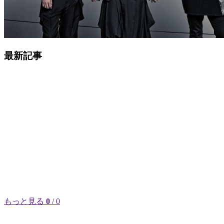
最新記事
もっと見る
0
/ 0