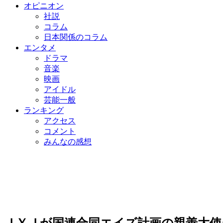
オピニオン
社説
コラム
日本関係のコラム
エンタメ
ドラマ
音楽
映画
アイドル
芸能一般
ランキング
アクセス
コメント
みんなの感想
ＪＹＪが国連合同エイズ計画の親善大使