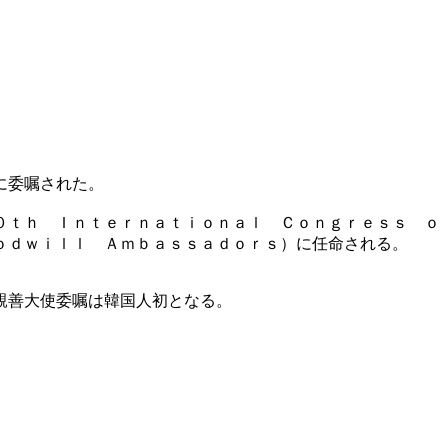
に委嘱された。
０ｔｈ Ｉｎｔｅｒｎａｔｉｏｎａｌ Ｃｏｎｇｒｅｓｓ ｏ
ｏｄｗｉｌｌ Ａｍｂａｓｓａｄｏｒｓ）に任命される。
親善大使委嘱は韓国人初となる。