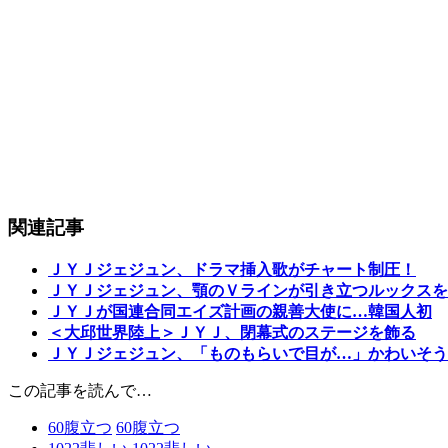
関連記事
ＪＹＪジェジュン、ドラマ挿入歌がチャート制圧！
ＪＹＪジェジュン、顎のＶラインが引き立つルックスを
ＪＹＪが国連合同エイズ計画の親善大使に…韓国人初
＜大邱世界陸上＞ＪＹＪ、閉幕式のステージを飾る
ＪＹＪジェジュン、「ものもらいで目が…」かわいそう
この記事を読んで…
60
腹立つ
60
腹立つ