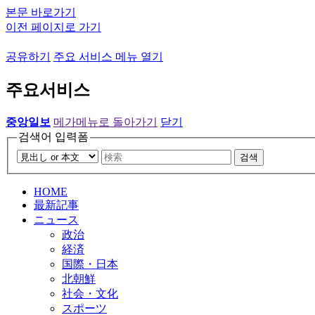
본문 바로가기
이전 페이지로 가기
공유하기
주요 서비스 메뉴 열기
주요서비스
중앙일보
메가메뉴로 돌아가기
닫기
검색어 입력폼
검색
HOME
最新記事
ニュース
政治
経済
国際・日本
北朝鮮
社会・文化
スポーツ