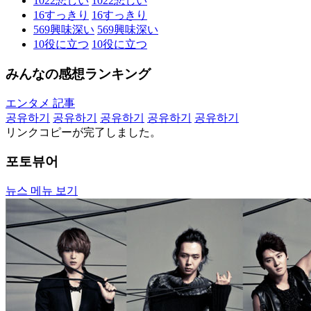
1022
悲しい
1022
悲しい
16
すっきり
16
すっきり
569
興味深い
569
興味深い
10
役に立つ
10
役に立つ
みんなの感想ランキング
エンタメ 記事
공유하기
공유하기
공유하기
공유하기
공유하기
リンクコピーが完了しました。
포토뷰어
뉴스 메뉴 보기