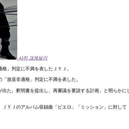
사진 크게보기
適格」判定に不満を表したＪＹＪ。
の「放送非適格」判定に不満を表した。
が出た。釈明書を提出し、再審議を要請する計画」と明らかに
、ＪＹＪのアルバム収録曲「ピエロ」「ミッション」に対して