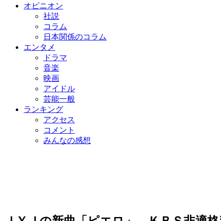
オピニオン
社説
コラム
日本関係のコラム
エンタメ
ドラマ
音楽
映画
アイドル
芸能一般
ランキング
アクセス
コメント
みんなの感想
ＪＹＪの新曲「ピエロ」 ＫＢＳ非適格