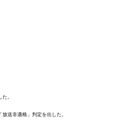
した。
「放送非適格」判定を出した。