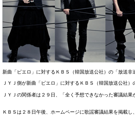
新曲「ピエロ」に対するＫＢＳ（韓国放送公社）の「放送非
ＪＹＪ側が新曲「ピエロ」に対するＫＢＳ（韓国放送公社）
ＪＹＪの関係者は２９日、「全く予想できなかった審議結果
ＫＢＳは２８日午後、ホームページに歌謡審議結果を掲載し