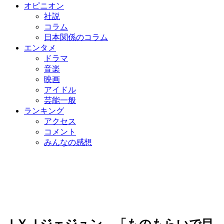
オピニオン
社説
コラム
日本関係のコラム
エンタメ
ドラマ
音楽
映画
アイドル
芸能一般
ランキング
アクセス
コメント
みんなの感想
ＪＹＪジェジュン、「ものもらいで目