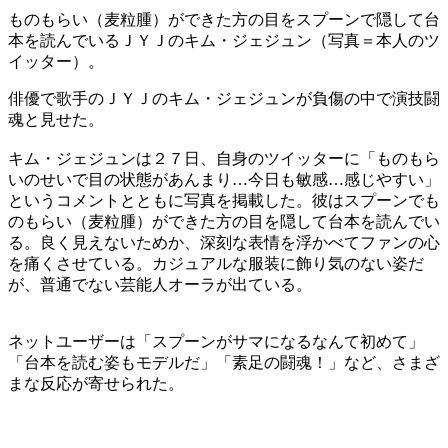
ものもらい（麦粒腫）ができた方の目をスプーンで隠して台
本を読んでいるＪＹＪのキム・ジェジュン（写真＝本人のツ
イッター）。
俳優で歌手のＪＹＪのキム・ジェジュンが負傷の中で演技闘
魂と見せた。
キム・ジェジュンは２７日、自身のツイッターに「ものもら
いのせいで目の状態があんまり…今日も敏感…感じやすい」
というコメントとともに写真を掲載した。彼はスプーンでも
のもらい（麦粒腫）ができた方の目を隠して台本を読んでい
る。良く見えないためか、深刻な表情を浮かべてファンの心
を痛くさせている。カジュアルな服装に飾り気のない姿だ
が、普通でない芸能人オーラが出ている。
ネットユーザーは「スプーンがサマになるなんて初めて」
「台本を読む姿もモデルだ」「素足の闘魂！」など、さまざ
まな反応が寄せられた。