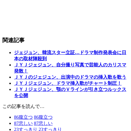
関連記事
ジェジュン、韓流スター立証…ドラマ制作発表会に日
本の取材陣殺到
ＪＹＪジェジュン、自分撮り写真で芸能人のカリスマ
発散！
ＪＹＪのジェジュン、出演中のドラマの挿入歌を歌う
ＪＹＪジェジュン、ドラマ挿入歌がチャート制圧！
ＪＹＪジェジュン、顎のＶラインが引き立つルックス
を公開
この記事を読んで…
86
腹立つ
86
腹立つ
87
悲しい
87
悲しい
23
すっきり
23
すっきり