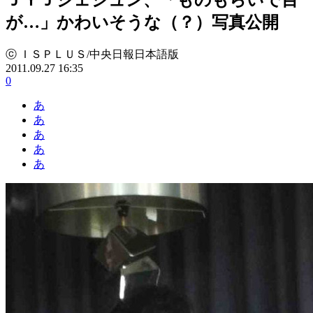
が…」かわいそうな（？）写真公開
ⓒ ＩＳＰＬＵＳ/中央日報日本語版
2011.09.27 16:35
0
あ
あ
あ
あ
あ