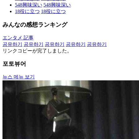
548
興味深い
548
興味深い
18
役に立つ
18
役に立つ
みんなの感想ランキング
エンタメ 記事
공유하기
공유하기
공유하기
공유하기
공유하기
リンクコピーが完了しました。
포토뷰어
뉴스 메뉴 보기