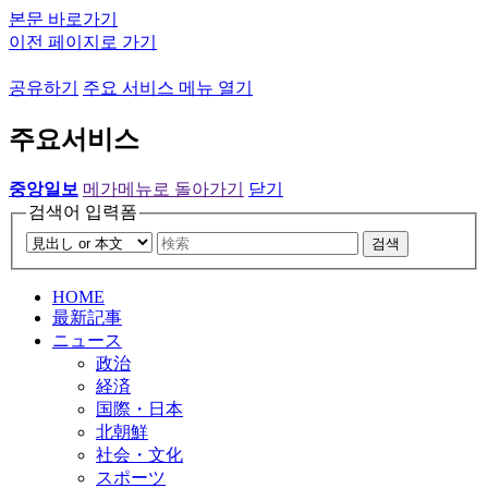
본문 바로가기
이전 페이지로 가기
공유하기
주요 서비스 메뉴 열기
주요서비스
중앙일보
메가메뉴로 돌아가기
닫기
검색어 입력폼
검색
HOME
最新記事
ニュース
政治
経済
国際・日本
北朝鮮
社会・文化
スポーツ