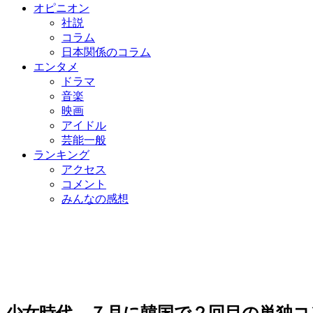
オピニオン
社説
コラム
日本関係のコラム
エンタメ
ドラマ
音楽
映画
アイドル
芸能一般
ランキング
アクセス
コメント
みんなの感想
少女時代、７月に韓国で２回目の単独コ