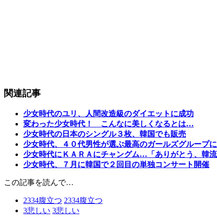
関連記事
少女時代のユリ、人間改造級のダイエットに成功
変わった少女時代！ こんなに美しくなるとは…
少女時代の日本のシングル３枚、韓国でも販売
少女時代、４０代男性が選ぶ最高のガールズグループに
少女時代にＫＡＲＡにチャングム…「ありがとう、韓流
少女時代、７月に韓国で２回目の単独コンサート開催
この記事を読んで…
2334
腹立つ
2334
腹立つ
3
悲しい
3
悲しい