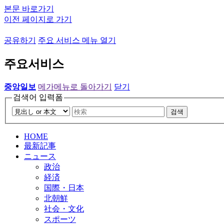
본문 바로가기
이전 페이지로 가기
공유하기
주요 서비스 메뉴 열기
주요서비스
중앙일보
메가메뉴로 돌아가기
닫기
검색어 입력폼
검색
HOME
最新記事
ニュース
政治
経済
国際・日本
北朝鮮
社会・文化
スポーツ