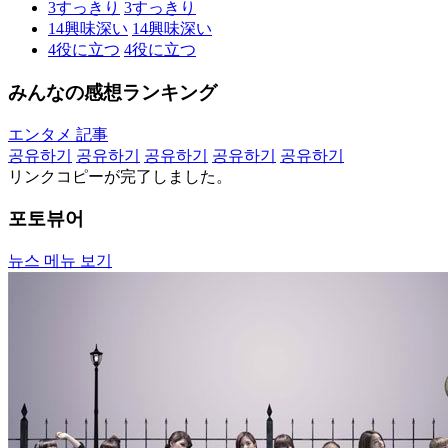
3
すっきり
3
すっきり
14
興味深い
14
興味深い
4
役に立つ
4
役に立つ
みんなの感想ランキング
エンタメ 記事
공유하기
공유하기
공유하기
공유하기
공유하기
リンクコピーが完了しました。
포토뷰어
뉴스 메뉴 보기