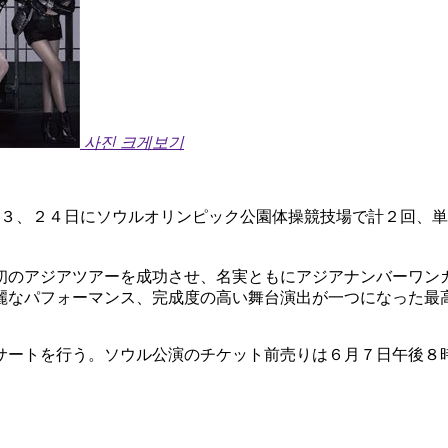
사진 크게보기
２３、２４日にソウルオリンピック公園体操競技場で計２回、
初のアジアツアーを成功させ、名実ともにアジアナンバーワン
麗なパフォーマンス、完成度の高い舞台演出が一つになった最
サートを行う。ソウル公演のチケット前売りは６月７日午後８