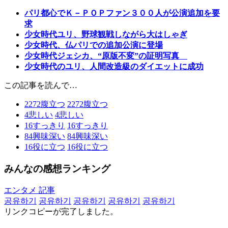
パリ都心でＫ－ＰＯＰファン３００人が公演追加を要
求
少女時代ユリ、野球観戦しながら大はしゃぎ
少女時代、仏パリでの追加公演に登場
少女時代ジェシカ、“原版不変”の証明写真
少女時代のユリ、人間改造級のダイエットに成功
この記事を読んで…
2272
腹立つ
2272
腹立つ
4
悲しい
4
悲しい
16
すっきり
16
すっきり
84
興味深い
84
興味深い
16
役に立つ
16
役に立つ
みんなの感想ランキング
エンタメ 記事
공유하기
공유하기
공유하기
공유하기
공유하기
リンクコピーが完了しました。