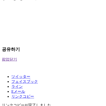
공유하기
팝업닫기
ツイッター
フェイスブック
ライン
Eメール
リンクコピー
リンクコピーが完了しました。