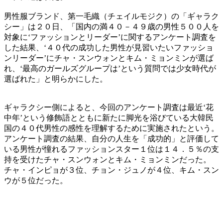
男性服ブランド、第一毛織（チェイルモジク）の「ギャラク
シー」は２０日、「国内の満４０－４９歳の男性５００人を
対象に‘ファッションとリーダー’に関するアンケート調査を
した結果、‘４０代の成功した男性が見習いたいファッショ
ンリーダー’にチャ・スンウォンとキム・ミョンミンが選ば
れ、‘最高のガールズグループは’という質問では少女時代が
選ばれた」と明らかにした。
ギャラクシー側によると、今回のアンケート調査は最近‘花
中年’という修飾語とともに新たに脚光を浴びている大韓民
国の４０代男性の感性を理解するために実施されたという。
アンケート調査の結果、自分の人生を「成功的」と評価して
いる男性が憧れるファッションスター１位は１４．５％の支
持を受けたチャ・スンウォンとキム・ミョンミンだった。
チャ・インピョが３位、チョン・ジュノが４位、キム・スン
ウが５位だった。