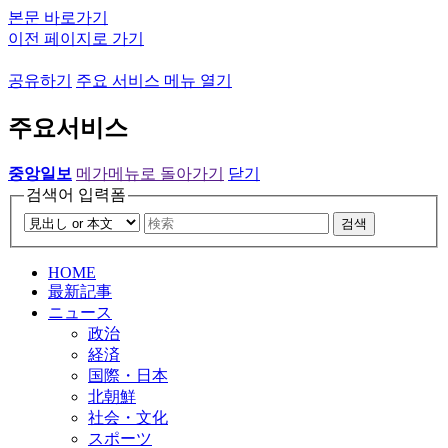
본문 바로가기
이전 페이지로 가기
공유하기
주요 서비스 메뉴 열기
주요서비스
중앙일보
메가메뉴로 돌아가기
닫기
검색어 입력폼
검색
HOME
最新記事
ニュース
政治
経済
国際・日本
北朝鮮
社会・文化
スポーツ