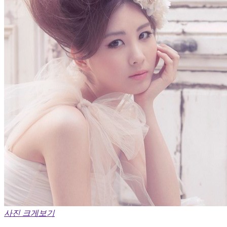
사진 크게보기