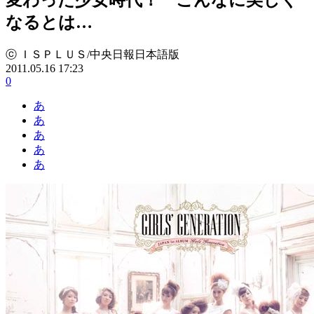
なるとは…
ⓒ ＩＳＰＬＵＳ/中央日報日本語版
2011.05.16 17:23
0
あ
あ
あ
あ
あ