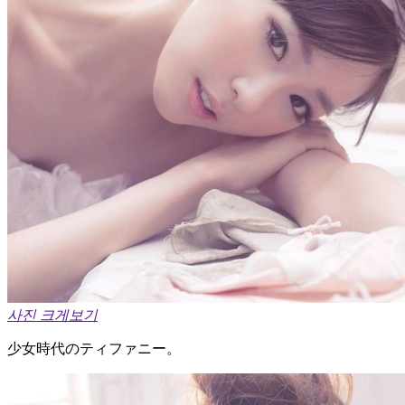
사진 크게보기
少女時代のティファニー。