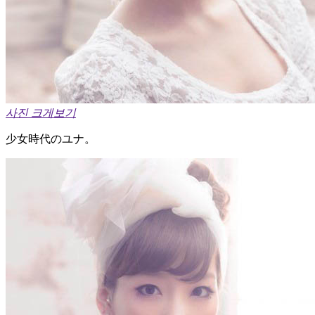
사진 크게보기
少女時代のユナ。