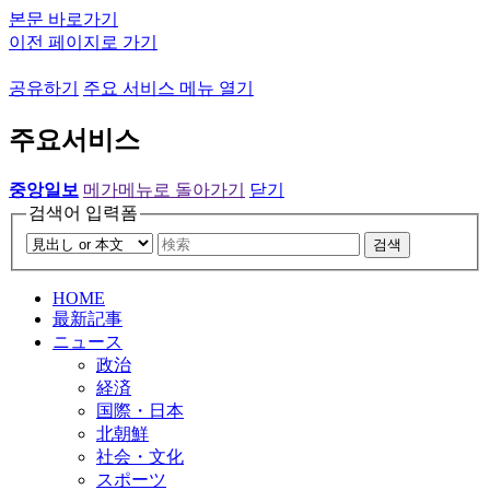
본문 바로가기
이전 페이지로 가기
공유하기
주요 서비스 메뉴 열기
주요서비스
중앙일보
메가메뉴로 돌아가기
닫기
검색어 입력폼
검색
HOME
最新記事
ニュース
政治
経済
国際・日本
北朝鮮
社会・文化
スポーツ