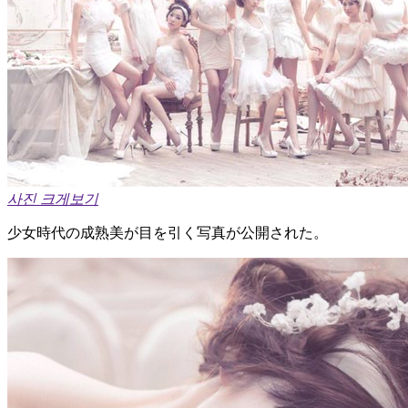
사진 크게보기
少女時代の成熟美が目を引く写真が公開された。