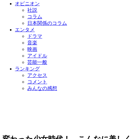
オピニオン
社説
コラム
日本関係のコラム
エンタメ
ドラマ
音楽
映画
アイドル
芸能一般
ランキング
アクセス
コメント
みんなの感想
変わった少女時代！ こんなに美しく