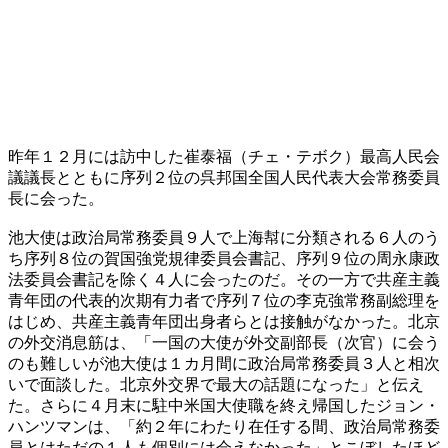
昨年１２月には訪中した崔泰福（チェ・テボク）最高人民会
議議長とともに序列２位の呉邦国全国人民代表大会常務委員
長に会った。
池大使は政治局常務委員９人で上海幇に分類される６人のう
ち序列８位の賀国強党規律委員会書記、序列９位の周永康政
法委員会書記を除く４人に会ったのだ。その一方で共産主義
青年団の代表的次期有力者で序列７位の李克強常務副総理を
はじめ、共産主義青年団出身者らとは接触がなかった。北京
の外交消息筋は、「一国の大使が外交副部長（次官）に会う
のも難しいが池大使は１カ月間に政治局常務委員３人と相次
いで面談した。北京外交界で最大の話題になった」と伝え
た。さらに４月末に駐中米国大使職を終え帰国したジョン・
ハンツマンは、「約２年にわたり在任する間、政治局常務委
員とはただの１人も個別には会えなかった」とこぼしたほど