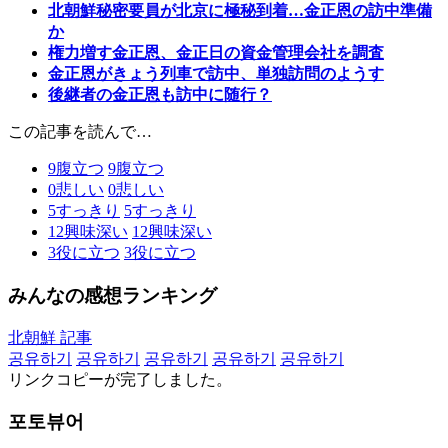
北朝鮮秘密要員が北京に極秘到着…金正恩の訪中準備
か
権力増す金正恩、金正日の資金管理会社を調査
金正恩がきょう列車で訪中、単独訪問のようす
後継者の金正恩も訪中に随行？
この記事を読んで…
9
腹立つ
9
腹立つ
0
悲しい
0
悲しい
5
すっきり
5
すっきり
12
興味深い
12
興味深い
3
役に立つ
3
役に立つ
みんなの感想ランキング
北朝鮮 記事
공유하기
공유하기
공유하기
공유하기
공유하기
リンクコピーが完了しました。
포토뷰어