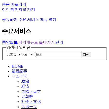
본문 바로가기
이전 페이지로 가기
공유하기
주요 서비스 메뉴 열기
주요서비스
중앙일보
메가메뉴로 돌아가기
닫기
검색어 입력폼
검색
HOME
最新記事
ニュース
政治
経済
国際・日本
北朝鮮
社会・文化
スポーツ