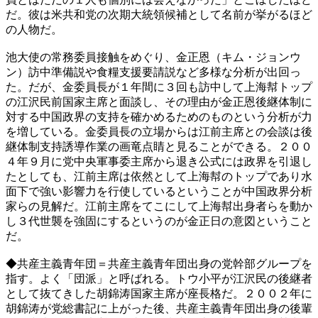
だ。彼は米共和党の次期大統領候補として名前が挙がるほど
の人物だ。
池大使の常務委員接触をめぐり、金正恩（キム・ジョンウ
ン）訪中準備説や食糧支援要請説など多様な分析が出回っ
た。だが、金委員長が１年間に３回も訪中して上海幇トップ
の江沢民前国家主席と面談し、その理由が金正恩後継体制に
対する中国政界の支持を確かめるためのものという分析が力
を増している。金委員長の立場からは江前主席との会談は後
継体制支持誘導作業の画竜点睛と見ることができる。２００
４年９月に党中央軍事委主席から退き公式には政界を引退し
たとしても、江前主席は依然として上海幇のトップであり水
面下で強い影響力を行使しているということが中国政界分析
家らの見解だ。江前主席をてこにして上海幇出身者らを動か
し３代世襲を強固にするというのが金正日の意図ということ
だ。
◆共産主義青年団＝共産主義青年団出身の党幹部グループを
指す。よく「団派」と呼ばれる。トウ小平が江沢民の後継者
として抜てきした胡錦涛国家主席が座長格だ。２００２年に
胡錦涛が党総書記に上がった後、共産主義青年団出身の後輩