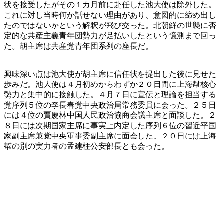
状を接受したがその１カ月前に赴任した池大使は除外した。
これに対し当時何か話せない理由があり、意図的に締め出し
たのではないかという解釈が飛び交った。北朝鮮の世襲に否
定的な共産主義青年団勢力が足払いしたという憶測まで回っ
た。胡主席は共産党青年団系列の座長だ。
興味深い点は池大使が胡主席に信任状を提出した後に見せた
歩みだ。池大使は４月初めからわずか２０日間に上海幇核心
勢力と集中的に接触した。４月７日に宣伝と理論を担当する
党序列５位の李長春党中央政治局常務委員に会った。２５日
には４位の賈慶林中国人民政治協商会議主席と面談した。２
８日には次期国家主席に事実上内定した序列６位の習近平国
家副主席兼党中央軍事委副主席に面会した。２０日には上海
幇の別の実力者の孟建柱公安部長とも会った。