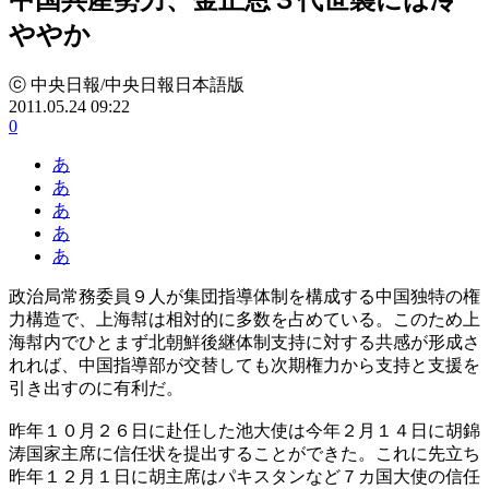
ややか
ⓒ 中央日報/中央日報日本語版
2011.05.24 09:22
0
あ
あ
あ
あ
あ
政治局常務委員９人が集団指導体制を構成する中国独特の権
力構造で、上海幇は相対的に多数を占めている。このため上
海幇内でひとまず北朝鮮後継体制支持に対する共感が形成さ
れれば、中国指導部が交替しても次期権力から支持と支援を
引き出すのに有利だ。
昨年１０月２６日に赴任した池大使は今年２月１４日に胡錦
涛国家主席に信任状を提出することができた。これに先立ち
昨年１２月１日に胡主席はパキスタンなど７カ国大使の信任