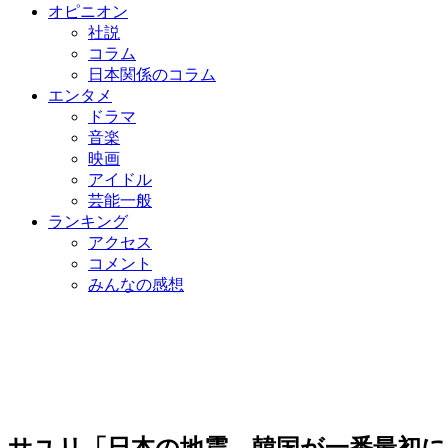
オピニオン
社説
コラム
日本関係のコラム
エンタメ
ドラマ
音楽
映画
アイドル
芸能一般
ランキング
アクセス
コメント
みんなの感想
サユリ「日本の地震、韓国が一番最初に