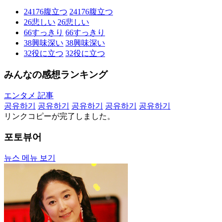
24176
腹立つ
24176
腹立つ
26
悲しい
26
悲しい
66
すっきり
66
すっきり
38
興味深い
38
興味深い
32
役に立つ
32
役に立つ
みんなの感想ランキング
エンタメ 記事
공유하기
공유하기
공유하기
공유하기
공유하기
リンクコピーが完了しました。
포토뷰어
뉴스 메뉴 보기