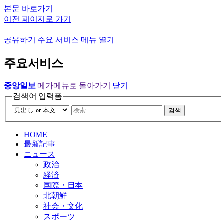
본문 바로가기
이전 페이지로 가기
공유하기
주요 서비스 메뉴 열기
주요서비스
중앙일보
메가메뉴로 돌아가기
닫기
검색어 입력폼
검색
HOME
最新記事
ニュース
政治
経済
国際・日本
北朝鮮
社会・文化
スポーツ