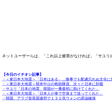
ネットユーザーらは、「これ以上被害がなければ」「サユリ
【今日のイチオシ記事】
・＜東日本大地震＞「日本はある」…惨事でも配慮忘れぬ文化に
・＜東日本大地震＞韓米中ロの救助隊員、次々と日本に到着
・サユリ「日本の地震、韓国が一番最初に助けてくれた」
・＜東日本大地震＞「日本人が車で空港まで送ってくれた」
・韓国、アラブ首長国連邦で１３２兆ウォンの原油確保