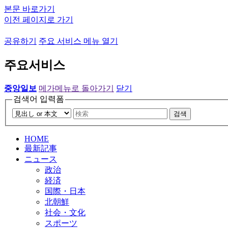
본문 바로가기
이전 페이지로 가기
공유하기
주요 서비스 메뉴 열기
주요서비스
중앙일보
메가메뉴로 돌아가기
닫기
검색어 입력폼
검색
HOME
最新記事
ニュース
政治
経済
国際・日本
北朝鮮
社会・文化
スポーツ