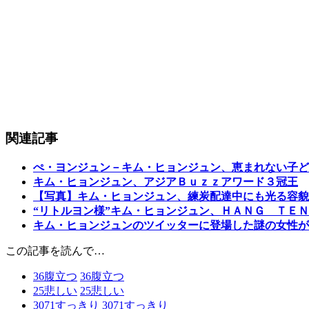
関連記事
ぺ・ヨンジュン－キム・ヒョンジュン、恵まれない子ど
キム・ヒョンジュン、アジアＢｕｚｚアワード３冠王
【写真】キム・ヒョンジュン、練炭配達中にも光る容貌
“リトルヨン様”キム・ヒョンジュン、ＨＡＮＧ ＴＥ
キム・ヒョンジュンのツイッターに登場した謎の女性が
この記事を読んで…
36
腹立つ
36
腹立つ
25
悲しい
25
悲しい
3071
すっきり
3071
すっきり