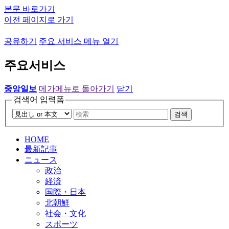
본문 바로가기
이전 페이지로 가기
공유하기
주요 서비스 메뉴 열기
주요서비스
중앙일보
메가메뉴로 돌아가기
닫기
검색어 입력폼
검색
HOME
最新記事
ニュース
政治
経済
国際・日本
北朝鮮
社会・文化
スポーツ