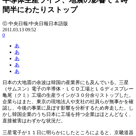
間半にわたりストップ
ⓒ 中央日報/中央日報日本語版
2011.03.13 09:52
0
あ
あ
あ
あ
あ
日本の大地震の余波は韓国の産業界にも及んでいる。三星
（サムスン）電子の半導体・ＬＣＤ工場とＬＧディスプレー
亀尾（クミ）工場の生産ラインが３０分余りストップした。
企業らはまた、東京の現地法人や支社の社員らが無事かを確
認し、今後の事業に及ぼす影響を分析するため奔走した。し
かし韓国企業のうち日本に工場を持つ企業はほとんどなく、
直接被害はわずかな状況だ。
三星電子が１１日に明らかにしたところによると、京畿道器