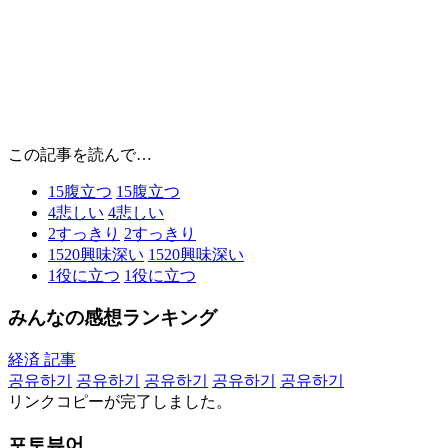
この記事を読んで…
15
腹立つ
15
腹立つ
4
悲しい
4
悲しい
2
すっきり
2
すっきり
1520
興味深い
1520
興味深い
1
役に立つ
1
役に立つ
みんなの感想ランキング
経済 記事
공유하기
공유하기
공유하기
공유하기
공유하기
リンクコピーが完了しました。
포토뷰어