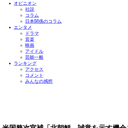
オピニオン
社説
コラム
日本関係のコラム
エンタメ
ドラマ
音楽
映画
アイドル
芸能一般
ランキング
アクセス
コメント
みんなの感想
米国務次官補「北朝鮮、誠意を示す機会