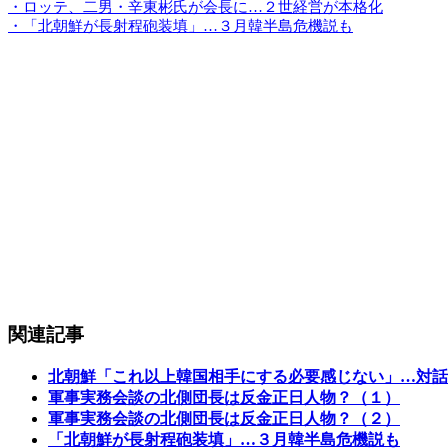
・ロッテ、二男・辛東彬氏が会長に…２世経営が本格化
・「北朝鮮が長射程砲装填」…３月韓半島危機説も
関連記事
北朝鮮「これ以上韓国相手にする必要感じない」…対話
軍事実務会談の北側団長は反金正日人物？（１）
軍事実務会談の北側団長は反金正日人物？（２）
「北朝鮮が長射程砲装填」…３月韓半島危機説も