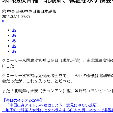
ⓒ 中央日報/中央日報日本語版
2011.02.11 09:35
0
あ
あ
あ
あ
あ
クローリー米国務次官補は９日（現地時間）、南北軍事実務
にした。
クローリー次官補は定例記者会見で、「今回の会談は北朝鮮
会だったが、これを失った」と述べた。
また「北朝鮮は天安（チョンアン）艦、延坪島（ヨンピョン
【今日のイチオシ記事】
・「中国出身アイドルを追放しよう」意見に冷たい反応
・地下鉄で韓国人女性にセクハラをする白人の男、ネットで非難