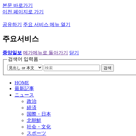
본문 바로가기
이전 페이지로 가기
공유하기
주요 서비스 메뉴 열기
주요서비스
중앙일보
메가메뉴로 돌아가기
닫기
검색어 입력폼
검색
HOME
最新記事
ニュース
政治
経済
国際・日本
北朝鮮
社会・文化
スポーツ