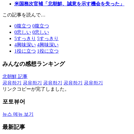
米国務次官補「北朝鮮、誠意を示す機会を失った」
この記事を読んで…
0
腹立つ
0
腹立つ
0
悲しい
0
悲しい
5
すっきり
5
すっきり
4
興味深い
4
興味深い
1
役に立つ
1
役に立つ
みんなの感想ランキング
北朝鮮 記事
공유하기
공유하기
공유하기
공유하기
공유하기
リンクコピーが完了しました。
포토뷰어
뉴스 메뉴 보기
最新記事