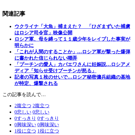
関連記事
ウクライナ「大魚」捕まえた？ 「ひざまずいた捕虜
はロシア司令官」映像公開
ロシア軍、母を縛って１１歳少年をレイプした事実が
明らかに
「これが人間のすることか」…ロシア軍が撃った爆弾
に書かれた信じられない嘲弄
「プーチンの愛人」カバエワさんに妊娠説…ロシアメ
ディア「知らせ受けプーチンが怒る」
記者の写真１枚のせいで…ロシア秘密傭兵組織の基地
が特定、爆撃される
この記事を読んで…
2
腹立つ
2
腹立つ
0
悲しい
0
悲しい
0
すっきり
0
すっきり
0
興味深い
0
興味深い
1
役に立つ
1
役に立つ