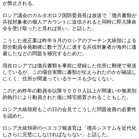
が禁止される。
ロシア議会のカルタポロフ国防委員長は放送で「徴兵書類が
兵役対象者の個人アカウントに送信されると同時に即入隊命
令を受け取ったと見れば良い」と話した。
こうした改正案は昨年９月のロシアのプーチン大統領による
部分動員令発動後に数十万人に達する兵役対象者が海外に逃
避したなどの問題を補完するためだ。
現在ロシアでは徴兵書類を事前に登録した住所に郵便で発送
しているが、この場合実際に書類が伝えられたのかが確認し
にくく、住所が間違っているケースも少なくない。
このため昨年の動員令以降９０００人以上が間違いや無差別
的執行により動員された後に帰宅措置されることもした。
ロシア大統領府もこの日の会見でこうした問題改善の必要性
を認めた。
ロシア大統領府のペスコフ報道官は「徴兵システムを近代化
しさらに完璧にしなければならない」と話した。