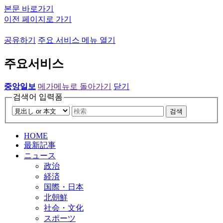
본문 바로가기
이전 페이지로 가기
공유하기
주요 서비스 메뉴 열기
주요서비스
중앙일보
메가메뉴로 돌아가기
닫기
검색어 입력폼
검색
HOME
最新記事
ニュース
政治
経済
国際・日本
北朝鮮
社会・文化
スポーツ