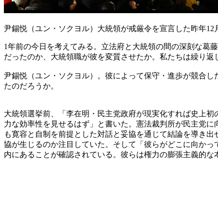
尹錫悦（ユン・ソクヨル）大統領が戒厳令を宣言した昨年12
1年前の今日を考えてみる。立法府と大統領の間の深刻な葛
だったのか、大統領職が彼を変質させたか。私たちは繰り返
尹錫悦（ユン・ソクヨル）。彼によって保守・進歩が競合し
たのだろうか。
大統領選挙前、「李在明・民主党政府が現実化すれば史上初
力な効率性を見せるはず」と書いた。憲法裁判所が民主党に
も寛容と自制を前提とした対話と妥協を通じて結論を導き出
協が生じるのか注目していた。そして「彼らがどこに向かっ
内にあることが確認されている。彼らは権力の膨張主義的な