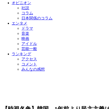
オピニオン
社説
コラム
日本関係のコラム
エンタメ
ドラマ
音楽
映画
アイドル
芸能一般
ランキング
アクセス
コメント
みんなの感想
【時視各角】韓国、1年前より民主主義