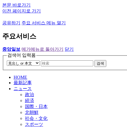
본문 바로가기
이전 페이지로 가기
공유하기
주요 서비스 메뉴 열기
주요서비스
중앙일보
메가메뉴로 돌아가기
닫기
검색어 입력폼
검색
HOME
最新記事
ニュース
政治
経済
国際・日本
北朝鮮
社会・文化
スポーツ