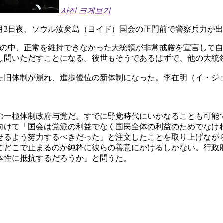
사진 크게보기
月3日夜、ソウル汝矣島（ヨイド）国会の正門前で警察兵力が出
藤の中、正常を維持できなかった大統領が非常戒厳を宣言して
し問いただすことになる。後世もそうであるはずで、他の大統
た旧体制が崩れ、進歩優位の新体制になった。李在明（イ・ジ
の一極体制政府与党だ。すでに野党時代にいかなることも可能
向けて「国会は党派の利益でなく国民全体の利益のためでなけ
せるよう努力するべきだった」と注文したことを取り上げなが
てどこで止まるのか純粋に彼らの善意にかけるしかない。行政
本性に抵抗するだろうか」と問うた。