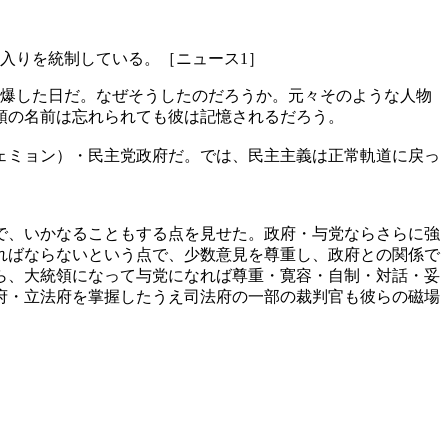
入りを統制している。［ニュース1］
自爆した日だ。なぜそうしたのだろうか。元々そのような人物
領の名前は忘れられても彼は記憶されるだろう。
ェミョン）・民主党政府だ。では、民主主義は正常軌道に戻っ
で、いかなることもする点を見せた。政府・与党ならさらに強
ればならないという点で、少数意見を尊重し、政府との関係で
ら、大統領になって与党になれば尊重・寛容・自制・対話・妥
府・立法府を掌握したうえ司法府の一部の裁判官も彼らの磁場