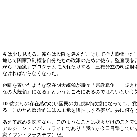
今は少し見える。彼らは投降を選んだ。そして権力膨張中だ
通じて国家刑罰権を自分たちの政派のために使う。監査院を
がら「治癒」プログラムに入れたりする。三権分立の司法府
なければならなくなった。
距離を置いたような李在明大統領が時々「宗教戦争」「隠さ
なの大統領』になる」というところにあるのではないという
100席余りの存在感のない国民の力は群小政党になっても、
る。このため政治的には民主党を後押しする姿だ。共に何を
あえて慰めを探すなら、このようなことは我々だけのことで
アルジュン・アパデュライ）であり「我々が今日目撃してい
家イワン・クラステフ）だ。