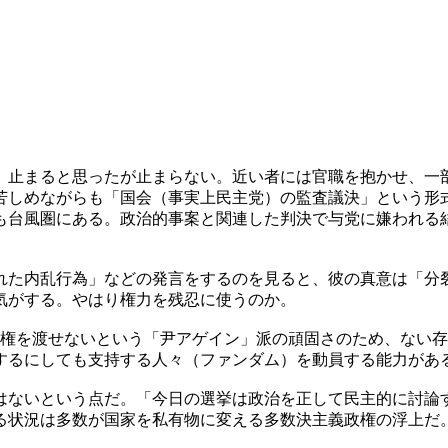
。止まると思ったが止まらない。近い者には官職を抱かせ、一
苦しめながらも「国会（事実上民主党）の監査議決」という形
も台風圏にある。政治的事案と関連した判決で与党に嫌われる
れた内乱行為」などの発言をするのを見ると、彼の真意は「分
気がする。やはり権力を残忍に使うのか。
党権を渡せないという「尹アゲイン」派の頑固さのため、ない
するにしても支持する人々（ファンダム）を動員する能力があ
はないという点だ。「今日の選挙は政治を正して民主的に討論
る状況は多数が国家を私有物に変える多数決主義政権の浮上だ