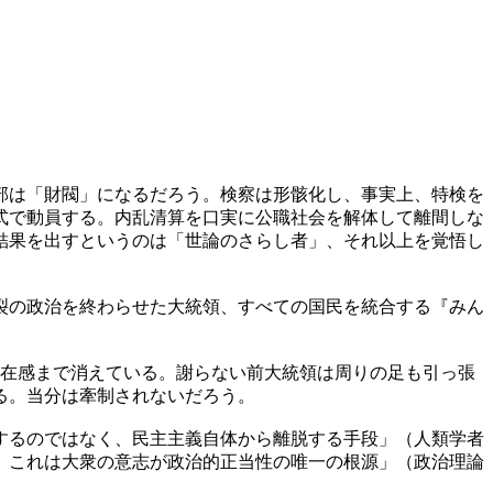
部は「財閥」になるだろう。検察は形骸化し、事実上、特検を
式で動員する。内乱清算を口実に公職社会を解体して離間しな
結果を出すというのは「世論のさらし者」、それ以上を覚悟し
裂の政治を終わらせた大統領、すべての国民を統合する『みん
存在感まで消えている。謝らない前大統領は周りの足も引っ張
る。当分は牽制されないだろう。
するのではなく、民主主義自体から離脱する手段」（人類学者
。これは大衆の意志が政治的正当性の唯一の根源」（政治理論