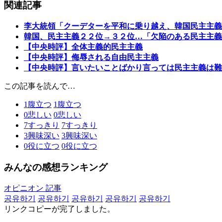
関連記事
李大統領「クーデターを平和に乗り越え、韓国民主主義
韓国、民主主義２２位→３２位…「欠陥のある民主主義
【中央時評】全体主義的民主主義
【中央時評】侮辱される自由民主主義
【中央時評】言いたいことばかり言っては民主主義は難
この記事を読んで…
1
腹立つ
1
腹立つ
0
悲しい
0
悲しい
7
すっきり
7
すっきり
3
興味深い
3
興味深い
0
役に立つ
0
役に立つ
みんなの感想ランキング
オピニオン 記事
공유하기
공유하기
공유하기
공유하기
공유하기
リンクコピーが完了しました。