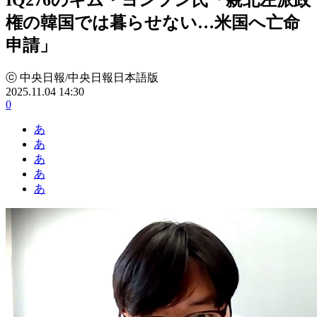
権の韓国では暮らせない…米国へ亡命
申請」
ⓒ 中央日報/中央日報日本語版
2025.11.04 14:30
0
あ
あ
あ
あ
あ