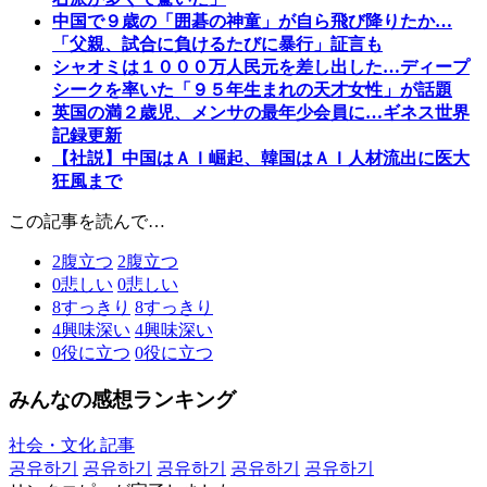
中国で９歳の「囲碁の神童」が自ら飛び降りたか…
「父親、試合に負けるたびに暴行」証言も
シャオミは１０００万人民元を差し出した…ディープ
シークを率いた「９５年生まれの天才女性」が話題
英国の満２歳児、メンサの最年少会員に…ギネス世界
記録更新
【社説】中国はＡＩ崛起、韓国はＡＩ人材流出に医大
狂風まで
この記事を読んで…
2
腹立つ
2
腹立つ
0
悲しい
0
悲しい
8
すっきり
8
すっきり
4
興味深い
4
興味深い
0
役に立つ
0
役に立つ
みんなの感想ランキング
社会・文化 記事
공유하기
공유하기
공유하기
공유하기
공유하기