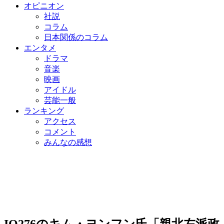
オピニオン
社説
コラム
日本関係のコラム
エンタメ
ドラマ
音楽
映画
アイドル
芸能一般
ランキング
アクセス
コメント
みんなの感想
IQ276のキム・ヨンフン氏「親北左派政