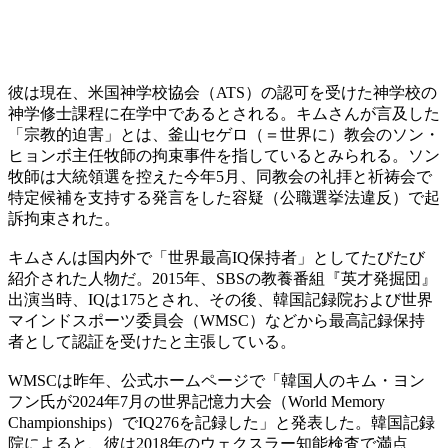
彼は現在、米国神学校協会（ATS）の認可を受けた神学校の
神学修士課程に在学中であるとされる。キムさんが言及した
「宗教的迫害」とは、釜山セゲロ（＝世界に）教会のソン・
ヒョンボ主任牧師の拘束事件を指しているとみられる。ソン
牧師は大統領選を控えた今年5月、同教会の礼拝と祈祷会で
特定候補を支持する発言をした容疑（公職選挙法違反）で起
訴拘束された。
キムさんは国内外で「世界最高IQ保持者」としてたびたび
紹介された人物だ。2015年、SBSの教養番組『英才発掘団』
出演当時、IQは175とされ、その後、韓国記録院および世界
マインドスポーツ委員会（WMSC）などから最高記録保持
者として認証を受けたと主張している。
WMSCは昨年、公式ホームページで「韓国人のキム・ヨン
フン氏が2024年7月の世界記憶力大会（World Memory
Championships）でIQ276を記録した」と発表した。韓国記録
院によると、彼は2018年のウェクスラー知能検査で満点