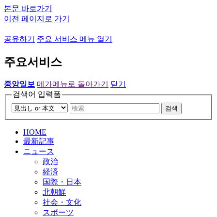
본문 바로가기
이전 페이지로 가기
공유하기
주요 서비스 메뉴 열기
주요서비스
중앙일보
메가메뉴로 돌아가기
닫기
검색어 입력폼
검색
HOME
最新記事
ニュース
政治
経済
国際・日本
北朝鮮
社会・文化
スポーツ