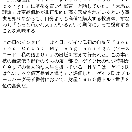
ｅｏｒｙ）』に基盤を置いた戯言」と話していた。「大馬鹿
理論」は商品価格が非正常的に高く形成されているという事
実を知りながらも、自分よりも高値で購入する投資家、すな
わち「もっと愚かな人」がいるという期待によって投資する
ことを意味する。
この日のインタビューは４日、ゲイツ氏初の自叙伝『Ｓｏｕ
ｒｃｅ Ｃｏｄｅ： Ｍｙ Ｂｅｇｉｎｎｉｎｇｓ（ソース
コード：私の始まり）』の出版を控えて行われた。この本は
彼の自叙伝３部作のうちの第１部で、ゲイツ氏の幼少時期か
ら今までの個人的な人生を扱っている。ＮＹＴは「ゲイツ氏
は他のテック億万長者と違う」と評価した。ゲイツ氏はブル
ームバーグ長者番付において、財産１６５０億ドル・世界８
位の富豪だ。