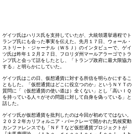
ゲイツ氏はハリス氏を支持していたが、大統領選挙過程でト
ランプ氏にも会った事実を伝えた。先月１７日、ウォール・
ストリート・ジャーナル（ＷＳＪ）のインタビューで、ゲイ
ツ氏は昨年１２月２７日、フロリダ州マールアラーゴでトラ
ンプ氏と会って話をしたとし、「トランプ政府に最大限協力
する」と明らかにしていた。
ゲイツ氏はこの日、仮想通貨に対する所信を明らかにするこ
ともした。「仮想通貨はどこに役立つのか」というＮＹＴの
質問に「（仮想通貨の使い道は）全くない」とし「高いＩＱ
を持っている人々がその問題に対して自身を偽っている」と
話した。
ゲイツ氏が仮想通貨を批判したのは今回が初めてではない。
２０２２年カリフォルニア・バークレーで開かれた気候変動
カンファレンスでも「ＮＦＴなど仮想通貨プロジェクトが
『大馬鹿理論 （ｔｈｅ ｇｒｅａｔｅｒ－ｆｏｏｌ ｔｈ