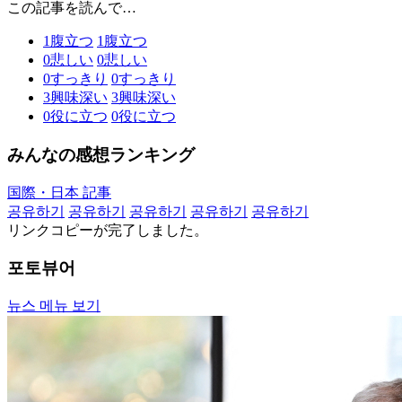
この記事を読んで…
1
腹立つ
1
腹立つ
0
悲しい
0
悲しい
0
すっきり
0
すっきり
3
興味深い
3
興味深い
0
役に立つ
0
役に立つ
みんなの感想ランキング
国際・日本 記事
공유하기
공유하기
공유하기
공유하기
공유하기
リンクコピーが完了しました。
포토뷰어
뉴스 메뉴 보기