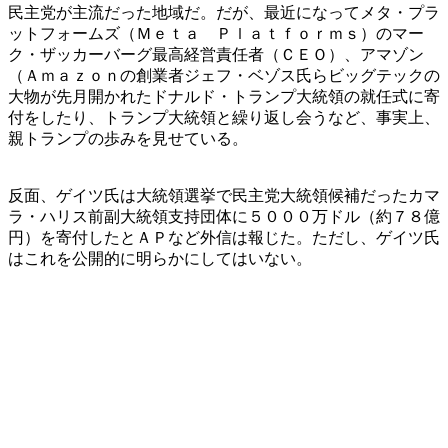
民主党が主流だった地域だ。だが、最近になってメタ・プラ
ットフォームズ（Ｍｅｔａ Ｐｌａｔｆｏｒｍｓ）のマー
ク・ザッカーバーグ最高経営責任者（ＣＥＯ）、アマゾン
（Ａｍａｚｏｎの創業者ジェフ・ベゾス氏らビッグテックの
大物が先月開かれたドナルド・トランプ大統領の就任式に寄
付をしたり、トランプ大統領と繰り返し会うなど、事実上、
親トランプの歩みを見せている。
反面、ゲイツ氏は大統領選挙で民主党大統領候補だったカマ
ラ・ハリス前副大統領支持団体に５０００万ドル（約７８億
円）を寄付したとＡＰなど外信は報じた。ただし、ゲイツ氏
はこれを公開的に明らかにしてはいない。