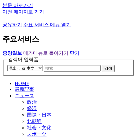
본문 바로가기
이전 페이지로 가기
공유하기
주요 서비스 메뉴 열기
주요서비스
중앙일보
메가메뉴로 돌아가기
닫기
검색어 입력폼
검색
HOME
最新記事
ニュース
政治
経済
国際・日本
北朝鮮
社会・文化
スポーツ