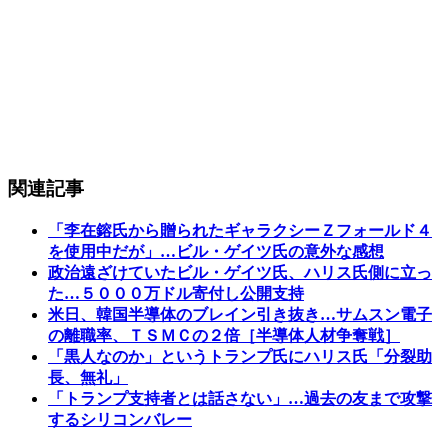
関連記事
「李在鎔氏から贈られたギャラクシーＺフォールド４
を使用中だが」…ビル・ゲイツ氏の意外な感想
政治遠ざけていたビル・ゲイツ氏、ハリス氏側に立っ
た…５０００万ドル寄付し公開支持
米日、韓国半導体のブレイン引き抜き…サムスン電子
の離職率、ＴＳＭＣの２倍［半導体人材争奪戦］
「黒人なのか」というトランプ氏にハリス氏「分裂助
長、無礼」
「トランプ支持者とは話さない」…過去の友まで攻撃
するシリコンバレー