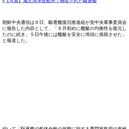
#【写真】咸北清津造船所で捕捉された駆逐艦
朝鮮中央通信は６日、駆逐艦復旧推進組が党中央軍事委員会
に報告した内容として、「６月初めに艦艇の均衡性を復元し
たのに続き、５日午後には艦艇を安全に埠頭に係留させた」
と報道した。
続いて「駆逐艦の船体全般の状態に対する専門家集団の再検