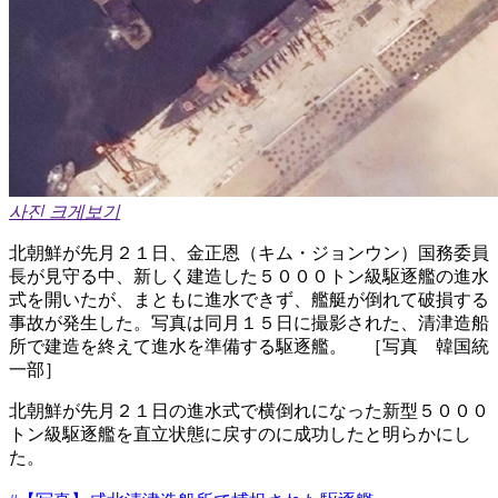
사진 크게보기
北朝鮮が先月２１日、金正恩（キム・ジョンウン）国務委員
長が見守る中、新しく建造した５０００トン級駆逐艦の進水
式を開いたが、まともに進水できず、艦艇が倒れて破損する
事故が発生した。写真は同月１５日に撮影された、清津造船
所で建造を終えて進水を準備する駆逐艦。 ［写真 韓国統
一部］
北朝鮮が先月２１日の進水式で横倒れになった新型５０００
トン級駆逐艦を直立状態に戻すのに成功したと明らかにし
た。