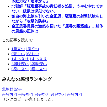
体動力なく進水から」
北朝鮮「駆逐艦事故の責任者を処罰、うやむやにでき
ない…破損は深刻でない」
独自の海上線を引いた金正恩、駆逐艦の射撃試験をし
ながら「攻撃的防御」
金正恩委員長の激怒を招いた「屈辱の駆逐艦」…船体
の風船の正体は
この記事を読んで…
1
腹立つ
1
腹立つ
0
悲しい
0
悲しい
1
すっきり
1
すっきり
3
興味深い
3
興味深い
0
役に立つ
0
役に立つ
みんなの感想ランキング
北朝鮮 記事
공유하기
공유하기
공유하기
공유하기
공유하기
リンクコピーが完了しました。