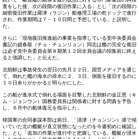
査をした後、次の段階の復旧作業に入る」とし「次の段階の
細密復旧作業は羅津（ラジン）船修理工場の乾ドックで進行
され、作業期間は７－１０日間と予想している」と説明し
た。
さらに「現地復旧推進組の事業を指導している党中央委員会
書記の趙春龍（チョ・チュンリョン）同志は艦の完全な復旧
は必ず党中央委員会第８期第１２回全員会議の招集前に終え
ると強調した」と伝えた。
北朝鮮は事故発生の翌日の先月２２日、国営メディアを通じ
て、倒れた艦の海水の排水に２、３日、側面を復旧するのに
１０日余りがかかると明らかにした。
この船が進水式で倒れる場面を目撃した北朝鮮の金正恩（キ
ム・ジョンウン）国務委員長は関係者に対する問責を予告
し、６月中の船体復元を指示した。
韓国軍の合同参謀本部は前日、「清津（チョンジン）港で傾
いていた北の艦艇が直立状態になったのを今週初めに確認し
た」とし「追加の作業が進行中と把握している。艦艇が浸水