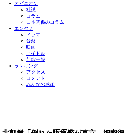
オピニオン
社説
コラム
日本関係のコラム
エンタメ
ドラマ
音楽
映画
アイドル
芸能一般
ランキング
アクセス
コメント
みんなの感想
北朝鮮「倒れた駆逐艦が直立…細密復