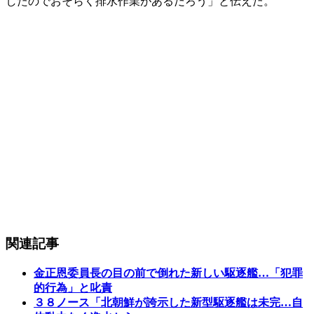
したのでおそらく排水作業があるだろう」と伝えた。
関連記事
金正恩委員長の目の前で倒れた新しい駆逐艦…「犯罪
的行為」と叱責
３８ノース「北朝鮮が誇示した新型駆逐艦は未完…自