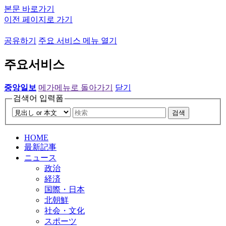
본문 바로가기
이전 페이지로 가기
공유하기
주요 서비스 메뉴 열기
주요서비스
중앙일보
메가메뉴로 돌아가기
닫기
검색어 입력폼
검색
HOME
最新記事
ニュース
政治
経済
国際・日本
北朝鮮
社会・文化
スポーツ