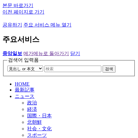
본문 바로가기
이전 페이지로 가기
공유하기
주요 서비스 메뉴 열기
주요서비스
중앙일보
메가메뉴로 돌아가기
닫기
검색어 입력폼
검색
HOME
最新記事
ニュース
政治
経済
国際・日本
北朝鮮
社会・文化
スポーツ