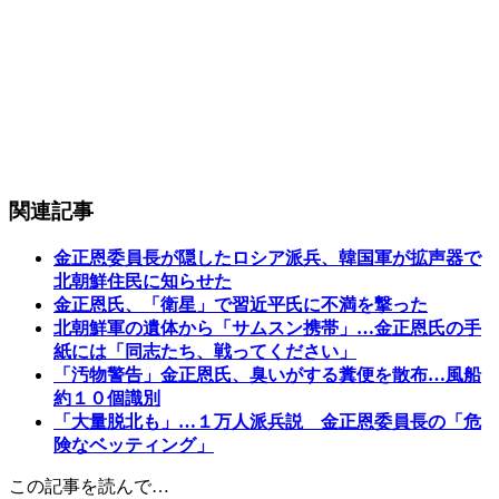
関連記事
金正恩委員長が隠したロシア派兵、韓国軍が拡声器で
北朝鮮住民に知らせた
金正恩氏、「衛星」で習近平氏に不満を撃った
北朝鮮軍の遺体から「サムスン携帯」…金正恩氏の手
紙には「同志たち、戦ってください」
「汚物警告」金正恩氏、臭いがする糞便を散布…風船
約１０個識別
「大量脱北も」…１万人派兵説 金正恩委員長の「危
険なベッティング」
この記事を読んで…