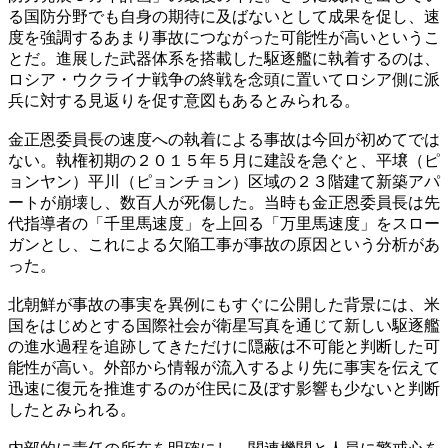
る国防分野でも自身の期待に及ばないとして成果を促し、速
度を強調するあまり事故につながった可能性が高いというこ
とだ。進展した武器体系を搭載した駆逐艦に執着するのは、
ロシア・ウクライナ戦争の終戦を念頭に置いてロシア側に派
兵に対する見返りを促す意図もあるとみられる。
金正恩委員長の速度への執着による事故は今回が初めてでは
ない。執権初期の２０１５年５月に建設を急ぐと、平壌（ピ
ョンヤン）平川（ピョンチョン）区域の２３階建て新築アパ
ートが崩壊し、数百人が死傷した。当時も金正恩委員長は先
代指導者の「千里馬速度」を上回る「万里馬速度」をスロー
ガンとし、これによる欠陥工事が事故の原因という分析があ
った。
北朝鮮が事故の事実を異例にもすぐに公開した背景には、米
国をはじめとする国際社会が衛星写真を通じて新しい駆逐艦
の進水過程を追跡してきただけに隠蔽は不可能と判断した可
能性が高い。外部から情報が流入するより先に事実を伝えて
迅速に復元を推進するのが住民に及ぼす影響も少ないと判断
したとみられる。