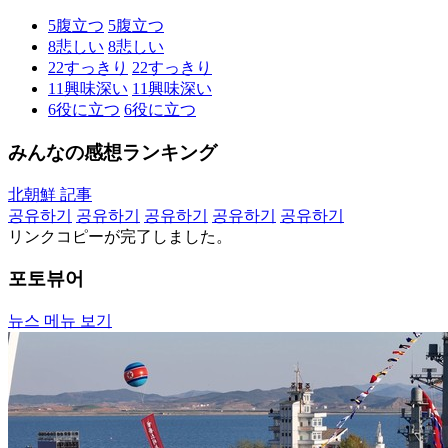
5
腹立つ
5
腹立つ
8
悲しい
8
悲しい
22
すっきり
22
すっきり
11
興味深い
11
興味深い
6
役に立つ
6
役に立つ
みんなの感想ランキング
北朝鮮 記事
공유하기
공유하기
공유하기
공유하기
공유하기
リンクコピーが完了しました。
포토뷰어
뉴스 메뉴 보기