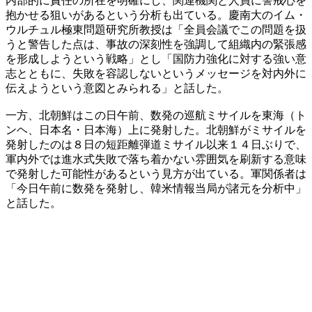
内部的に責任の所在を明確にし、関連機関と人員に警戒心を
抱かせる狙いがあるという分析も出ている。慶南大のイム・
ウルチュル極東問題研究所教授は「全員会議でこの問題を扱
うと警告した点は、事故の深刻性を強調して組織内の緊張感
を形成しようという戦略」とし「国防力強化に対する強い意
志とともに、失敗を容認しないというメッセージを対内外に
伝えようという意図とみられる」と話した。
一方、北朝鮮はこの日午前、数発の巡航ミサイルを東海（ト
ンヘ、日本名・日本海）上に発射した。北朝鮮がミサイルを
発射したのは８日の短距離弾道ミサイル以来１４日ぶりで、
軍内外では進水式失敗で落ち着かない雰囲気を刷新する意味
で発射した可能性があるという見方が出ている。軍関係者は
「今日午前に数発を発射し、韓米情報当局が諸元を分析中」
と話した。