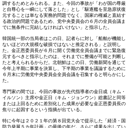
調するためとみられる。また、今回の事故が「わが国の尊厳
と自尊心を一瞬にして落とした」とし「駆逐艦を至急原状復
元することは単なる実務的問題でなく、国家の権威と直結す
る政治的問題であるため、党中央委員会の６月の全員会議ま
でに無条件に完結しなければいけない」と指示した。
韓国統一部の当局者はこの日、記者らに対し「船舶が機能し
ないほどの大規模な破損ではないと推定される」と説明し
た。金正恩委員長が６月に開く労働党全員会議までに緊急復
元するべきと指示したのは、それまでに整備が可能と判断し
たと考えられるからだ。北朝鮮はこの日、労働新聞を通じて
今年上半期に事業を決算し、下半期の事業を議論するために
６月末に労働党中央委員会全員会議を召集すると明らかにし
た。
専門家の間では、今回の事故が先代指導者の金日成（キム・
イルソン）主席や金正日（キム・ジョンウン）総書記と同等
または上回るために差別化した成果が必要な金正恩委員長の
焦りに起因するという指摘が出ている。
特に今年は２０２１年の第８回党大会で提示した「経済・国
防力発展５カ年計画」の最後の年だ。さらに成果を出してい