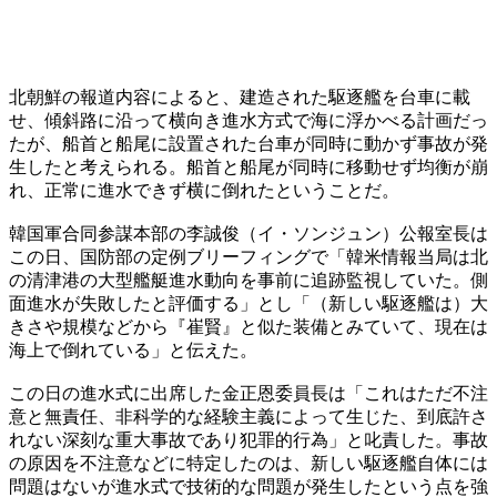
北朝鮮の報道内容によると、建造された駆逐艦を台車に載
せ、傾斜路に沿って横向き進水方式で海に浮かべる計画だっ
たが、船首と船尾に設置された台車が同時に動かず事故が発
生したと考えられる。船首と船尾が同時に移動せず均衡が崩
れ、正常に進水できず横に倒れたということだ。
韓国軍合同参謀本部の李誠俊（イ・ソンジュン）公報室長は
この日、国防部の定例ブリーフィングで「韓米情報当局は北
の清津港の大型艦艇進水動向を事前に追跡監視していた。側
面進水が失敗したと評価する」とし「（新しい駆逐艦は）大
きさや規模などから『崔賢』と似た装備とみていて、現在は
海上で倒れている」と伝えた。
この日の進水式に出席した金正恩委員長は「これはただ不注
意と無責任、非科学的な経験主義によって生じた、到底許さ
れない深刻な重大事故であり犯罪的行為」と叱責した。事故
の原因を不注意などに特定したのは、新しい駆逐艦自体には
問題はないが進水式で技術的な問題が発生したという点を強