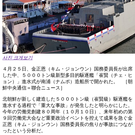
사진 크게보기
４月２５日、金正恩（キム・ジョンウン）国務委員長が出席
した中、５０００トン級新型多目的駆逐艦「崔賢（チェ・ヒ
ョン）」進水式が南浦（ナムポ）造船所で開かれた。 ［朝
鮮中央通信＝聯合ニュース］
北朝鮮が新しく建造した５０００トン級（崔賢級）駆逐艦を
進水する過程で「重大な事故」が発生したと明らかにした。
今年の労働党創建８０周年（１０月１０日）、来年初めの第
９回労働党大会など重要政治イベントを控えて成果を急ぐ金
正恩（キム・ジョンウン）国務委員長の焦りが事故につなが
ったという分析だ。