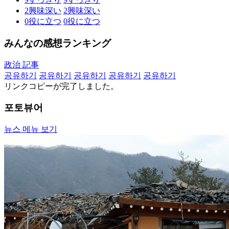
2
興味深い
2
興味深い
0
役に立つ
0
役に立つ
みんなの感想ランキング
政治 記事
공유하기
공유하기
공유하기
공유하기
공유하기
リンクコピーが完了しました。
포토뷰어
뉴스 메뉴 보기