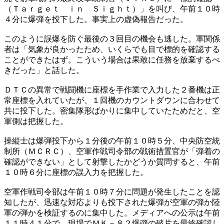
（Ｔａｒｇｅｔ ｉｎ Ｓｉｇｈｔ）」を叫び、午前１０時
４分に爆弾を投下した。事実上の虚偽報告だった。
このように誤爆を防ぐ最後の３回目の機会も逃した。軍関係
者は「気象が良かったため、いくらでも目で標的を確認する
ことができたはず。こういう場合は果敢に任務を放棄するべ
きだった」と話した。
ＤＴＣの異常で戦闘機に座標を手作業で入力した２番機は正
常座標を入れていたが、１回機のカウントダウンに合わせて
共に投下した。密集隊形ばかりに集中していたためだと、空
軍側は把握した。
操縦士は爆弾投下から１分後の午前１０時５分、中央防空統
制所（ＭＣＲＣ）、空軍作戦司令部の戦術措置官が「弾着の
確認ができない」として射撃したかどうか質問すると、午前
１０時６分に座標の誤入力を把握した。
空軍作戦司令部は午前１０時７分に問題が発生したことを認
知したが、迅速な対応よりも投下された爆弾が空軍の弾か陸
軍の弾かを検証するのに集中した。メディアへの公示は午前
１１時４１分で、現場でＭＫ－８２爆弾の破片を最終確認し