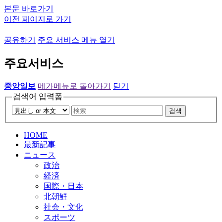
본문 바로가기
이전 페이지로 가기
공유하기
주요 서비스 메뉴 열기
주요서비스
중앙일보
메가메뉴로 돌아가기
닫기
검색어 입력폼
검색
HOME
最新記事
ニュース
政治
経済
国際・日本
北朝鮮
社会・文化
スポーツ