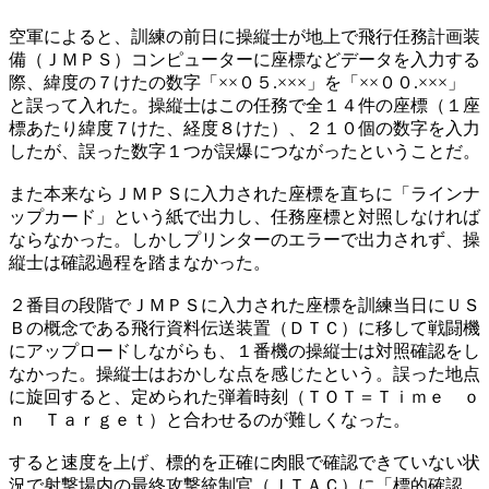
空軍によると、訓練の前日に操縦士が地上で飛行任務計画装
備（ＪＭＰＳ）コンピューターに座標などデータを入力する
際、緯度の７けたの数字「××０５.×××」を「××００.×××」
と誤って入れた。操縦士はこの任務で全１４件の座標（１座
標あたり緯度７けた、経度８けた）、２１０個の数字を入力
したが、誤った数字１つが誤爆につながったということだ。
また本来ならＪＭＰＳに入力された座標を直ちに「ラインナ
ップカード」という紙で出力し、任務座標と対照しなければ
ならなかった。しかしプリンターのエラーで出力されず、操
縦士は確認過程を踏まなかった。
２番目の段階でＪＭＰＳに入力された座標を訓練当日にＵＳ
Ｂの概念である飛行資料伝送装置（ＤＴＣ）に移して戦闘機
にアップロードしながらも、１番機の操縦士は対照確認をし
なかった。操縦士はおかしな点を感じたという。誤った地点
に旋回すると、定められた弾着時刻（ＴＯＴ＝Ｔｉｍｅ ｏ
ｎ Ｔａｒｇｅｔ）と合わせるのが難しくなった。
すると速度を上げ、標的を正確に肉眼で確認できていない状
況で射撃場内の最終攻撃統制官（ＪＴＡＣ）に「標的確認