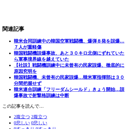
関連記事
韓米合同訓練中の韓国空軍戦闘機、爆弾８発を誤爆…
７人が重軽傷
韓国戦闘機誤爆事故、あと３０キロ北側にずれていた
ら軍事境界線を越えていた
【社説】戦闘機訓練中に未曾有の民家誤爆、徹底的に
原因究明を
韓国戦闘機、未曾有の民家誤爆…韓米軍指揮部は３０
分間把握せず
韓米連合訓練「フリーダムシールド」きょう開始…誤
爆事故で射撃格訓練は中断
この記事を読んで…
2
腹立つ
2
腹立つ
0
悲しい
0
悲しい
9
すっきり
9
すっきり