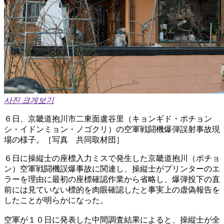
사진 크게보기
６日、京畿道抱川市二東面盧谷里（キョンギド・ポチョン
シ・イドンミョン・ノゴクリ）の空軍戦闘機爆弾誤射事故現
場の様子。［写真 共同取材団］
６日に操縦士の座標入力ミスで発生した京畿道抱川（ポチョ
ン）空軍戦闘機誤爆事故に関連し、操縦士がプリンターのエ
ラーを理由に最初の座標確認作業から省略し、爆弾投下の直
前には見ていない標的を肉眼確認したと事実上の虚偽報告を
したことが明らかになった。
空軍が１０日に発表した中間調査結果によると、操縦士が全