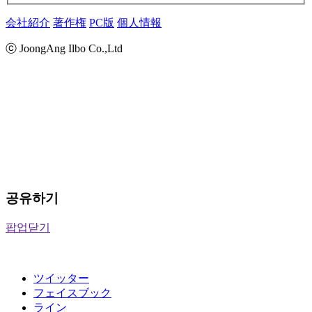
会社紹介
著作権
PC版
個人情報
ⓒ JoongAng Ilbo Co.,Ltd
공유하기
팝업닫기
ツイッター
フェイスブック
ライン