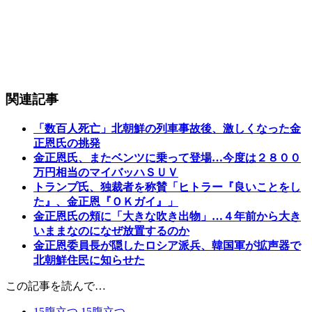
関連記事
「数百人死亡」北朝鮮の列車事故後、激しくなった金
正恩氏の挑発
金正恩氏、またベンツに乗って登場…今度は２８００
万円相当のマイバッハＳＵＶ
トランプ氏、独裁者を称賛「ヒトラー『良いことをし
た』、金正恩『ＯＫガイ』」
金正恩氏の頬に「大きな吹き出物」…４年前から大き
いままなのになぜ放置するのか
金正恩委員長が隠したロシア派兵、韓国軍が拡声器で
北朝鮮住民に知らせた
この記事を読んで…
15
腹立つ
15
腹立つ