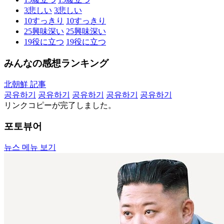
3
悲しい
3
悲しい
10
すっきり
10
すっきり
25
興味深い
25
興味深い
19
役に立つ
19
役に立つ
みんなの感想ランキング
北朝鮮 記事
공유하기
공유하기
공유하기
공유하기
공유하기
リンクコピーが完了しました。
포토뷰어
뉴스 메뉴 보기