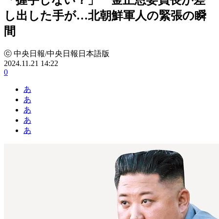
し出した手が…北朝鮮軍人の緊張の瞬
間
ⓒ 中央日報/中央日報日本語版
2024.11.21 14:22
0
あ
あ
あ
あ
あ