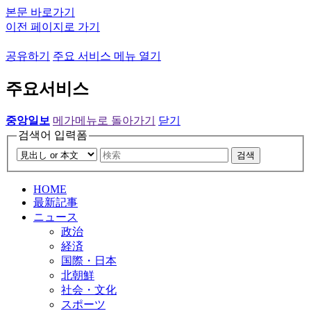
본문 바로가기
이전 페이지로 가기
공유하기
주요 서비스 메뉴 열기
주요서비스
중앙일보
메가메뉴로 돌아가기
닫기
검색어 입력폼
검색
HOME
最新記事
ニュース
政治
経済
国際・日本
北朝鮮
社会・文化
スポーツ