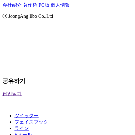
会社紹介
著作権
PC版
個人情報
ⓒ JoongAng Ilbo Co.,Ltd
공유하기
팝업닫기
ツイッター
フェイスブック
ライン
Eメール