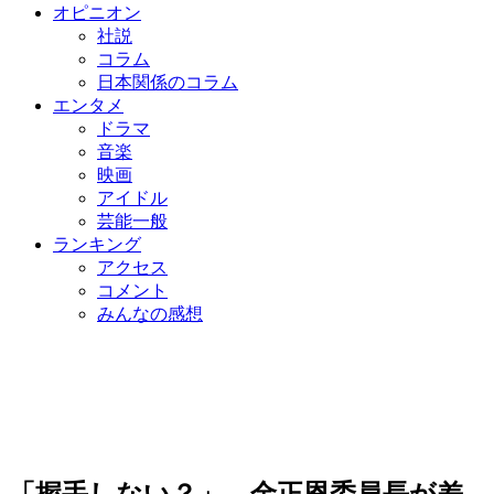
オピニオン
社説
コラム
日本関係のコラム
エンタメ
ドラマ
音楽
映画
アイドル
芸能一般
ランキング
アクセス
コメント
みんなの感想
「握手しない？」 金正恩委員長が差