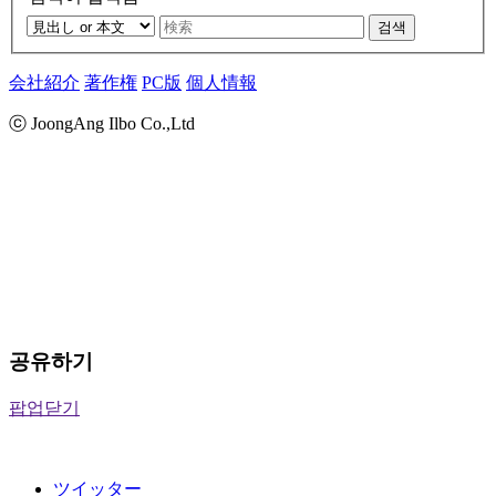
검색
会社紹介
著作権
PC版
個人情報
ⓒ JoongAng Ilbo Co.,Ltd
공유하기
팝업닫기
ツイッター