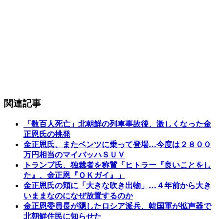
関連記事
「数百人死亡」北朝鮮の列車事故後、激しくなった金
正恩氏の挑発
金正恩氏、またベンツに乗って登場…今度は２８００
万円相当のマイバッハＳＵＶ
トランプ氏、独裁者を称賛「ヒトラー『良いことをし
た』、金正恩『ＯＫガイ』」
金正恩氏の頬に「大きな吹き出物」…４年前から大き
いままなのになぜ放置するのか
金正恩委員長が隠したロシア派兵、韓国軍が拡声器で
北朝鮮住民に知らせた