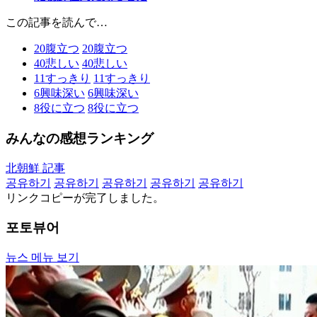
この記事を読んで…
20
腹立つ
20
腹立つ
40
悲しい
40
悲しい
11
すっきり
11
すっきり
6
興味深い
6
興味深い
8
役に立つ
8
役に立つ
みんなの感想ランキング
北朝鮮 記事
공유하기
공유하기
공유하기
공유하기
공유하기
リンクコピーが完了しました。
포토뷰어
뉴스 메뉴 보기