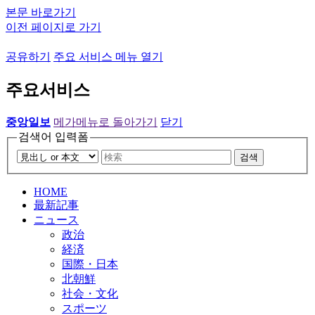
본문 바로가기
이전 페이지로 가기
공유하기
주요 서비스 메뉴 열기
주요서비스
중앙일보
메가메뉴로 돌아가기
닫기
검색어 입력폼
검색
HOME
最新記事
ニュース
政治
経済
国際・日本
北朝鮮
社会・文化
スポーツ