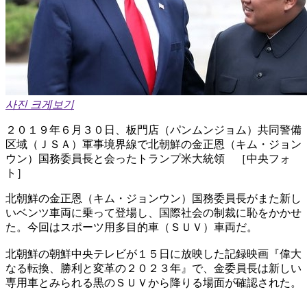
사진 크게보기
２０１９年６月３０日、板門店（パンムンジョム）共同警備
区域（ＪＳＡ）軍事境界線で北朝鮮の金正恩（キム・ジョン
ウン）国務委員長と会ったトランプ米大統領 ［中央フォ
ト］
北朝鮮の金正恩（キム・ジョンウン）国務委員長がまた新し
いベンツ車両に乗って登場し、国際社会の制裁に恥をかかせ
た。今回はスポーツ用多目的車（ＳＵＶ）車両だ。
北朝鮮の朝鮮中央テレビが１５日に放映した記録映画『偉大
なる転換、勝利と変革の２０２３年』で、金委員長は新しい
専用車とみられる黒のＳＵＶから降りる場面が確認された。