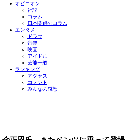
オピニオン
社説
コラム
日本関係のコラム
エンタメ
ドラマ
音楽
映画
アイドル
芸能一般
ランキング
アクセス
コメント
みんなの感想
金正恩氏、またベンツに乗って登場…