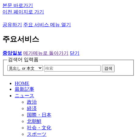
본문 바로가기
이전 페이지로 가기
공유하기
주요 서비스 메뉴 열기
주요서비스
중앙일보
메가메뉴로 돌아가기
닫기
검색어 입력폼
검색
HOME
最新記事
ニュース
政治
経済
国際・日本
北朝鮮
社会・文化
スポーツ