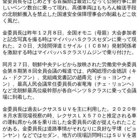
金委員長をはじめとする首脳部は最近になって公開行事に新
しいベンツ数台に乗って現れ、高価車両はもちろん輸送手段
の北朝鮮搬入を禁止した国連安全保障理事会の制裁もどこ吹
く風だ。
金委員長は昨年１２月８日、全国オモニ（母親）大会参加者
と記念写真を撮る時はマイバッハＳクラスセダンに乗って現
れた。２０日、大陸間弾道ミサイル（ＩＣＢＭ）発射関係者
を激励する時はマイバッハＳクラスリムジンで乗り付けた。
同月２７日、朝鮮中央テレビから放映された労働党中央委員
会第８期第８回全員会議の報道では、内閣総理の金徳訓（キ
ム・ドクフン）、党組織党書記の趙甬元（チョ・ヨンウォ
ン）、最高人民会議常任委員長の崔竜海（チェ・リョンヘ）
など北朝鮮最高位級幹部が各自ベンツＳクラスに乗って会議
場に到着した。
金委員長は過去レクサスＳＵＶを主に利用した。２０２０年
８月水害現場視察の時、レクサスＬＸ５７０と推定される車
の運転席から体を乗り出した金委員長の姿が捉えられたこと
がある。金委員長は道路事情がそれなりに良好な平壌（ピョ
ンヤン）などではセダン、地方の現場訪問時にはＳＵＶを選