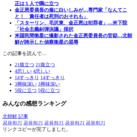
正は１人で隅に立つ
金正恩委員長の服に白いしみが…専門家「なんてこ
と！ 責任者は死刑のおそれも」
「スターリン、毛沢東、金正恩は犯罪者」…米下院
「社会主義糾弾決議」採択
米国民間衛星に撮影された金正恩委員長の官邸…北朝
鮮が誇示した偵察衛星の屈辱
この記事を読んで…
21
腹立つ
21
腹立つ
4
悲しい
4
悲しい
14
すっきり
14
すっきり
3
興味深い
3
興味深い
5
役に立つ
5
役に立つ
みんなの感想ランキング
北朝鮮 記事
공유하기
공유하기
공유하기
공유하기
공유하기
リンクコピーが完了しました。