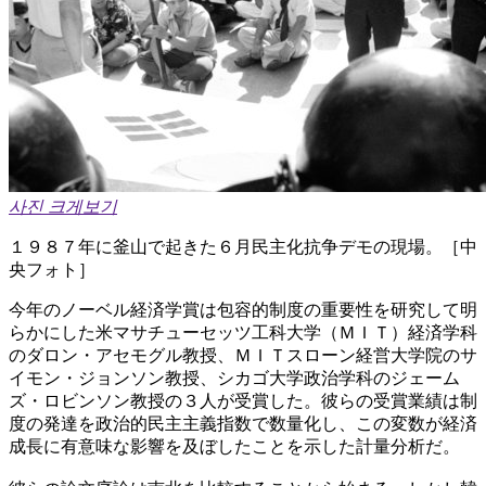
사진 크게보기
１９８７年に釜山で起きた６月民主化抗争デモの現場。［中
央フォト］
今年のノーベル経済学賞は包容的制度の重要性を研究して明
らかにした米マサチューセッツ工科大学（ＭＩＴ）経済学科
のダロン・アセモグル教授、ＭＩＴスローン経営大学院のサ
イモン・ジョンソン教授、シカゴ大学政治学科のジェーム
ズ・ロビンソン教授の３人が受賞した。彼らの受賞業績は制
度の発達を政治的民主主義指数で数量化し、この変数が経済
成長に有意味な影響を及ぼしたことを示した計量分析だ。