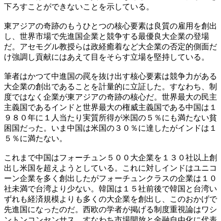
下ろすことができないことを示している。
東アジアの奇跡のもうひとつの核心要素は良質の雇用を創出
し、世界市場で先進国企業と競争する最優良大企業の登場
だ。アセモグル教授らは政経癒着など大企業の否定的側面だ
け強調し貢献にはあえて目をそらす立場を堅持している。
筆者はかつて中進国の罠を抜け出す核心要素は競争力がある
大企業の創出であることを計量的に立証した。すなわち、制
度ではなく企業が東アジアの奇跡の核心だ。世界最大の民主
主義国であるインドと世界最大の権威主義国である中国は１
９８０年に１人当たり実質所得が米国の５％にも満たない貧
困国だった。いま中国は米国の３０％に達したがインドは１
５％に満たない。
これまで中国はフォーチュン５００大企業を１３０社以上創
出し米国を超えようとしている。これに対しインドはユニコ
ーン企業を多く創出したがフォーチュンクラスの企業は１０
社未満で台湾より少ない。韓国は１５社前後で韓国と台湾い
ずれも経済規模よりも多くの大企業を創出し、このおかげで
先進国になったのだ。西欧の学者が掲げる制度重視論はワシ
ントンコンセンサス、すなわち市場開放と金融自由化に代表