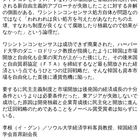
される新自由主義的アプローチが失敗したことに対する弁解
の側面がある。ワシントンコンセンサス処方自体が問題なの
ではなく「われわれは良い処方を与えたがあなたたちの土
壌、すなわち制度が良くなくて腐敗したり独裁なので効果が
なかった」という論理だ。
ワシントンコンセンサスは成功できず廃棄された。ハーバー
ド大学のダニ・ロドリック教授が指摘したように韓国は市場
開放と自由化も企業の実力が上がった後にした。その後米国
と自由貿易協定（ＦＴＡ）を締結するなど最も開放された経
済という点でもうひとつの迂回戦略だ。そんな韓国も資本市
場を自由化した直後に通貨危機に陥った。
要するに民主主義制度と市場開放は後発国の経済成長の十分
条件というよりは必要条件だった。東アジアが失敗しないで
成功した原因は開発独裁と企業育成後に民主化と開放に進ん
だ迂回戦略のためであることをノーベル賞受賞者は知らずに
いる。
李根（イ・グン）／ソウル大学経済学科客員教授、韓国経済
学会首席副会長