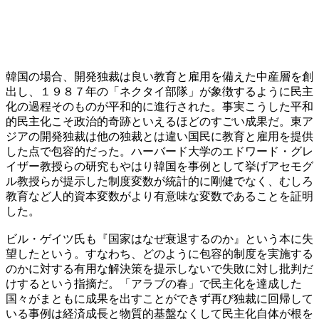
韓国の場合、開発独裁は良い教育と雇用を備えた中産層を創
出し、１９８７年の「ネクタイ部隊」が象徴するように民主
化の過程そのものが平和的に進行された。事実こうした平和
的民主化こそ政治的奇跡といえるほどのすごい成果だ。東ア
ジアの開発独裁は他の独裁とは違い国民に教育と雇用を提供
した点で包容的だった。ハーバード大学のエドワード・グレ
イザー教授らの研究もやはり韓国を事例として挙げアセモグ
ル教授らが提示した制度変数が統計的に剛健でなく、むしろ
教育など人的資本変数がより有意味な変数であることを証明
した。
ビル・ゲイツ氏も『国家はなぜ衰退するのか』という本に失
望したという。すなわち、どのように包容的制度を実施する
のかに対する有用な解決策を提示しないで失敗に対し批判だ
けするという指摘だ。「アラブの春」で民主化を達成した
国々がまともに成果を出すことができず再び独裁に回帰して
いる事例は経済成長と物質的基盤なくして民主化自体が根を