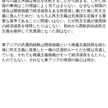
彼らの論文序論は南北を比較することから始まる。しかし韓
国の事例はこの理論によく当てはまらない。なぜなら韓国の
場合は開発独裁で経済成長をある程度成し遂げた後に民主主
義に進んだためだ。もちろん民主主義は先進国を定義する重
要な基準であることに間違いはない。だが民主主義が後発国
の経済成長を保障したりはしない。初めから西欧的自由民主
主義を維持して先進国になった国はない。
東アジアの共通的経験は開発独裁という権威主義段階を経た
後に民主主義に発展した一種の迂迴的ルートだが彼は見逃し
ている。それでも権威主義独裁がすべて経済成長をもたらし
たのでもない。それなら東アジアの奇跡の核心は何か。