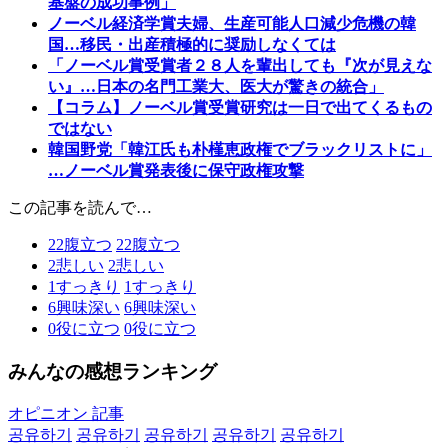
基盤の成功事例」
ノーベル経済学賞夫婦、生産可能人口減少危機の韓
国…移民・出産積極的に奨励しなくては
「ノーベル賞受賞者２８人を輩出しても『次が見えな
い』…日本の名門工業大、医大が驚きの統合」
【コラム】ノーベル賞受賞研究は一日で出てくるもの
ではない
韓国野党「韓江氏も朴槿恵政権でブラックリストに」
…ノーベル賞発表後に保守政権攻撃
この記事を読んで…
22
腹立つ
22
腹立つ
2
悲しい
2
悲しい
1
すっきり
1
すっきり
6
興味深い
6
興味深い
0
役に立つ
0
役に立つ
みんなの感想ランキング
オピニオン 記事
공유하기
공유하기
공유하기
공유하기
공유하기