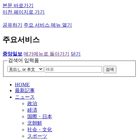
본문 바로가기
이전 페이지로 가기
공유하기
주요 서비스 메뉴 열기
주요서비스
중앙일보
메가메뉴로 돌아가기
닫기
검색어 입력폼
검색
HOME
最新記事
ニュース
政治
経済
国際・日本
北朝鮮
社会・文化
スポーツ